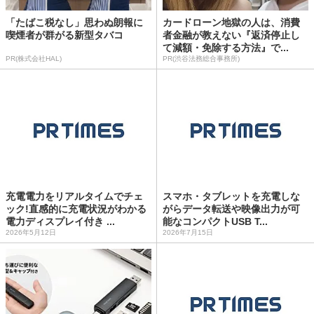
「たばこ税なし」思わぬ朗報に
カードローン地獄の人は、消費
喫煙者が群がる新型タバコ
者金融が教えない『返済停止し
て減額・免除する方法』で...
PR(株式会社HAL)
PR(渋谷法務総合事務所)
充電電力をリアルタイムでチェ
スマホ・タブレットを充電しな
ック!直感的に充電状況がわかる
がらデータ転送や映像出力が可
電力ディスプレイ付き ...
能なコンパクトUSB T...
2026年5月12日
2026年7月15日