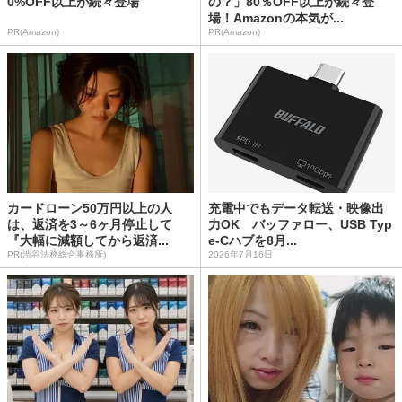
0%OFF以上が続々登場
の？」80％OFF以上が続々登
場！Amazonの本気が...
PR(Amazon)
PR(Amazon)
カードローン50万円以上の人
充電中でもデータ転送・映像出
は、返済を3～6ヶ月停止して
力OK バッファロー、USB Typ
『大幅に減額してから返済...
e-Cハブを8月...
PR(渋谷法務総合事務所)
2026年7月16日