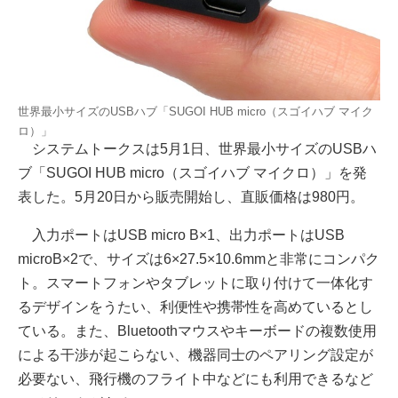
世界最小サイズのUSBハブ「SUGOI HUB micro（スゴイハブ マイク
ロ）」
システムトークスは5月1日、世界最小サイズのUSBハ
ブ「SUGOI HUB micro（スゴイハブ マイクロ）」を発
表した。5月20日から販売開始し、直販価格は980円。
入力ポートはUSB micro B×1、出力ポートはUSB
microB×2で、サイズは6×27.5×10.6mmと非常にコンパク
ト。スマートフォンやタブレットに取り付けて一体化す
るデザインをうたい、利便性や携帯性を高めているとし
ている。また、Bluetoothマウスやキーボードの複数使用
による干渉が起こらない、機器同士のペアリング設定が
必要ない、飛行機のフライト中などにも利用できるなど