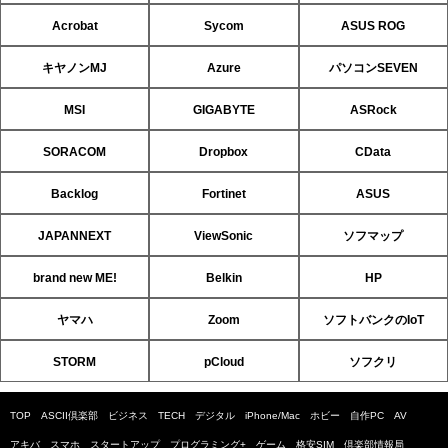
Acrobat
Sycom
ASUS ROG
キヤノンMJ
Azure
パソコンSEVEN
MSI
GIGABYTE
ASRock
SORACOM
Dropbox
CData
Backlog
Fortinet
ASUS
JAPANNEXT
ViewSonic
ソフマップ
brand new ME!
Belkin
HP
ヤマハ
Zoom
ソフトバンクのIoT
STORM
pCloud
ソフクリ
TOP
ASCII倶楽部
ビジネス
TECH
デジタル
iPhone/Mac
ホビー
自作PC
AV
アキバ
スマホ
スタートアップ
プログラミング+
ゲーム
格安SIM
倶楽部情報局