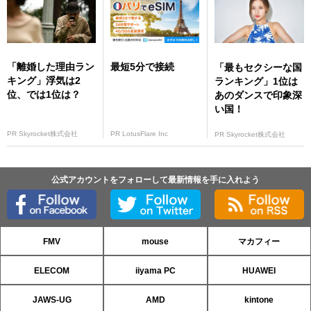
「離婚した理由ラン
最短5分で接続
「最もセクシーな国
キング」浮気は2
ランキング」1位は
位、では1位は？
あのダンスで印象深
い国！
PR Skyrocket株式会社
PR LotusFlare Inc
PR Skyrocket株式会社
公式アカウントをフォローして最新情報を手に入れよう
FMV
mouse
マカフィー
ELECOM
iiyama PC
HUAWEI
JAWS-UG
AMD
kintone