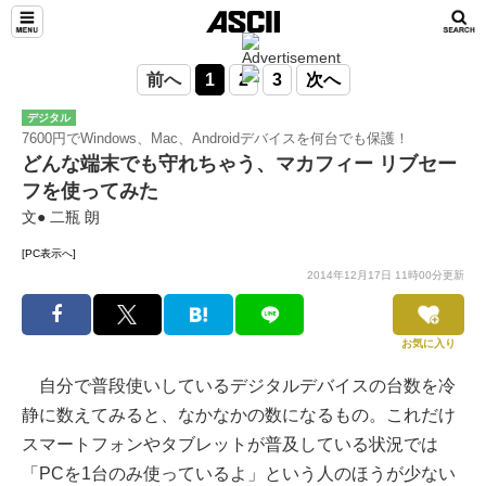
前へ
1
2
3
次へ
デジタル
7600円でWindows、Mac、Androidデバイスを何台でも保護！
どんな端末でも守れちゃう、マカフィー リブセー
フを使ってみた
文● 二瓶 朗
[PC表示へ]
2014年12月17日 11時00分更新
お気に入り
自分で普段使いしているデジタルデバイスの台数を冷
静に数えてみると、なかなかの数になるもの。これだけ
スマートフォンやタブレットが普及している状況では
「PCを1台のみ使っているよ」という人のほうが少ない