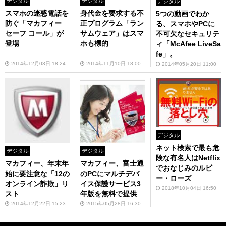
デジタル
デジタル
デジタル
スマホの迷惑電話を
身代金を要求する不
5つの動画でわか
防ぐ「マカフィー
正プログラム「ラン
る、スマホやPCに
セーフ コール」が
サムウェア」はスマ
不可欠なセキュリテ
登場
ホも標的
ィ「McAfee LiveSa
fe」。
2014年12月03日 18:24
2014年11月10日 18:00
2014年05月20日 11:00
デジタル
ネット検索で最も危
デジタル
デジタル
険な有名人はNetflix
マカフィー、年末年
マカフィー、富士通
でおなじみのルビ
始に要注意な「12の
のPCにマルチデバ
ー・ローズ
オンライン詐欺」リ
イス保護サービス3
2018年10月04日 16:50
スト
年版を無料で提供
2014年12月22日 15:23
2015年05月28日 16:30