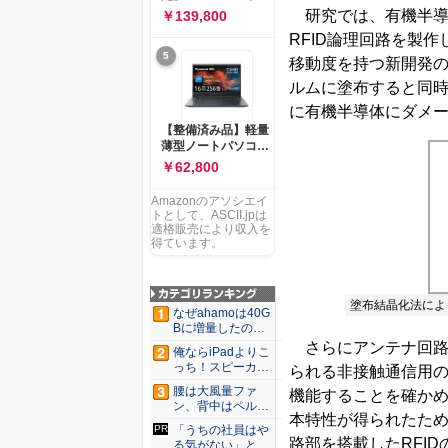
ー 83K9003JJP ノー
ソコン Vivobook 15
研究では、有機半導
￥139,800
トPC
M1502NAQ 15.6イ
RFID論理回路を製
ンチ AMD Ryzen 7
5
170 メモリ16GB
移動度を持つ新開発の
SSD 512GB
ルムに塗布すると同
Microsoft 365
Personal (24か月版)
に有機半導体にダメ
搭載 Windows 11 重
【整備済み品】軽量
量1.7kg Wi-Fi 6E ク
薄型ノートパソコン
ワイエットブルー
dynabook G83 ■
￥62,800
M1502NAQ-
13.3型
R7165BUWS
FHD(1920x1080) -
Amazonのアソシエイ
高性能第11世代Core
トとして、ASCII.jpは
i5-1135G7 - メモリ
適格販売により収入を
16GB - SSD 256GB
得ています。
- Webカメラ -
WiFi&Bluetooth -
USB Type-C - MS
塗布結晶化法によ
Office 2021 - Win11
なぜahamoは40G
搭載
Bに増量したの
か ...
さらにアンテナ回路
俺ならiPadよりこ
っち！スピーカー
られる非接触通信用の商
9個...
腰は大風量ファ
機能することを確かめ
ン、背中はペルチ
本特性が得られたため
ェ冷却。ダ...
「うちの社員はや
路部を搭載したRFI
る気がない」と嘆