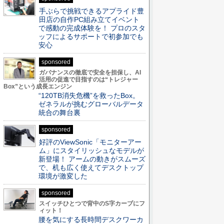
手ぶらで挑戦できるアプライド豊
田店の自作PC組み立てイベント
で感動の完成体験を！ プロのスタ
ッフによるサポートで初参加でも
安心
sponsored
ガバナンスの徹底で安全を担保し、AI
活用の促進で目指すのは“トレジャー
Box”という成長エンジン
“120TB消失危機”を救ったBox。
ゼネラルが挑むグローバルデータ
統合の舞台裏
sponsored
好評のViewSonic「モニターアー
ム」にスタイリッシュなモデルが
新登場！ アームの動きがスムーズ
で、机も広く使えてデスクトップ
環境が激変した
sponsored
スイッチひとつで背中のS字カーブにフ
ィット！
腰を気にする長時間デスクワーカ