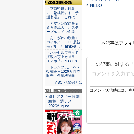
NEDO
ASCII倶楽部
・プロ野球も対象
に、急成長する「予
測市場」 これは…
・アマゾン配送を支
える物流大手、ステ
ーブルコイン企業…
・あこがれの旗艦モ
バイルノートPC最新
本記事はアフィ
モデル=「ThinkPa…
・ハッセルブラッド
搭載の頂上カメラ・
スマホ「OPPO Fin…
・トランプ氏、SNS
投稿を月1620万円で
販売 金融機関向…
ASCII倶楽部とは
注目ニュース
週刊アスキー特別
編集 週アス
2026August