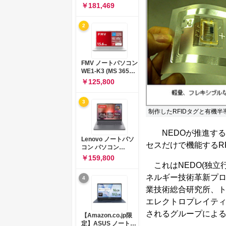
コン 15-fd 15.6イン
￥181,469
チ インテル Core 5
120U メモリ16GB
2
SSD512GB
Windows 11
Microsoft Office
2024搭載 WPS
Office搭載 カメラシ
FMV ノートパソコン
ャッター 指紋認証 薄
WE1-K3 (MS 365
型 Copilotキー搭載
Personal/Copilotキ
￥125,800
ナチュラルシルバー
ー搭載/Win 11/15.6
(BJ0M5PA-AAAI)
型/Core
3
i5/16GB/SSD
制作したRFIDタグと有機半
512GB/ホワイト)
FMVWK3E15W_AZ
NEDOが推進する
Lenovo ノートパソ
セスだけで機能するR
コン パソコン
IdeaPad Slim 3 14.0
￥159,800
インチ AMD
これはNEDO(独立
Ryzen™ 5 8640HS
ネルギー技術革新プ
4
メモリ16GB
SSD512GB
業技術総合研究所、ト
Microsoft 365 試用
エレクトロプレイティ
版 Windows11 バッ
テリー駆動12.6時間
されるグループによ
【Amazon.co.jp限
重量1.39kg ルナグレ
定】ASUS ノートパ