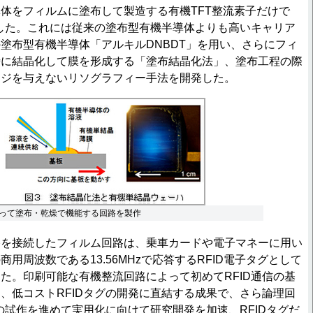
体をフィルムに塗布して製造する有機TFT整流素子だけで
作した。これには従来の塗布型有機半導体よりも高いキャリア
塗布型有機半導体「アルキルDNBDT」を用い、さらにフィ
時に結晶化して膜を形成する「塗布結晶化法」、塗布工程の際
ージを与えないリソグラフィー手法を開発した。
って塗布・乾燥で機能する回路を製作
を接続したフィルム回路は、乗車カードや電子マネーに用い
用周波数である13.56MHzで応答するRFID電子タグとして
た。印刷可能な有機整流回路によって初めてRFID通信の基
、低コストRFIDタグの開発に直結する成果で、さら論理回
Dの試作を進めて実用化に向けて研究開発を加速、RFIDタグだ