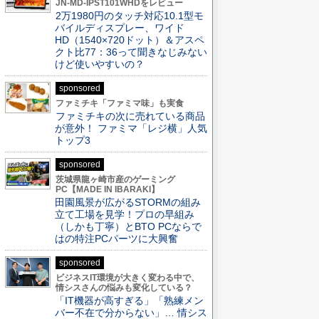
JN-MD-IPST101WHDをレビュー
2万1980円のタッチ対応10.1型モ
バイルディスプレー、ワイド
HD（1540×720ドット）＆アスペ
クト比77：36って聞きなじみない
けど使いやすいの？
sponsored
ファミチキ「ファミマ味」も実食
ファミチキの次に売れている商品
が意外！ ファミマ「レジ横」人気
トップ3
sponsored
茨城県龍ヶ崎市産のゲーミング
PC【MADE IN IBARAKI】
田園風景が広がるSTORMの組み
立て工場を見学！プロの早組み
（しかも丁寧）とBTO PCならで
はの特注PCパーツに大興奮
sponsored
ビジネスIT環境が大きく変わる中で、
情シスさんの悩みも変化している？
「IT機器が高すぎる」「熟練メン
バー不在で分からない」… 情シス