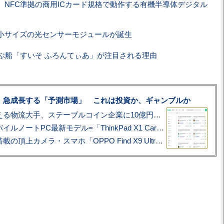
、NFC準拠の商用ICカード規格で動作する有機半導体デジタル
小サイズの光センサーモジュールが誕生
ぶ船「すいそ ふろんてぃあ」が注目される理由
、急成長する「予測市場」 これは投資か、ギャンブルか
アマゾン配送を支える物流大手、ステーブルコイン企業に10億円投資のワケ
あこがれの旗艦モバイルノートPC最新モデル=「ThinkPad X1 Carbon Gen 14 Aura Edition」実機レビュー
ハッセルブラッド搭載の頂上カメラ・スマホ「OPPO Find X9 Ultra」実写レビュー=プロが本気で徹底撮影しました!!