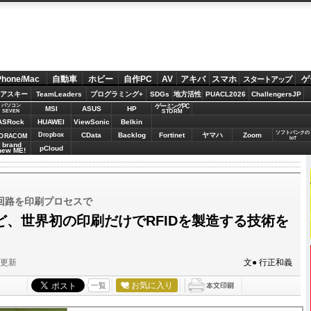
Phone/Mac
自動車
ホビー
自作PC
AV
アキバ
スマホ
ゲ
スタートアップ
アスキー
TeamLeaders
プログラミング+
SDGs
地方活性
PUACL2026
ChallengersJP
パソコン
ゲーミングPC
MSI
ASUS
HP
STORM
SEVEN
ASRock
HUAWEI
ViewSonic
Belkin
ソフトバンクの
Dropbox
CData
Backlog
Fortinet
ヤマハ
Zoom
ORACOM
IoT
brand
pCloud
new ME!
回路を印刷プロセスで
ど、世界初の印刷だけでRFIDを製造する技術を
分更新
文● 行正和義
お気に入り
一覧