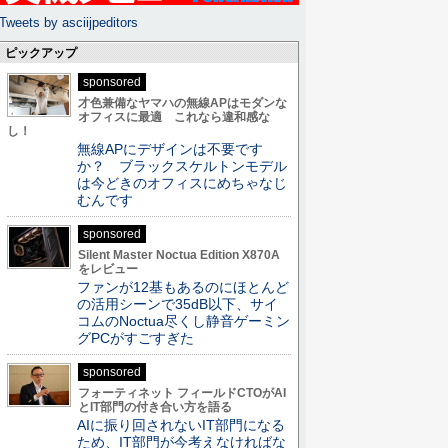
Tweets by asciijpeditors
ピックアップ
sponsored
才色兼備なヤマハの無線APはモダンな
オフィスに最適 これなら違和感な
し！
無線APにデザインは不要です
か？ ブラックスケルトンモデル
は今どきのオフィスにめちゃなじ
むんです
sponsored
Silent Master Noctua Edition X870A
をレビュー
ファンが12基もあるのにほとんど
の活用シーンで35dB以下、サイ
コムのNoctua尽くし静音ゲーミン
グPCがすごすぎた
sponsored
フォーティネット フィールドCTOがAI
とIT部門の付き合い方を語る
AIに振り回されないIT部門になる
ため、IT部門が今考えなければな