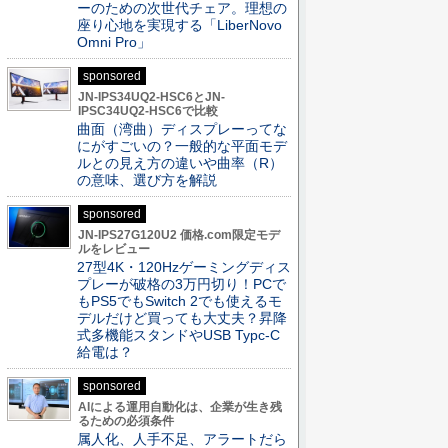
ーのための次世代チェア。理想の
座り心地を実現する「LiberNovo
Omni Pro」
sponsored
JN-IPS34UQ2-HSC6とJN-
IPSC34UQ2-HSC6で比較
曲面（湾曲）ディスプレーってな
にがすごいの？一般的な平面モデ
ルとの見え方の違いや曲率（R）
の意味、選び方を解説
sponsored
JN-IPS27G120U2 価格.com限定モデ
ルをレビュー
27型4K・120Hzゲーミングディス
プレーが破格の3万円切り！PCで
もPS5でもSwitch 2でも使えるモ
デルだけど買っても大丈夫？昇降
式多機能スタンドやUSB Typc-C
給電は？
sponsored
AIによる運用自動化は、企業が生き残
るための必須条件
属人化、人手不足、アラートだら