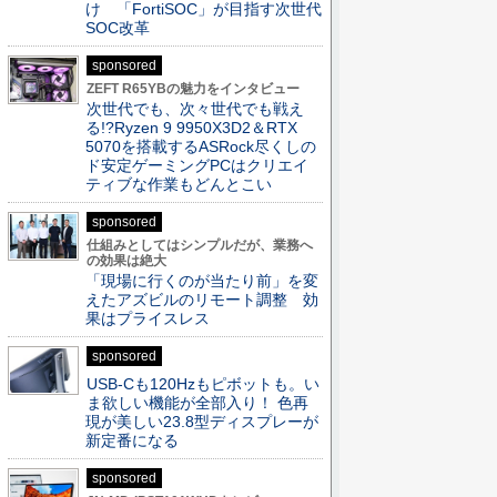
け 「FortiSOC」が目指す次世代
SOC改革
sponsored
ZEFT R65YBの魅力をインタビュー
次世代でも、次々世代でも戦え
る!?Ryzen 9 9950X3D2＆RTX
5070を搭載するASRock尽くしの
ド安定ゲーミングPCはクリエイ
ティブな作業もどんとこい
sponsored
仕組みとしてはシンプルだが、業務へ
の効果は絶大
「現場に行くのが当たり前」を変
えたアズビルのリモート調整 効
果はプライスレス
sponsored
USB-Cも120Hzもピボットも。い
ま欲しい機能が全部入り！ 色再
現が美しい23.8型ディスプレーが
新定番になる
sponsored