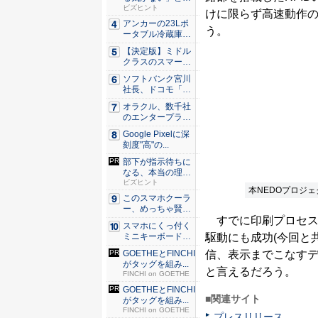
くリーダ...
ビズヒント
けに限らず高速動作
アンカーの23Lポ
う。
ータブル冷蔵庫が
Ama...
【決定版】ミドル
クラスのスマート
フォンの...
ソフトバンク宮川
社長、ドコモ「ah
amo...
オラクル、数千社
のエンタープライ
ズ・アプ...
Google Pixelに深
刻度"高"の...
部下が指示待ちに
なる、本当の理
由。23年...
ビズヒント
本NEDOプロジ
このスマホクーラ
ー、めっちゃ賢
すでに印刷プロセス
い。ただ冷...
スマホにくっ付く
駆動にも成功(今回と
ミニキーボード！
触ってわ...
信、表示までこなす
GOETHEとFINCHI
がタッグを組み...
と言えるだろう。
FINCHI on GOETHE
GOETHEとFINCHI
■関連サイト
がタッグを組み...
FINCHI on GOETHE
プレスリリース