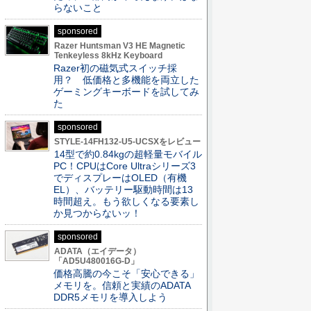
らないこと
sponsored
Razer Huntsman V3 HE Magnetic
Tenkeyless 8kHz Keyboard
Razer初の磁気式スイッチ採
用？ 低価格と多機能を両立した
ゲーミングキーボードを試してみ
た
sponsored
STYLE-14FH132-U5-UCSXをレビュー
14型で約0.84kgの超軽量モバイル
PC！CPUはCore Ultraシリーズ3
でディスプレーはOLED（有機
EL）、バッテリー駆動時間は13
時間超え。もう欲しくなる要素し
か見つからないッ！
sponsored
ADATA（エイデータ）
「AD5U480016G-D」
価格高騰の今こそ「安心できる」
メモリを。信頼と実績のADATA
DDR5メモリを導入しよう