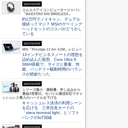
sponsored
エムエスアイコンピュータージャパン
「MAESTRO 500 WIRELESS」
約1万円でノイキャン、デュアル
接続ってマジ？ MSIのゲーミング
ヘッドセットのコスパがどうかし
ている
sponsored
MSI「Prestige 13 AI+ A3M」レビュー
13インチビジネスノートの理想を
詰め込んだ新型、Core Ultra 9
386H搭載で、サイズと重量、性
能、バッテリー駆動時間のバラン
スが絶妙だった
sponsored
シリーズ最小・最軽量、申し込みから
最短4営業日。モバイル通信対応でキャ
ッシュレス導入のハードルを下げる
キャッシュレス決済の利用シーン
を広げる 三井住友カードの
「stera terminal light」とソフト
バンクのIoT回線
sponsored