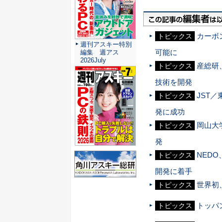
カーボ
トピックス
週刊アスキー特別
可能に
編集 週アス
2026July
産総研
トピックス
技術を開発
JST
トピックス
発に成功
岡山大
トピックス
発
NED
トピックス
開発に着手
世界初
トピックス
トッパ
トピックス