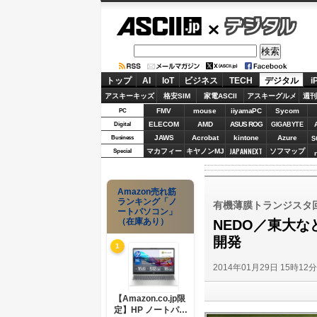
ASCII.jp
デジタル
トップ
AI
IoT
ビジネス
TECH
デジタル
i
アスキーキッズ
格安SIM
家電ASCII
アスキーグルメ
週刊
FMV
mouse
iiyamaPC
Sycom
PC
ELECOM
AMD
ASUS ROG
Digital
GIGABYTE
JAWS
Acrobat
kintone
Azure
Business
S
JAPANNEXT
マカフィー
キヤノンMJ
ソフマップ
Special
Amazon売れ筋
ランキング「ノ
有機薄膜トランジスタ
ートパソコン」
（在庫あり）
NEDO／東大な
開発
1
2014年01月29日 15時12
【Amazon.co.jp限
定】HP ノートパソ