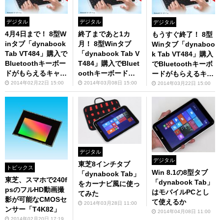
デジタル
デジタル
デジタル
4月4日まで！ 8型W
終了まであと1カ
もうすぐ終了！ 8型
inタブ「dynabook
月！ 8型Winタブ
Winタブ「dynaboo
Tab VT484」購入で
「dynabook Tab V
k Tab VT484」購入
Bluetoothキーボー
T484」購入でBluet
でBluetoothキーボ
ドがもらえるキャン
oothキーボードが
ードがもらえるキャ
ペーン
もらえるキャンペー
ンペーン
2014年02月22日 15:00
2014年03月08日 15:00
2014年03月22日 15:00
ン
デジタル
デジタル
東芝8インチタブ
トピックス
Win 8.1の8型タブ
「dynabook Tab」
東芝、スマホで240f
「dynabook Tab」
をカーナビ風に使っ
psのフルHD動画撮
はモバイルPCとし
てみた
影が可能なCMOSセ
て使えるか
2014年03月28日 11:00
ンサー「T4K82」
2014年04月08日 11:00
2014年02月20日 17:19