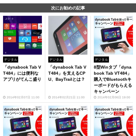
次にお勧めの記事
デジタル
デジタル
デジタル
「dynabook Tab V
「dynabook Tab V
8型Winタブ「dyna
T484」には便利な
T484」を支えるCP
book Tab VT484」
アプリがてんこ盛り
U、BayTrailとは？
購入でBluetoothキ
ーボードがもらえる
キャンペーン
2014年02月07日 11:00
2014年02月21日 11:00
2014年02月06日 19:00