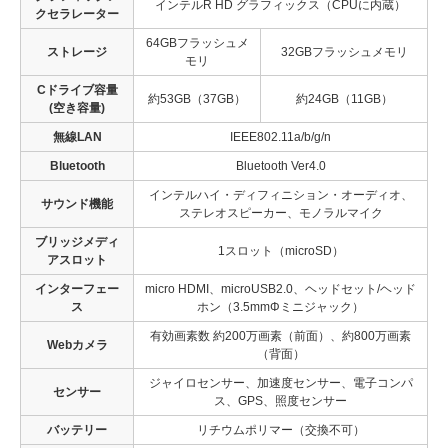
インテルR HD グラフィックス（CPUに内蔵）
クセラレーター
64GBフラッシュメ
ストレージ
32GBフラッシュメモリ
モリ
Cドライブ容量
約53GB（37GB）
約24GB（11GB）
(空き容量)
無線LAN
IEEE802.11a/b/g/n
Bluetooth
Bluetooth Ver4.0
インテルハイ・ディフィニション・オーディオ、
サウンド機能
ステレオスピーカー、モノラルマイク
ブリッジメディ
1スロット（microSD）
アスロット
インターフェー
micro HDMI、microUSB2.0、ヘッドセット/ヘッド
ス
ホン（3.5mmΦミニジャック）
有効画素数 約200万画素（前面）、約800万画素
Webカメラ
（背面）
ジャイロセンサー、加速度センサー、電子コンパ
センサー
ス、GPS、照度センサー
バッテリー
リチウムポリマー（交換不可）