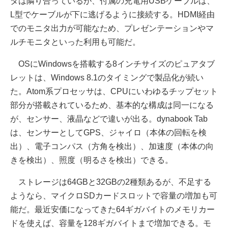
タは隣り合っているが、付属の充電用USBケーブルは、
L型でケーブルが下に逃げるように接続する。HDMI経由
でのモニタ出力が可能なため、プレゼンテーションやマ
ルチモニタといった利用も可能だ。
OSにWindowsを搭載する8インチサイズのピュアタブ
レットは、Windows 8.1のタイミングで製品化が続い
た。Atom系プロセッサは、CPUにいわゆるチップセット
部分が搭載されているため、基本的な構成は同一になる
が、センサー、液晶などで違いが出る。dynabook Tab
は、センサーとしてGPS、ジャイロ（本体の回転を検
出）、電子コンパス（方角を検出）、加速度（本体の向
きを検出）、照度（明るさを検出）できる。
ストレージは64GBと32GBの2種類あるが、不足する
ようなら、マイクロSDカードスロットで容量の増加も可
能だ。最近安価になってきた64ギガバイトのメモリカー
ドを使えば、容量を128ギガバイトまで増加できる。モ