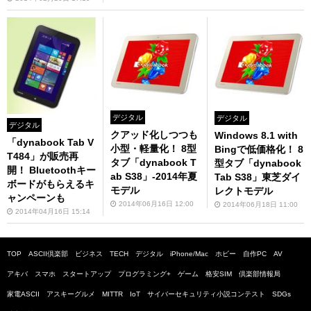
デジタル
デジタル
デジタル
クアッド化しつつも
Windows 8.1 with
「dynabook Tab V
小型・軽量化！ 8型
Bingで低価格化！ 8
T484」が販売再
タブ「dynabook T
型タブ「dynabook
開！ Bluetoothキー
ab S38」-2014年夏
Tab S38」東芝ダイ
ボードがもらえるキ
モデル
レクトモデル
ャンペーンも
2014年06月16日 12:00
2014年06月18日 11:00
2014年04月16日 15:14
TOP
ASCII倶楽部
ビジネス
TECH
デジタル
iPhone/Mac
ホビー
自作PC
AV
アキバ
スマホ
スタートアップ
プログラミング+
ゲーム
格安SIM
倶楽部情報局
家電ASCII
アスキーグルメ
MITTR
IoT
サイバーセキュリティ小説コンテスト
SDGs