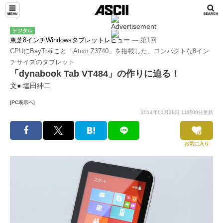
デジタル
東芝8インチWindowsタブレットレビュー
― 第1回
CPUにBayTrailこと「Atom Z3740」を搭載した、コンパクトな8イン
チサイズのタブレット
「dynabook Tab VT484」の作りに迫る！
文● 塩田紳二
[PC表示へ]
2014年01月28日 11時00分更新
お気に入り