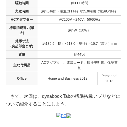
駆動時間
約11.0時間
充電時間
約4.0時間（電源OFF時）/約5.0時間（電源ON時）
ACアダプター
AC100V～240V、50/60Hz
標準消費電力(最
約4W（10W）
大)
外形寸法
約135.9（幅）×213.0（奥行）×10.7（高さ）mm
(突起部含まず)
質量
約445g
ACアダプタ－、電源コード、取扱説明書、保証書
主な付属品
他
Persaonal
Office
Home and Business 2013
2013
さて、次回は、dynabook Tabの標準搭載アプリなどに
ついて紹介することにしよう。