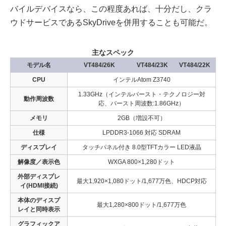
バイルデバイスなら、この程度あれば、十分だし、クラ
ウドサービスであるSkyDriveを併用することも可能だ。
主なスペック
モデル名
VT484/26K
VT484/23K
VT484/22K
CPU
インテルAtom Z3740
1.33GHz（インテルバースト・テクノロジー対
動作周波数
応、バースト周波数:1.86GHz）
メモリ
2GB（増設不可）
仕様
LPDDR3-1066 対応 SDRAM
ディスプレイ
タッチパネル付き 8.0型TFTカラー LED液晶
解像度／表示色
WXGA 800×1,280ドット
外部ディスプレ
最大1,920×1,080ドット/1,677万色、HDCP対応
イ(HDMI接続)
本体のディスプ
最大1,280×800ドット/1,677万色
レイと同時表示
グラフィックア