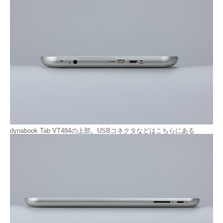
dynabook Tab VT484の上部。USBコネクタなどはこちらにある