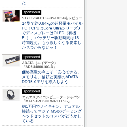
た
sponsored
STYLE-14FH132-U5-UCSXをレビュー
14型で約0.84kgの超軽量モバイル
PC！CPUはCore Ultraシリーズ3
でディスプレーはOLED（有機
EL）、バッテリー駆動時間は13
時間超え。もう欲しくなる要素し
か見つからないッ！
sponsored
ADATA（エイデータ）
「AD5U480016G-D」
価格高騰の今こそ「安心できる」
メモリを。信頼と実績のADATA
DDR5メモリを導入しよう
sponsored
エムエスアイコンピュータージャパン
「MAESTRO 500 WIRELESS」
約1万円でノイキャン、デュアル
接続ってマジ？ MSIのゲーミング
ヘッドセットのコスパがどうかし
ている