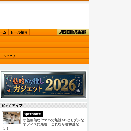
ーム
セール情報
ソフクリ
ピックアップ
sponsored
才色兼備なヤマハの無線APはモダンな
オフィスに最適 これなら違和感な
し！