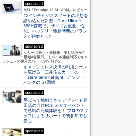
sponsored
MSI「Prestige 13 AI+ A3M」レビュー
13インチビジネスノートの理想を
詰め込んだ新型、Core Ultra 9
386H搭載で、サイズと重量、性
能、バッテリー駆動時間のバラン
スが絶妙だった
sponsored
シリーズ最小・最軽量、申し込みから
最短4営業日。モバイル通信対応でキャ
ッシュレス導入のハードルを下げる
キャッシュレス決済の利用シーン
を広げる 三井住友カードの
「stera terminal light」とソフト
バンクのIoT回線
sponsored
手ぶらで挑戦できるアプライド豊
田店の自作PC組み立てイベント
で感動の完成体験を！ プロのスタ
ッフによるサポートで初参加でも
安心
sponsored