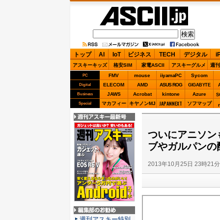
ASCII.jp
トップ
AI
IoT
ビジネス
TECH
デジタル
i
アスキーキッズ
格安SIM
家電ASCII
アスキーグルメ
週刊
FMV
mouse
iiyamaPC
Sycom
PC
ELECOM
AMD
ASUS ROG
Digital
GIGABYTE
JAWS
Acrobat
kintone
Azure
Business
S
JAPANNEXT
マカフィー
キヤノンMJ
ソフマップ
Special
週刊アスキー最新
号
ついにアニソンも
ブやガルパンの
2013年10月25日 23時21
編集部のお勧め
週刊アスキー特別