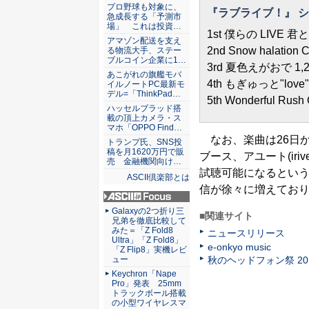
ASCII倶楽部
プロ野球も対象に、
『ラブライブ！』 シングル
急成長する「予測市
場」 これは投資…
1st 僕らの LIVE 
アマゾン配送を支え
2nd Snow halatio
る物流大手、ステー
ブルコイン企業に1…
3rd 夏色えがおで 1,2,Ju
あこがれの旗艦モバ
4th もぎゅっと"l
イルノートPC最新モ
デル=「ThinkPad…
5th Wonderful Rus
ハッセルブラッド搭
載の頂上カメラ・ス
マホ「OPPO Find…
なお、楽曲は26日か
トランプ氏、SNS投
稿を月1620万円で販
ブース、アユート(ir
売 金融機関向け…
試聴可能になるという
ASCII倶楽部とは
信が徐々に増えてお
ASCII.jp Focus
Galaxyの2つ折り三
■関連サイト
兄弟を徹底比較して
みた＝「Z Fold8
ニュースリリース
Ultra」「Z Fold8」
e-onkyo music
「Z Flip8」実機レビ
ュー
秋のヘッドフォン祭 20
Keychron「Nape
Pro」発表 25mm
トラックボール搭載
の小型ワイヤレスマ