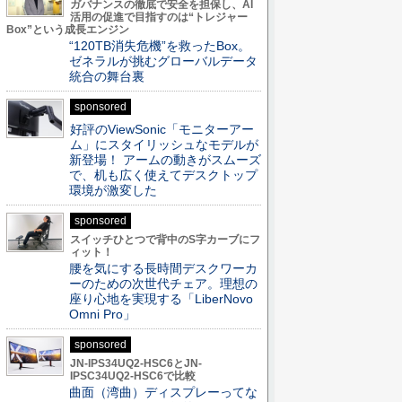
ガバナンスの徹底で安全を担保し、AI
活用の促進で目指すのは“トレジャー
Box”という成長エンジン
“120TB消失危機”を救ったBox。
ゼネラルが挑むグローバルデータ
統合の舞台裏
sponsored
好評のViewSonic「モニターアー
ム」にスタイリッシュなモデルが
新登場！ アームの動きがスムーズ
で、机も広く使えてデスクトップ
環境が激変した
sponsored
スイッチひとつで背中のS字カーブにフ
ィット！
腰を気にする長時間デスクワーカ
ーのための次世代チェア。理想の
座り心地を実現する「LiberNovo
Omni Pro」
sponsored
JN-IPS34UQ2-HSC6とJN-
IPSC34UQ2-HSC6で比較
曲面（湾曲）ディスプレーってな