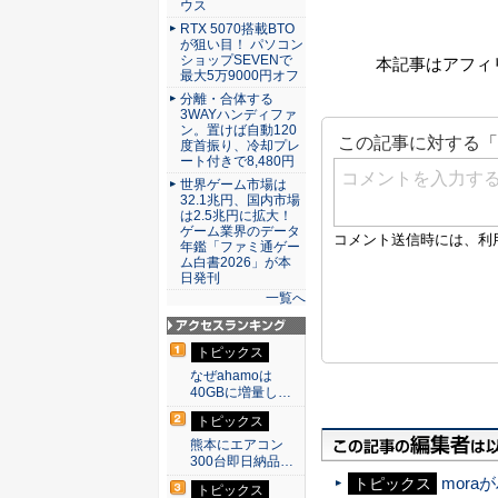
ウス
RTX 5070搭載BTO
が狙い目！ パソコン
ショップSEVENで
本記事はアフィ
最大5万9000円オフ
分離・合体する
3WAYハンディファ
ン。置けば自動120
度首振り、冷却プレ
ート付きで8,480円
世界ゲーム市場は
32.1兆円、国内市場
は2.5兆円に拡大！
ゲーム業界のデータ
年鑑「ファミ通ゲー
ム白書2026」が本
日発刊
一覧へ
アクセスランキン
トピックス
グ
なぜahamoは
40GBに増量し…
トピックス
熊本にエアコン
300台即日納品…
mor
トピックス
トピックス