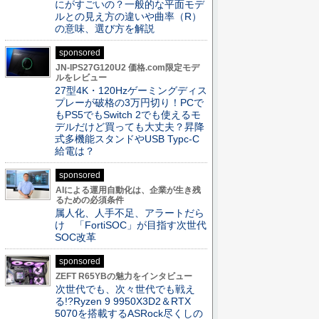
にがすごいの？一般的な平面モデ
ルとの見え方の違いや曲率（R）
の意味、選び方を解説
sponsored
JN-IPS27G120U2 価格.com限定モデ
ルをレビュー
27型4K・120Hzゲーミングディス
プレーが破格の3万円切り！PCで
もPS5でもSwitch 2でも使えるモ
デルだけど買っても大丈夫？昇降
式多機能スタンドやUSB Typc-C
給電は？
sponsored
AIによる運用自動化は、企業が生き残
るための必須条件
属人化、人手不足、アラートだら
け 「FortiSOC」が目指す次世代
SOC改革
sponsored
ZEFT R65YBの魅力をインタビュー
次世代でも、次々世代でも戦え
る!?Ryzen 9 9950X3D2＆RTX
5070を搭載するASRock尽くしの