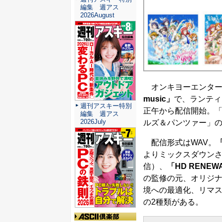
編集 週アス
2026August
オンキヨーエンター
music」
で、ランティ
週刊アスキー特別
正午から配信開始。「
編集 週アス
2026July
ルズ＆パンツァー」
配信形式はWAV。
「
よりミックスダウン
信）、
「HD RENEW
の監修の元、オリジ
境への最適化、リマ
の2種類がある。