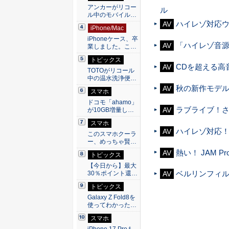
アンカーがリコー
ル
ル中のモバイル…
ハイレゾ対応
AV
iPhone/Mac
iPhoneケース、卒
「ハイレゾ音源
AV
業しました。こ…
トピックス
CDを超える高
AV
TOTOがリコール
中の温水洗浄便…
秋の新作モデル
AV
スマホ
ドコモ「ahamo」
ラブライブ！さ
AV
が10GB増量し…
スマホ
ハイレゾ対応！
AV
このスマホクーラ
ー、めっちゃ賢…
熱い！ JAM P
AV
トピックス
【今日から】最大
ベルリンフィル
30％ポイント還…
AV
トピックス
Galaxy Z Fold8を
使ってわかった…
スマホ
iPhone 17 Proも