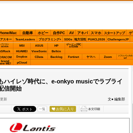
Phone/Mac
自動車
ホビー
自作PC
AV
アキバ
スマホ
ゲ
スタートアップ
アスキー
TeamLeaders
プログラミング+
SDGs
地方活性
PUACL2026
ChallengersJP
パソコン
ゲーミングPC
MSI
ASUS
HP
STORM
SEVEN
ASRock
HUAWEI
ViewSonic
Belkin
ソフトバンクの
Dropbox
CData
Backlog
Fortinet
ヤマハ
Zoom
ORACOM
IoT
brand
pCloud
new ME!
ハイレゾ時代に、e-onkyo musicでラブライ
配信開始
分更新
文● 編集部
お気に入り
一覧