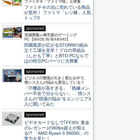
ファミチキ「ファミマ味」も実食
ファミチキの次に売れている商品
が意外！ ファミマ「レジ横」人気
トップ3
sponsored
茨城県龍ヶ崎市産のゲーミング
PC【MADE IN IBARAKI】
田園風景が広がるSTORMの組み
立て工場を見学！プロの早組み
（しかも丁寧）とBTO PCならで
はの特注PCパーツに大興奮
sponsored
ビジネスIT環境が大きく変わる中で、
情シスさんの悩みも変化している？
「IT機器が高すぎる」「熟練メン
バー不在で分からない」… 情シス
さんの“現場の悩み”をエンジニア3
人に聞いてみた
sponsored
ビデオカードなしで｢FFXIV: 黄金
のレガシー｣の60fps超えが狙え
る!? 「AMD Ryzen 5 8600G」の
実力を見た！