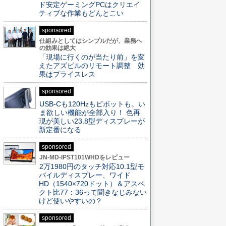
ド安定ゲーミングPCはクリエイ
ティブな作業もどんとこい
sponsored
仕組みとしてはシンプルだが、業務へ
の効果は絶大
「現場に行くのが当たり前」を変
えたアズビルのリモート調整 効
果はプライスレス
sponsored
USB-Cも120Hzもピボットも。い
ま欲しい機能が全部入り！ 色再
現が美しい23.8型ディスプレーが
新定番になる
sponsored
JN-MD-IPST101WHDをレビュー
2万1980円のタッチ対応10.1型モ
バイルディスプレー、ワイド
HD（1540×720ドット）＆アスペ
クト比77：36って聞きなじみない
けど使いやすいの？
sponsored