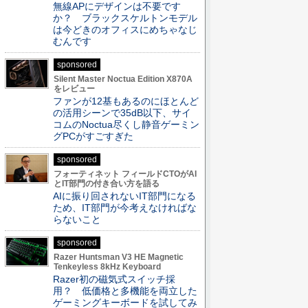
無線APにデザインは不要です
か？ ブラックスケルトンモデル
は今どきのオフィスにめちゃなじ
むんです
sponsored
Silent Master Noctua Edition X870A
をレビュー
ファンが12基もあるのにほとんど
の活用シーンで35dB以下、サイ
コムのNoctua尽くし静音ゲーミン
グPCがすごすぎた
sponsored
フォーティネット フィールドCTOがAI
とIT部門の付き合い方を語る
AIに振り回されないIT部門になる
ため、IT部門が今考えなければな
らないこと
sponsored
Razer Huntsman V3 HE Magnetic
Tenkeyless 8kHz Keyboard
Razer初の磁気式スイッチ採
用？ 低価格と多機能を両立した
ゲーミングキーボードを試してみ