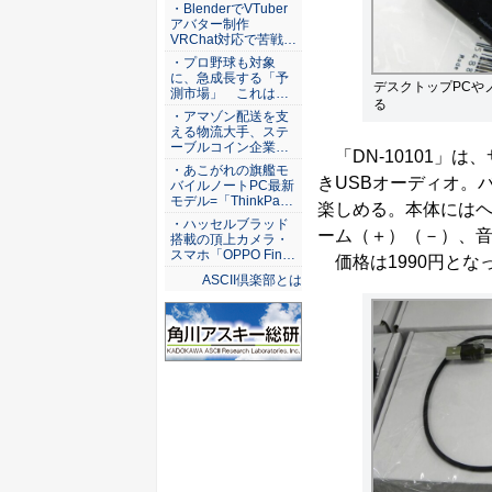
ASCII倶楽部
・BlenderでVTuber
アバター制作
VRChat対応で苦戦…
・プロ野球も対象
に、急成長する「予
デスクトップPCや
測市場」 これは…
る
・アマゾン配送を支
える物流大手、ステ
ーブルコイン企業…
「DN-10101」は、
・あこがれの旗艦モ
きUSBオーディオ。
バイルノートPC最新
モデル=「ThinkPa…
楽しめる。本体には
・ハッセルブラッド
ーム（＋）（－）、
搭載の頂上カメラ・
スマホ「OPPO Fin…
価格は1990円とな
ASCII倶楽部とは