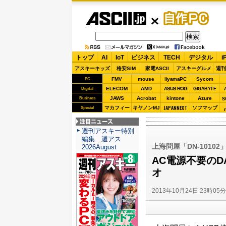
ASCII.jp
自作PC
トップ
AI
IoT
ビジネス
TECH
デジタル
i
アスキーキッズ
格安SIM
家電ASCII
アスキーグルメ
週刊
FMV
mouse
iiyamaPC
Sycom
PC
ELECOM
AMD
ASUS ROG
Digital
GIGABYTE
JAWS
Acrobat
kintone
Azure
Business
S
JAPANNEXT
マカフィー
キヤノンMJ
ソフマップ
Special
注目ニュース
週刊アスキー特別
編集 週アス
上海問屋「DN-10102」
2026August
AC電源不要のD
オ
2013年10月24日 23時05