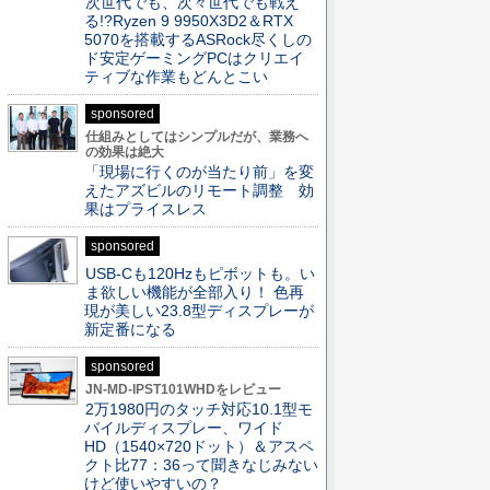
次世代でも、次々世代でも戦え
る!?Ryzen 9 9950X3D2＆RTX
5070を搭載するASRock尽くしの
ド安定ゲーミングPCはクリエイ
ティブな作業もどんとこい
sponsored
仕組みとしてはシンプルだが、業務へ
の効果は絶大
「現場に行くのが当たり前」を変
えたアズビルのリモート調整 効
果はプライスレス
sponsored
USB-Cも120Hzもピボットも。い
ま欲しい機能が全部入り！ 色再
現が美しい23.8型ディスプレーが
新定番になる
sponsored
JN-MD-IPST101WHDをレビュー
2万1980円のタッチ対応10.1型モ
バイルディスプレー、ワイド
HD（1540×720ドット）＆アスペ
クト比77：36って聞きなじみない
けど使いやすいの？