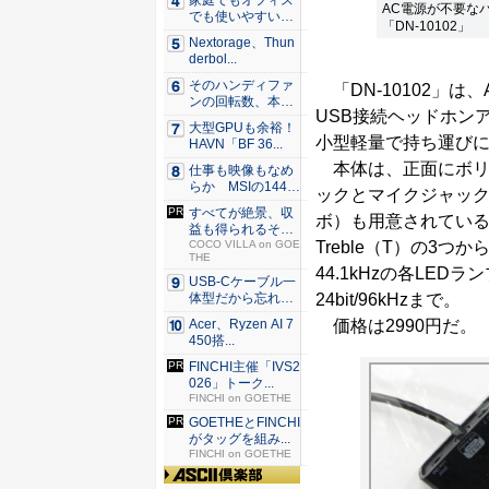
家庭でもオフィス
AC電源が不要な
でも使いやすい
「DN-10102」
Syno...
Nextorage、Thun
derbol...
そのハンディファ
「DN-10102」
ンの回転数、本
USB接続ヘッドホンアン
当？ 20...
大型GPUも余裕！
小型軽量で持ち運び
HAVN「BF 36...
本体は、正面にボリ
仕事も映像もなめ
らか MSIの144H
ックとマイクジャック
z...
すべてが絶景、収
ボ）も用意されている。
益も得られるその
Treble（T）の3つか
仕組みと...
COCO VILLA on GOE
THE
44.1kHzの各LE
USB-Cケーブル一
24bit/96kHzまで。
体型だから忘れな
い！...
価格は2990円だ。
Acer、Ryzen AI 7
450搭...
FINCHI主催「IVS2
026」トーク...
FINCHI on GOETHE
GOETHEとFINCHI
がタッグを組み...
FINCHI on GOETHE