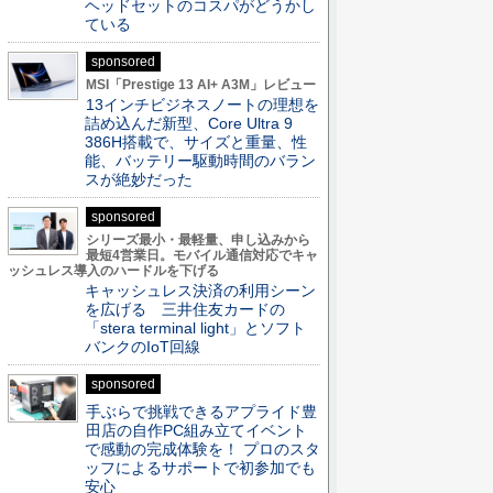
ヘッドセットのコスパがどうかし
ている
sponsored
MSI「Prestige 13 AI+ A3M」レビュー
13インチビジネスノートの理想を
詰め込んだ新型、Core Ultra 9
386H搭載で、サイズと重量、性
能、バッテリー駆動時間のバラン
スが絶妙だった
sponsored
シリーズ最小・最軽量、申し込みから
最短4営業日。モバイル通信対応でキャ
ッシュレス導入のハードルを下げる
キャッシュレス決済の利用シーン
を広げる 三井住友カードの
「stera terminal light」とソフト
バンクのIoT回線
sponsored
手ぶらで挑戦できるアプライド豊
田店の自作PC組み立てイベント
で感動の完成体験を！ プロのスタ
ッフによるサポートで初参加でも
安心