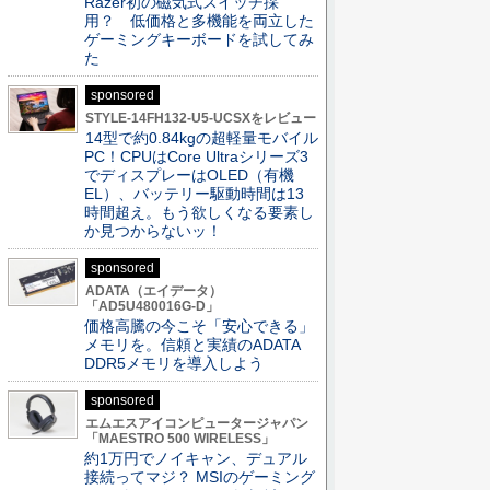
Razer初の磁気式スイッチ採
用？ 低価格と多機能を両立した
ゲーミングキーボードを試してみ
た
sponsored
STYLE-14FH132-U5-UCSXをレビュー
14型で約0.84kgの超軽量モバイル
PC！CPUはCore Ultraシリーズ3
でディスプレーはOLED（有機
EL）、バッテリー駆動時間は13
時間超え。もう欲しくなる要素し
か見つからないッ！
sponsored
ADATA（エイデータ）
「AD5U480016G-D」
価格高騰の今こそ「安心できる」
メモリを。信頼と実績のADATA
DDR5メモリを導入しよう
sponsored
エムエスアイコンピュータージャパン
「MAESTRO 500 WIRELESS」
約1万円でノイキャン、デュアル
接続ってマジ？ MSIのゲーミング