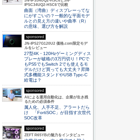
JN-IPS34UQ2-HSC6とJN-
IPSC34UQ2-HSC6で比較
曲面（湾曲）ディスプレーってな
にがすごいの？一般的な平面モデ
ルとの見え方の違いや曲率（R）
の意味、選び方を解説
sponsored
JN-IPS27G120U2 価格.com限定モデ
ルをレビュー
27型4K・120Hzゲーミングディス
プレーが破格の3万円切り！PCで
もPS5でもSwitch 2でも使えるモ
デルだけど買っても大丈夫？昇降
式多機能スタンドやUSB Typc-C
給電は？
sponsored
AIによる運用自動化は、企業が生き残
るための必須条件
属人化、人手不足、アラートだら
け 「FortiSOC」が目指す次世代
SOC改革
sponsored
ZEFT R65YBの魅力をインタビュー