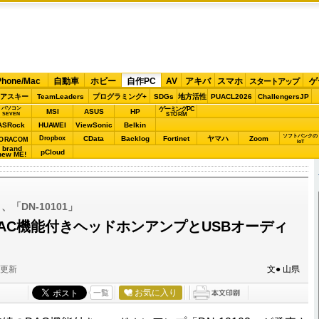
Phone/Mac
自動車
ホビー
自作PC
AV
アキバ
スマホ
ゲ
スタートアップ
アスキー
TeamLeaders
プログラミング+
SDGs
地方活性
PUACL2026
ChallengersJP
パソコン
ゲーミングPC
MSI
ASUS
HP
STORM
SEVEN
ASRock
HUAWEI
ViewSonic
Belkin
ソフトバンクの
Dropbox
CData
Backlog
Fortinet
ヤマハ
Zoom
ORACOM
IoT
brand
pCloud
new ME!
、「DN-10101」
AC機能付きヘッドホンアンプとUSBオーディ
分更新
文● 山県
お気に入り
一覧