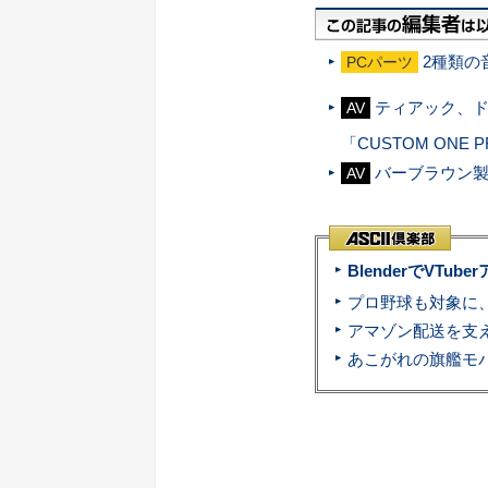
2種類の
PCパーツ
ティアック、ドイ
AV
「CUSTOM ONE 
バーブラウン製
AV
BlenderでVT