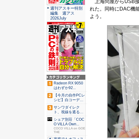
上海問屋からUSB接続
週刊アスキー特別
れた。同時にDAC機能
編集 週アス
よう。
2026July
Radeon RX 9050
はわずか92...
【今月の自作PCレ
シピ】白コーデと
発光が...
サンワダイレク
ト、視線を遮るフ
ェルト製デ...
シェア別荘「COC
O VILLA Own...
COCO VILLA on GOE
THE