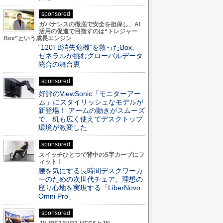
sponsored
ガバナンスの徹底で安全を担保し、AI
活用の促進で目指すのは“トレジャー
Box”という成長エンジン
“120TB消失危機”を救ったBox。
ゼネラルが挑むグローバルデータ
統合の舞台裏
sponsored
好評のViewSonic「モニターアー
ム」にスタイリッシュなモデルが
新登場！ アームの動きがスムーズ
で、机も広く使えてデスクトップ
環境が激変した
sponsored
スイッチひとつで背中のS字カーブにフ
ィット！
腰を気にする長時間デスクワーカ
ーのための次世代チェア。理想の
座り心地を実現する「LiberNovo
Omni Pro」
sponsored