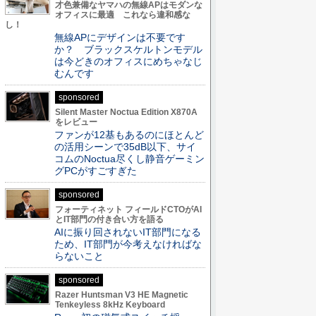
才色兼備なヤマハの無線APはモダンな
オフィスに最適 これなら違和感な
し！
無線APにデザインは不要です
か？ ブラックスケルトンモデル
は今どきのオフィスにめちゃなじ
むんです
sponsored
Silent Master Noctua Edition X870A
をレビュー
ファンが12基もあるのにほとんど
の活用シーンで35dB以下、サイ
コムのNoctua尽くし静音ゲーミン
グPCがすごすぎた
sponsored
フォーティネット フィールドCTOがAI
とIT部門の付き合い方を語る
AIに振り回されないIT部門になる
ため、IT部門が今考えなければな
らないこと
sponsored
Razer Huntsman V3 HE Magnetic
Tenkeyless 8kHz Keyboard