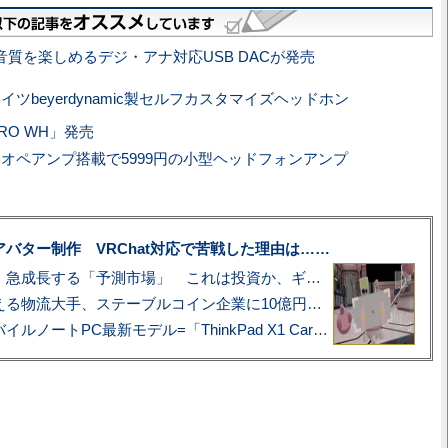
音質を楽しめるデジ・アナ対応USB DACが発売
ツbeyerdynamic製セルフカスタマイズヘッドホン
PRO WH」発売
オペアンプ搭載で5999円の小型ヘッドフォンアンプ
uberアバター制作 VRChat対応で苦戦した理由は……
プロ野球も対象に、急成長する「予測市場」 これは投資か、ギャンブルか
アマゾン配送を支える物流大手、ステーブルコイン企業に10億円投資のワケ
あこがれの旗艦モバイルノートPC最新モデル=「ThinkPad X1 Carbon Gen 14 Aura Edition」実機レビュー