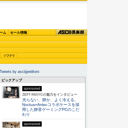
ーム
セール情報
ソフクリ
Tweets by asciijpeditors
ピックアップ
sponsored
ZEFT R65YCの魅力をインタビュー
光らない、静か、よく冷える。
Noctua×Antecコラボケースを採
用した静音ゲーミングPCのこだ
わり
sponsored