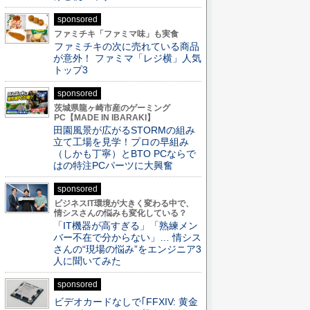
sponsored
ファミチキ「ファミマ味」も実食
ファミチキの次に売れている商品
が意外！ ファミマ「レジ横」人気
トップ3
sponsored
茨城県龍ヶ崎市産のゲーミング
PC【MADE IN IBARAKI】
田園風景が広がるSTORMの組み
立て工場を見学！プロの早組み
（しかも丁寧）とBTO PCならで
はの特注PCパーツに大興奮
sponsored
ビジネスIT環境が大きく変わる中で、
情シスさんの悩みも変化している？
「IT機器が高すぎる」「熟練メン
バー不在で分からない」… 情シス
さんの“現場の悩み”をエンジニア3
人に聞いてみた
sponsored
ビデオカードなしで｢FFXIV: 黄金