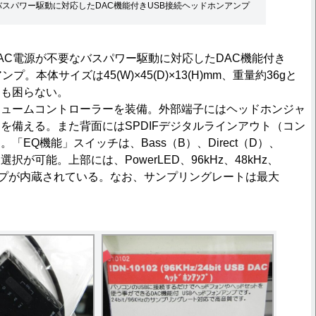
バスパワー駆動に対応したDAC機能付きUSB接続ヘッドホンアンプ
は、AC電源が不要なバスパワー駆動に対応したDAC機能付き
プ。本体サイズは45(W)×45(D)×13(H)mm、重量約36gと
にも困らない。
ュームコントローラーを装備。外部端子にはヘッドホンジャ
を備える。また背面にはSPDIFデジタルラインアウト（コン
「EQ機能」スイッチは、Bass（B）、Direct（D）、
ら選択が可能。上部には、PowerLED、96kHz、48kHz、
Dランプが内蔵されている。なお、サンプリングレートは最大