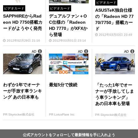
ビデオカード
ビデオカード
ビデオカード
ASUSTeK独自仕様
SAPPHIREからRad
デュアルファン＋O
の「Radeon HD 77
eon HD 7750搭載カ
C仕様の「Radeon
70/7750」搭載カー
ードがようやく発売
HD 7770」がXFXか
ド
ら登場
2012年03月03日 23:49
2012年02月29日 21:16
2012年03月01日 23:14
AD
AD
AD
わずか1年でオーナ
最短5分で接続
「たった1年でオー
ーが手放す車ランキ
ナーが手放してしま
ング あの日本車も
う車ランキング」
あの日本車も登場
PR Skyrocket株式会社
PR LotusFlare Inc
PR Skyrocket株式会社
公式アカウントをフォローして最新情報を手に入れよう