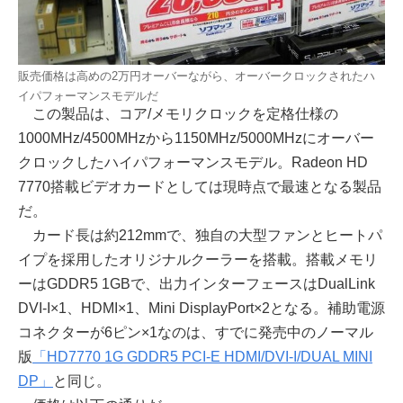
販売価格は高めの2万円オーバーながら、オーバークロックされたハ
イパフォーマンスモデルだ
この製品は、コア/メモリクロックを定格仕様の
1000MHz/4500MHzから1150MHz/5000MHzにオーバー
クロックしたハイパフォーマンスモデル。Radeon HD
7770搭載ビデオカードとしては現時点で最速となる製品
だ。
カード長は約212mmで、独自の大型ファンとヒートパ
イプを採用したオリジナルクーラーを搭載。搭載メモリ
ーはGDDR5 1GBで、出力インターフェースはDualLink
DVI-I×1、HDMI×1、Mini DisplayPort×2となる。補助電源
コネクターが6ピン×1なのは、すでに発売中のノーマル
版
「HD7770 1G GDDR5 PCI-E HDMI/DVI-I/DUAL MINI
DP」
と同じ。