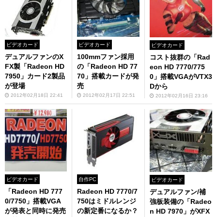
ビデオカード
ビデオカード
ビデオカード
デュアルファンのX
100mmファン採用
コスト抜群の「Rad
FX製「Radeon HD
の「Radeon HD 77
eon HD 7770/775
7950」カード2製品
70」搭載カードが発
0」搭載VGAがVTX3
が登場
売
Dから
2012年02月18日 22:41
2012年02月17日 22:51
2012年02月16日 23:16
ビデオカード
自作PC
ビデオカード
「Radeon HD 777
Radeon HD 7770/7
デュアルファン/補
0/7750」搭載VGA
750はミドルレンジ
強板装備の「Radeo
が発表と同時に発売
の新定番になるか？
n HD 7970」がXFX