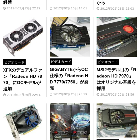
解禁
から
2012年02月15日 22:27
2012年02月15日 14:01
2012年02月23日 22:03
ビデオカード
ビデオカード
ビデオカード
GIGABYTEからOC
MSI2モデル目の「R
XFXのデュアルファ
仕様の「Radeon H
adeon HD 7970」
ン「Radeon HD 79
D 7770/7750」が発
はオリジナル基板を
70」にOCモデルが
売
採用
追加
2012年02月25日 23:29
2012年02月25日 23:56
2012年02月25日 22:14