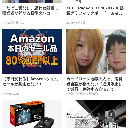
「たばこ税なし」思わぬ朗報に
XFX、Radeon RX 9070 GRE搭
喫煙者が群がる新型タバコ
載グラフィックボード「Swift ...
PR(株式会社HAL)
2026年6月4日
【毎日変わる】Amazonタイム
カードローン地獄の人は、消費
セールが見逃せない！
者金融が教えない『返済停止し
て減額・免除する方法』で...
PR(Amazon)
PR(渋谷法務総合事務所)