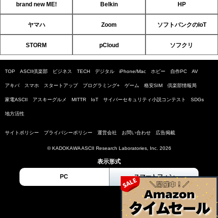
brand new ME!
Belkin
HP
ヤマハ
Zoom
ソフトバンクのIoT
STORM
pCloud
ソフクリ
TOP
ASCII倶楽部
ビジネス
TECH
デジタル
iPhone/Mac
ホビー
自作PC
AV
アキバ
スマホ
スタートアップ
プログラミング+
ゲーム
格安SIM
倶楽部情報局
家電ASCII
アスキーグルメ
MITTR
IoT
サイバーセキュリティ小説コンテスト
SDGs
地方活性
サイトポリシー
プライバシーポリシー
運営会社
お問い合わせ
広告掲載
© KADOKAWA ASCII Research Laboratories, Inc. 2026
表示形式
PC
スマートフォン