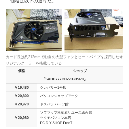
価格は以下の通りだ。
カード長は約212mmで独自の大型ファンとヒートパイプを採用したオ
リジナルクーラーを搭載している
価格
ショップ
「SAHD777GHZ-1GD5R0」
￥19,480
クレバリー1号店
￥20,800
パソコンショップアーク
￥20,970
ドスパラ パーツ館
ソフマップ秋葉原リユース総合館
￥20,980
ツクモパソコン本店
PC DIY SHOP FreeT