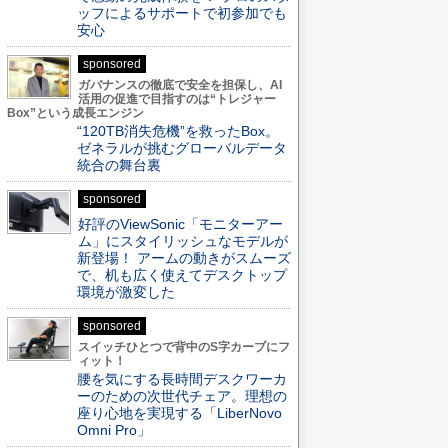
ッフによるサポートで初参加でも
安心
sponsored
ガバナンスの徹底で安全を担保し、AI
活用の促進で目指すのは“トレジャー
Box”という成長エンジン
“120TB消失危機”を救ったBox。
ゼネラルが挑むグローバルデータ
統合の舞台裏
sponsored
好評のViewSonic「モニターアー
ム」にスタイリッシュなモデルが
新登場！ アームの動きがスムーズ
で、机も広く使えてデスクトップ
環境が激変した
sponsored
スイッチひとつで背中のS字カーブにフ
ィット！
腰を気にする長時間デスクワーカ
ーのための次世代チェア。理想の
座り心地を実現する「LiberNovo
Omni Pro」