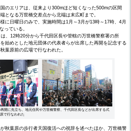
のエリアは、従来より300mほど短くなった500mの区間
南端となる万世橋交差点から北端は末広町まで。
に日曜日のみで、実施時間は1月～3月が13時～17時、4月
となっている。
は、12時20分から千代田区長や管轄の万世橋警察署の所
会を始めとした地元団体の代表者らが出席した再開を記念する
ル秋葉原前の広場で行なわれた。
の再開に先立ち、地元住民や万世橋警察、千代田区長などが出席する式
原で行なわれた
が秋葉原の歩行者天国復活への祝辞を述べたほか、万世橋警