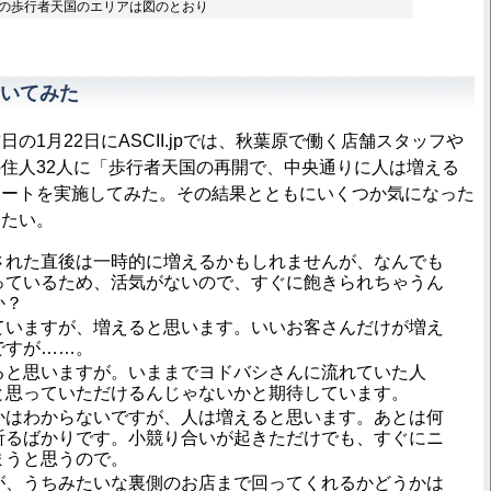
の歩行者天国のエリアは図のとおり
いてみた
1月22日にASCII.jpでは、秋葉原で働く店舗スタッフや
住人32人に「歩行者天国の再開で、中央通りに人は増える
ケートを実施してみた。その結果とともにいくつか気になった
きたい。
された直後は一時的に増えるかもしれませんが、なんでも
っているため、活気がないので、すぐに飽きられちゃうん
か？
ていますが、増えると思います。いいお客さんだけが増え
ですが……。
ると思いますが。いままでヨドバシさんに流れていた人
と思っていただけるんじゃないかと期待しています。
かはわからないですが、人は増えると思います。あとは何
祈るばかりです。小競り合いが起きただけでも、すぐにニ
まうと思うので。
が、うちみたいな裏側のお店まで回ってくれるかどうかは