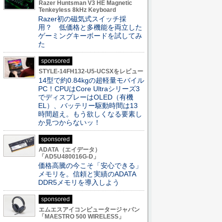
Razer Huntsman V3 HE Magnetic
Tenkeyless 8kHz Keyboard
Razer初の磁気式スイッチ採
用？ 低価格と多機能を両立した
ゲーミングキーボードを試してみ
た
sponsored
STYLE-14FH132-U5-UCSXをレビュー
14型で約0.84kgの超軽量モバイル
PC！CPUはCore Ultraシリーズ3
でディスプレーはOLED（有機
EL）、バッテリー駆動時間は13
時間超え。もう欲しくなる要素し
か見つからないッ！
sponsored
ADATA（エイデータ）
「AD5U480016G-D」
価格高騰の今こそ「安心できる」
メモリを。信頼と実績のADATA
DDR5メモリを導入しよう
sponsored
エムエスアイコンピュータージャパン
「MAESTRO 500 WIRELESS」