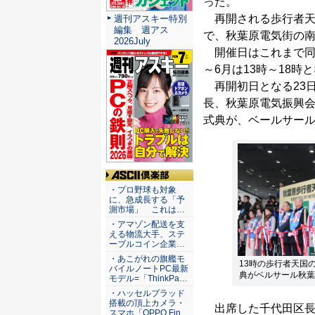
った。
再開される歩行者天国
週刊アスキー特別
編集 週アス
で、秋葉原電気街の
2026July
開催日はこれまで同様
～6月は13時～18時
再開初日となる23日
長、秋葉原電気振興
式典が、ベールサー
ASCII倶楽部
・プロ野球も対象
に、急成長する「予
測市場」 これは…
・アマゾン配送を支
える物流大手、ステ
ーブルコイン企業…
・あこがれの旗艦モ
13時の歩行者天国
バイルノートPC最新
典がベルサール秋葉
モデル=「ThinkPa…
・ハッセルブラッド
搭載の頂上カメラ・
出席した千代田区長
スマホ「OPPO Fin…