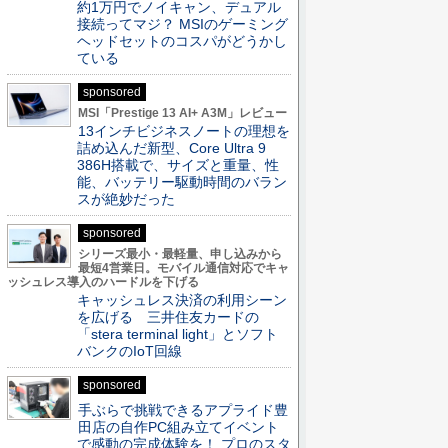
約1万円でノイキャン、デュアル
接続ってマジ？ MSIのゲーミング
ヘッドセットのコスパがどうかし
ている
sponsored
MSI「Prestige 13 AI+ A3M」レビュー
13インチビジネスノートの理想を
詰め込んだ新型、Core Ultra 9
386H搭載で、サイズと重量、性
能、バッテリー駆動時間のバラン
スが絶妙だった
sponsored
シリーズ最小・最軽量、申し込みから
最短4営業日。モバイル通信対応でキャ
ッシュレス導入のハードルを下げる
キャッシュレス決済の利用シーン
を広げる 三井住友カードの
「stera terminal light」とソフト
バンクのIoT回線
sponsored
手ぶらで挑戦できるアプライド豊
田店の自作PC組み立てイベント
で感動の完成体験を！ プロのスタ