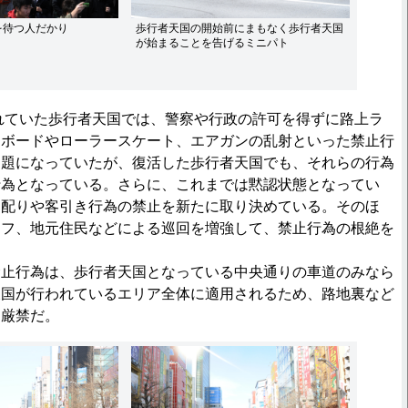
を待つ人だかり
歩行者天国の開始前にまもなく歩行者天国
が始まることを告げるミニパト
れていた歩行者天国では、警察や行政の許可を得ずに路上ラ
トボードやローラースケート、エアガンの乱射といった禁止行
問題になっていたが、復活した歩行者天国でも、それらの行為
行為となっている。さらに、これまでは黙認状態となってい
シ配りや客引き行為の禁止を新たに取り決めている。そのほ
ッフ、地元住民などによる巡回を増強して、禁止行為の根絶を
止行為は、歩行者天国となっている中央通りの車道のみなら
天国が行われているエリア全体に適用されるため、路地裏など
は厳禁だ。