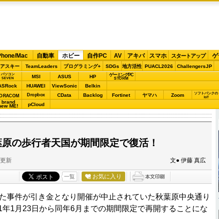
Phone/Mac
自動車
ホビー
自作PC
AV
アキバ
スマホ
ゲ
スタートアップ
アスキー
TeamLeaders
プログラミング+
SDGs
地方活性
PUACL2026
ChallengersJP
パソコン
ゲーミングPC
MSI
ASUS
HP
STORM
SEVEN
ASRock
HUAWEI
ViewSonic
Belkin
ソフトバンクの
Dropbox
CData
Backlog
Fortinet
ヤマハ
Zoom
ORACOM
IoT
brand
pCloud
new ME!
葉原の歩行者天国が期間限定で復活！
分更新
文● 伊藤 真広
お気に入り
一覧
した事件が引き金となり開催が中止されていた秋葉原中央通り
11年1月23日から同年6月までの期間限定で再開することにな