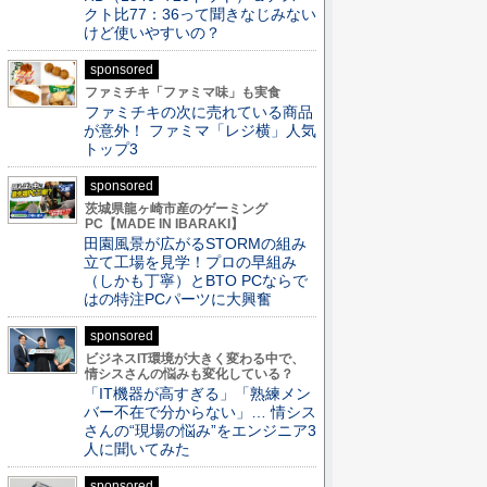
クト比77：36って聞きなじみない
けど使いやすいの？
sponsored
ファミチキ「ファミマ味」も実食
ファミチキの次に売れている商品
が意外！ ファミマ「レジ横」人気
トップ3
sponsored
茨城県龍ヶ崎市産のゲーミング
PC【MADE IN IBARAKI】
田園風景が広がるSTORMの組み
立て工場を見学！プロの早組み
（しかも丁寧）とBTO PCならで
はの特注PCパーツに大興奮
sponsored
ビジネスIT環境が大きく変わる中で、
情シスさんの悩みも変化している？
「IT機器が高すぎる」「熟練メン
バー不在で分からない」… 情シス
さんの“現場の悩み”をエンジニア3
人に聞いてみた
sponsored