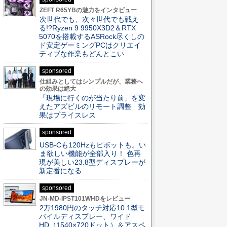
ZEFT R65YBの魅力をインタビュー
次世代でも、次々世代でも戦え
る!?Ryzen 9 9950X3D2＆RTX
5070を搭載するASRock尽くしの
ド安定ゲーミングPCはクリエイ
ティブな作業もどんとこい
sponsored
仕組みとしてはシンプルだが、業務へ
の効果は絶大
「現場に行くのが当たり前」を変
えたアズビルのリモート調整 効
果はプライスレス
sponsored
USB-Cも120Hzもピボットも。い
ま欲しい機能が全部入り！ 色再
現が美しい23.8型ディスプレーが
新定番になる
sponsored
JN-MD-IPST101WHDをレビュー
2万1980円のタッチ対応10.1型モ
バイルディスプレー、ワイド
HD（1540×720ドット）＆アスペ