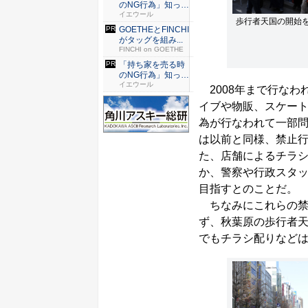
のNG行為」知って
るだけ...
イエウール
歩行者天国の開始
GOETHEとFINCHI
がタッグを組み...
FINCHI on GOETHE
「持ち家を売る時
のNG行為」知って
るだけ...
イエウール
2008年まで行なわ
イブや物販、スケー
為が行なわれて一部
は以前と同様、禁止
た、店舗によるチラ
か、警察や行政スタ
目指すとのことだ。
ちなみにこれらの禁
ず、秋葉原の歩行者
でもチラシ配りなど