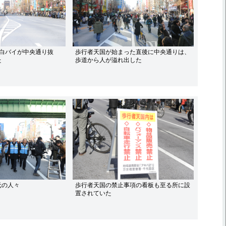
の白バイが中央通り抜
歩行者天国が始まった直後に中央通りは、
た
歩道から人が溢れ出した
元の人々
歩行者天国の禁止事項の看板も至る所に設
置されていた