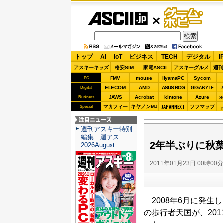
ASCII.jp
ゲーム・
ホビー
トップ
AI
IoT
ビジネス
TECH
デジタル
i
アスキーキッズ
格安SIM
家電ASCII
アスキーグルメ
週刊
FMV
mouse
iiyamaPC
Sycom
PC
ELECOM
AMD
ASUS ROG
Digital
GIGABYTE
JAWS
Acrobat
kintone
Azure
Business
S
JAPANNEXT
マカフィー
キヤノンMJ
ソフマップ
Special
注目ニュース
週刊アスキー特別
編集 週アス
2年半ぶりに秋
2026August
2011年01月23日 00時00
2008年6月に発生
の歩行者天国が、20