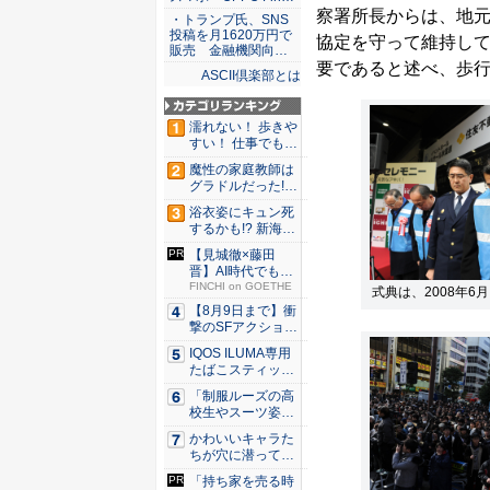
察署所長からは、地
・トランプ氏、SNS
投稿を月1620万円で
協定を守って維持し
販売 金融機関向…
要であると述べ、歩
ASCII倶楽部とは
濡れない！ 歩きや
すい！ 仕事でも履
ける...
魔性の家庭教師は
グラドルだった!?
村雨...
浴衣姿にキュン死
するかも!? 新海ま
きが...
【見城徹×藤田
晋】AI時代でも変
わらない...
FINCHI on GOETHE
式典は、2008年
【8月9日まで】衝
撃のSFアクション
『G...
IQOS ILUMA専用
たばこスティッ
ク...
「制服ルーズの高
校生やスーツ姿の
OLを演...
かわいいキャラた
ちが穴に潜ってひ
どい目に...
「持ち家を売る時