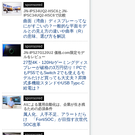
sponsored
JN-IPS34UQ2-HSC6とJN-
IPSC34UQ2-HSC6で比較
曲面（湾曲）ディスプレーってな
にがすごいの？一般的な平面モデ
ルとの見え方の違いや曲率（R）
の意味、選び方を解説
sponsored
JN-IPS27G120U2 価格.com限定モデ
ルをレビュー
27型4K・120Hzゲーミングディス
プレーが破格の3万円切り！PCで
もPS5でもSwitch 2でも使えるモ
デルだけど買っても大丈夫？昇降
式多機能スタンドやUSB Typc-C
給電は？
sponsored
AIによる運用自動化は、企業が生き残
るための必須条件
属人化、人手不足、アラートだら
け 「FortiSOC」が目指す次世代
SOC改革
sponsored