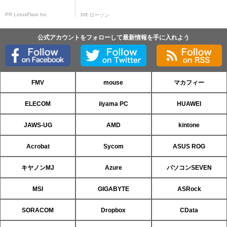
PR LotusFlare Inc
PR ローソン
公式アカウントをフォローして最新情報を手に入れよう
FMV
mouse
マカフィー
ELECOM
iiyama PC
HUAWEI
JAWS-UG
AMD
kintone
Acrobat
Sycom
ASUS ROG
キヤノンMJ
Azure
パソコンSEVEN
MSI
GIGABYTE
ASRock
SORACOM
Dropbox
CData