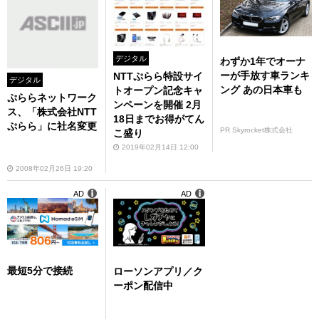
デジタル
わずか1年でオーナ
ーが手放す車ランキ
NTTぷらら特設サイ
デジタル
ング あの日本車も
トオープン記念キャ
ぷららネットワーク
ンペーンを開催 2月
ス、「株式会社NTT
18日までお得がてん
ぷらら」に社名変更
PR Skyrocket株式会社
こ盛り
2019年02月14日 12:00
2008年02月26日 19:20
AD
AD
最短5分で接続
ローソンアプリ／ク
ーポン配信中