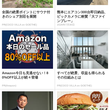
全国の絶景ポイントにサウナ付
熊本にエアコン300台即日納品、
きのシェア別荘を展開
ビックカメラに称賛「大ファイ
ンプレー」
PR(COCO VILLA on GOETHE)
2026年7月30日
Amazon今日も見逃せない！8
すべてが絶景、収益も得られる
0%OFF以上が続々登場
その仕組みとは
PR(Amazon)
PR(COCO VILLA on GOETHE)