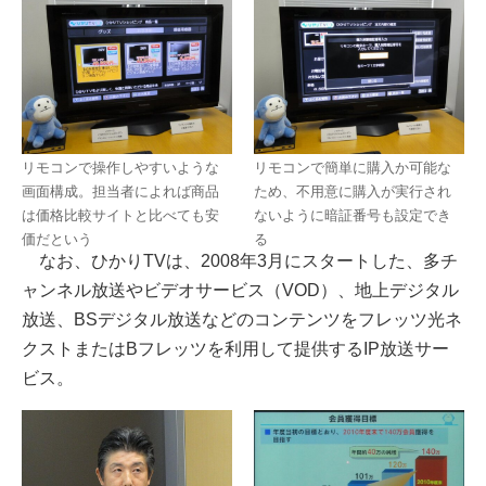
リモコンで操作しやすいような
リモコンで簡単に購入か可能な
画面構成。担当者によれば商品
ため、不用意に購入が実行され
は価格比較サイトと比べても安
ないように暗証番号も設定でき
価だという
る
なお、ひかりTVは、2008年3月にスタートした、多チ
ャンネル放送やビデオサービス（VOD）、地上デジタル
放送、BSデジタル放送などのコンテンツをフレッツ光ネ
クストまたはBフレッツを利用して提供するIP放送サー
ビス。