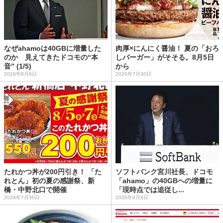
なぜahamoは40GBに増量した
肉厚×にんにく醤油！ 夏の「おろ
のか 見えてきたドコモの“本
しバーガー」がそそる。8月5日
音” (1/5)
から
2026年8月6日
2026年7月30日
たれかつ丼が200円引き！ 「た
ソフトバンク宮川社長、ドコモ
れとん」初の夏の感謝祭、新
「ahamo」の40GBへの増量に
橋・中野北口で開催
「現時点では追従し...
2026年7月30日
2026年8月4日