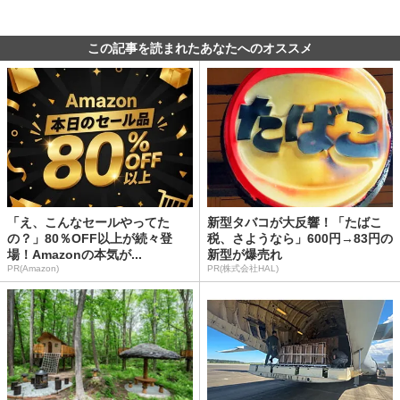
この記事を読まれたあなたへのオススメ
「え、こんなセールやってた
新型タバコが大反響！「たばこ
の？」80％OFF以上が続々登
税、さようなら」600円→83円の
場！Amazonの本気が...
新型が爆売れ
PR(Amazon)
PR(株式会社HAL)