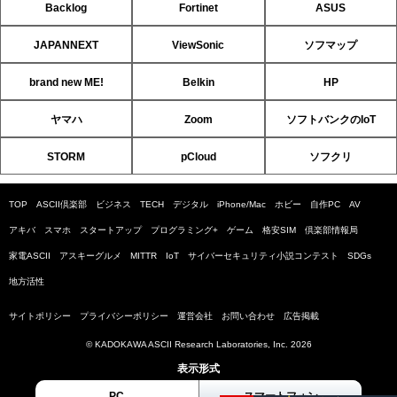
Backlog
Fortinet
ASUS
JAPANNEXT
ViewSonic
ソフマップ
brand new ME!
Belkin
HP
ヤマハ
Zoom
ソフトバンクのIoT
STORM
pCloud
ソフクリ
TOP
ASCII倶楽部
ビジネス
TECH
デジタル
iPhone/Mac
ホビー
自作PC
AV
アキバ
スマホ
スタートアップ
プログラミング+
ゲーム
格安SIM
倶楽部情報局
家電ASCII
アスキーグルメ
MITTR
IoT
サイバーセキュリティ小説コンテスト
SDGs
地方活性
サイトポリシー
プライバシーポリシー
運営会社
お問い合わせ
広告掲載
© KADOKAWA ASCII Research Laboratories, Inc. 2026
表示形式
PC
スマートフォン