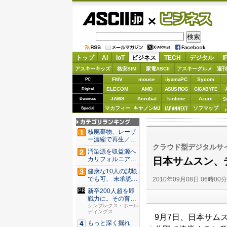
ASCII.jp
ビジネス
トップ
AI
IoT
ビジネス
TECH
デジタル
i
アスキーキッズ
格安SIM
家電ASCII
アスキーグルメ
週刊
FMV
mouse
iiyamaPC
Sycom
PC
ELECOM
AMD
ASUS ROG
Digital
GIGABYTE
JAWS
Acrobat
kintone
Azure
Business
S
JAPANNEXT
マカフィー
キヤノンMJ
ソフマップ
Special
核廃棄物、レーザ
ー濃縮で再生／ブ
クラウド型デジタルサ
タ腎臓、...
汚染源を収益源へ
日本サムスン、
カリフォルニア酪
農が頼...
健康な10人の試験
でも可、 未承認薬
2010年09月08日 06時00
の「...
新卒200人超を即
戦力に。その育成
設計と...
シンプレクス・ホール
ディングス
9月7日、日本サム
もっと深く掘れ