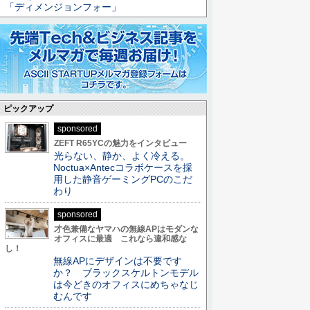
「ディメンジョンフォー」
ピックアップ
sponsored
ZEFT R65YCの魅力をインタビュー
光らない、静か、よく冷える。
Noctua×Antecコラボケースを採
用した静音ゲーミングPCのこだ
わり
sponsored
才色兼備なヤマハの無線APはモダンな
オフィスに最適 これなら違和感な
し！
無線APにデザインは不要です
か？ ブラックスケルトンモデル
は今どきのオフィスにめちゃなじ
むんです