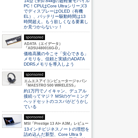
14型で約0.84kgの超軽量モバイル
PC！CPUはCore Ultraシリーズ3
でディスプレーはOLED（有機
EL）、バッテリー駆動時間は13
時間超え。もう欲しくなる要素し
か見つからないッ！
sponsored
ADATA（エイデータ）
「AD5U480016G-D」
価格高騰の今こそ「安心できる」
メモリを。信頼と実績のADATA
DDR5メモリを導入しよう
sponsored
エムエスアイコンピュータージャパン
「MAESTRO 500 WIRELESS」
約1万円でノイキャン、デュアル
接続ってマジ？ MSIのゲーミング
ヘッドセットのコスパがどうかし
ている
sponsored
MSI「Prestige 13 AI+ A3M」レビュー
13インチビジネスノートの理想を
詰め込んだ新型、Core Ultra 9