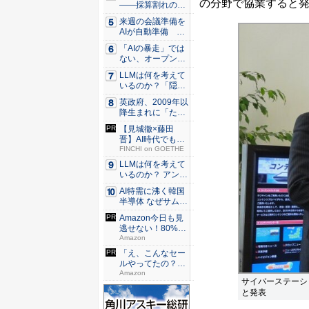
の分野で協業すると
——採算割れの地
熱発電所を...
来週の会議準備を
AIが自動準備
「Cop...
「AIの暴走」では
ない、オープンAI
のモ...
LLMは何を考えて
いるのか？「隠れ
た領域...
英政府、2009年以
降生まれに「たば
こ販...
【見城徹×藤田
晋】AI時代でも変
わらない...
FINCHI on GOETHE
LLMは何を考えて
いるのか？ アンソ
ロピ...
AI特需に沸く韓国
半導体 なぜサムス
ンの...
Amazon今日も見
逃せない！80%O
F...
Amazon
「え、こんなセー
ルやってたの？」
80％O...
Amazon
サイバーステーシ
と発表