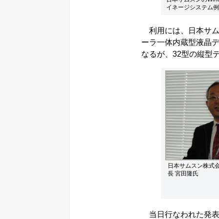
イネージシステム例
利用には、日本サムス
ーラ一体内蔵型液晶デ
なるが、32型の縦型
日本サムスン株式会
長 宮田隆氏
当日行なわれた発表会