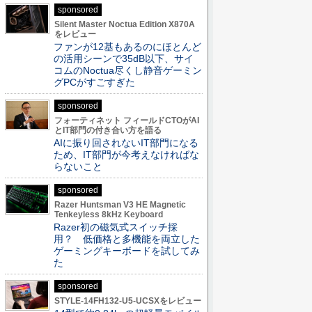
sponsored
Silent Master Noctua Edition X870A
をレビュー
ファンが12基もあるのにほとんど
の活用シーンで35dB以下、サイ
コムのNoctua尽くし静音ゲーミン
グPCがすごすぎた
sponsored
フォーティネット フィールドCTOがAI
とIT部門の付き合い方を語る
AIに振り回されないIT部門になる
ため、IT部門が今考えなければな
らないこと
sponsored
Razer Huntsman V3 HE Magnetic
Tenkeyless 8kHz Keyboard
Razer初の磁気式スイッチ採
用？ 低価格と多機能を両立した
ゲーミングキーボードを試してみ
た
sponsored
STYLE-14FH132-U5-UCSXをレビュー