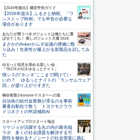
【2026年提出】確定申告ガイド
【2026年提出】ふるさと納税、「ワ
ンストップ特例」でも申告が必要な
場合があります
あなたが買うべきガジェットは俺たちに選
ばせてくれ！ 推しガジェット大賞 2026
まさかのAnkerがムダ会議の撲滅に殴
り込み！生産性が爆上がる新製品を試してみ
た
ゆるっと知見を深める楽しい会
「TECH.ASCII ゆるっとナイト」
情シスの“ホンネ”ここまで聞けてい
いの？ ゆるっとナイトの「ランサムウェア
回」が盛り上がりすぎた
柳谷智宣のkintoneマスターへの道
自治体の給付金業務が滞るのを事前
審査自動化で救う トヨクモクラウ
ドコネクトの申請補助AI
スタートアップのスタート地点
リケジョが活躍する丸の内の最先端
ラボ 多くの社会課題を解決する可
能性を秘めるナノシートの社会実装に挑む