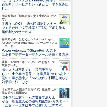
は、専門システムとkintoneの共存で
顧客向けサービスという新たな一歩を踏み出
した
柳谷智宣の「簡単すぎて驚く生成AIの使い
方」
手書きもOK！ 紙の印刷物をスキャ
ンするだけで文字検索も可能なPDFを作る、
超便利なAIサービス
松本典子の「はじめよう！Azure Logic
Apps／Power Automateでノーコード／ロ
ーコード」
Power AutomateでSharePointリスト
にある申請データ一覧をメール送信する方法
連載：今週の「ざっくり知っておきたいIT
業界データ」
情シス人材不足でも「採用予定な
し」中小企業の意見／“従業員発のSNS炎上”6
割の企業が懸念／「SNS疲れ」利用を減らす
効果的方法、ほか
【次期アニメ完全予習ガイド】放送前に原
作＆前作を網羅せよ！
理不尽な乙女ゲームの世界で成り上
がる、毒舌主人公の逆転劇第2章7月スタート
『乙女ゲー世界はモブに厳しい世界です』