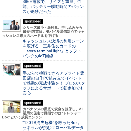
386H搭載で、サイズと重量、性
能、バッテリー駆動時間のバラン
スが絶妙だった
sponsored
シリーズ最小・最軽量、申し込みから
最短4営業日。モバイル通信対応でキャ
ッシュレス導入のハードルを下げる
キャッシュレス決済の利用シーン
を広げる 三井住友カードの
「stera terminal light」とソフト
バンクのIoT回線
sponsored
手ぶらで挑戦できるアプライド豊
田店の自作PC組み立てイベント
で感動の完成体験を！ プロのスタ
ッフによるサポートで初参加でも
安心
sponsored
ガバナンスの徹底で安全を担保し、AI
活用の促進で目指すのは“トレジャー
Box”という成長エンジン
“120TB消失危機”を救ったBox。
ゼネラルが挑むグローバルデータ