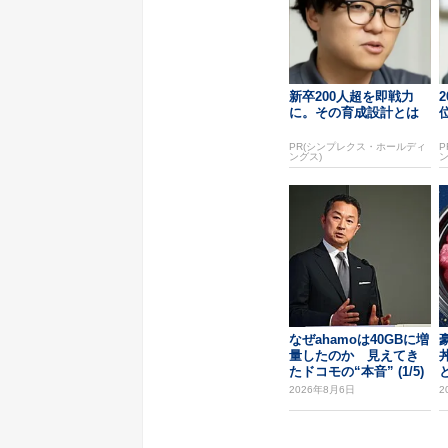
新卒200人超を即戦力
に。その育成設計とは
PR(シンプレクス・ホールディ
P
ングス)
ン
なぜahamoは40GBに増
量したのか 見えてき
たドコモの“本音” (1/5)
2026年8月6日
2