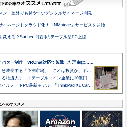
スン、屋外でも見やすいデジタルサイネージ開発
サイネージもクラウド化！「NMstage」サービスを開始
変える？Surface 2採用のテーブル型PC上陸
uberアバター制作 VRChat対応で苦戦した理由は……
プロ野球も対象に、急成長する「予測市場」 これは投資か、ギャンブルか
アマゾン配送を支える物流大手、ステーブルコイン企業に10億円投資のワケ
あこがれの旗艦モバイルノートPC最新モデル=「ThinkPad X1 Carbon Gen 14 Aura Edition」実機レビュー
たへのオススメ