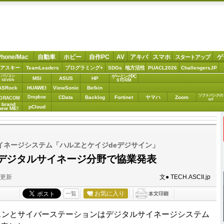
Phone/Mac
自動車
ホビー
自作PC
AV
アキバ
スマホ
ゲ
スタートアップ
アスキー
TeamLeaders
プログラミング+
SDGs
地方活性
PUACL2026
ChallengersJP
パソコン
ゲーミングPC
MSI
ASUS
HP
STORM
SEVEN
ASRock
HUAWEI
ViewSonic
Belkin
ソフトバンクの
Dropbox
CData
Backlog
Fortinet
ヤマハ
Zoom
ORACOM
IoT
brand
pCloud
new ME!
イネージシステム「ハルヱとケイジdeデジサイン」
デジタルサイネージ分野で協業発表
分更新
文● TECH.ASCII.jp
お気に入り
一覧
スンとサイバーステーションはデジタルサイネージシステム