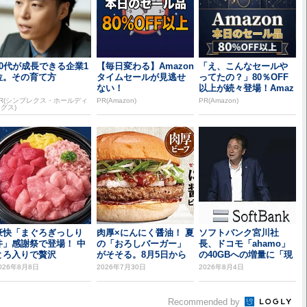
20代が成長できる企業1
【毎日変わる】Amazon
「え、こんなセールや
位。その育て方
タイムセールが見逃せ
ってたの？」80％OFF
ない！
以上が続々登場！Amaz
onの本気が...
R(シンプレクス・ホールディ
PR(Amazon)
PR(Amazon)
グス)
豪快「まぐろぎっしり
肉厚×にんにく醤油！ 夏
ソフトバンク宮川社
丼」感謝祭で登場！ 中
の「おろしバーガー」
長、ドコモ「ahamo」
とろ入りで贅沢
がそそる。8月5日から
の40GBへの増量に「現
時点では追従し...
026年8月8日
2026年7月30日
2026年8月4日
Recommended by