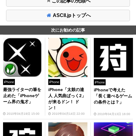
この記事の先頭へ
ASCII.jpトップへ
次にお勧めの記事
iPhone
iPhone
iPhone
最強ライターの筆を
iPhone「太鼓の達
iPhoneで考えた
止めた「iPhoneゲ
人 人気曲ぱっく2」
「長く遊べるゲーム
ーム界の鬼才」
が来るドン！ ド
の条件とは？」
ン！
2010年04月19日 15:00
2010年04月14日 22:00
2010年04月13日 16:00