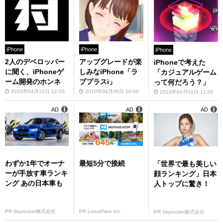
iPhone
iPhone
iPhone
2人のデベロッパー
アップグレードが楽
iPhoneで考えた
に聞く、iPhoneゲ
しみなiPhone「ラ
「カジュアルゲーム
ーム開発のホンネ
ブプラスi」
って何だろう？」
2010年04月12日 12:00
2010年04月06日 16:00
2010年04月01日 11:00
AD
AD
AD
わずか1年でオーナ
最短5分で接続
「世界で最も美しい
ーが手放す車ランキ
顔ランキング」日本
ング あの日本車も
人トップに驚き！
PR Skyrocket株式会社
PR LotusFlare Inc
PR Skyrocket株式会社