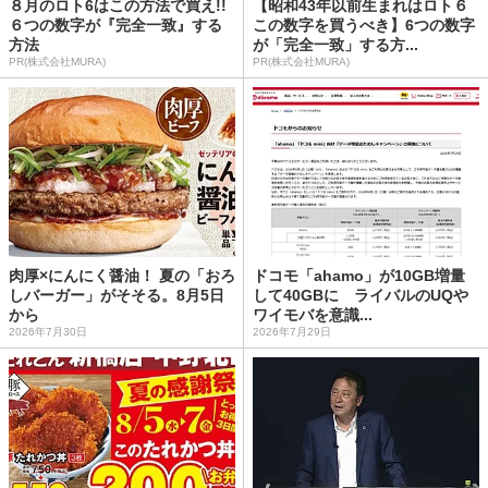
８月のロト6はこの方法で買え!!
【昭和43年以前生まれはロト６
６つの数字が『完全一致』する
この数字を買うべき】6つの数字
方法
が「完全一致」する方...
PR(株式会社MURA)
PR(株式会社MURA)
肉厚×にんにく醤油！ 夏の「おろ
ドコモ「ahamo」が10GB増量
しバーガー」がそそる。8月5日
して40GBに ライバルのUQや
から
ワイモバを意識...
2026年7月30日
2026年7月29日