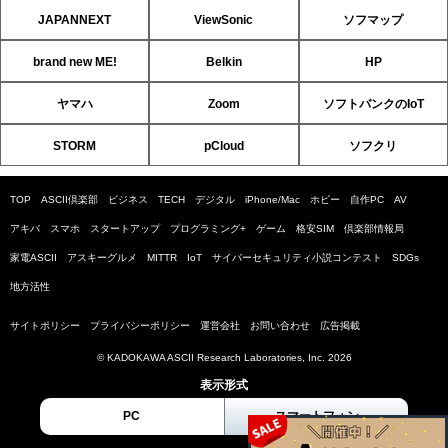
JAPANNEXT
ViewSonic
ソフマップ
brand new ME!
Belkin
HP
ヤマハ
Zoom
ソフトバンクのIoT
STORM
pCloud
ソフクリ
TOP
ASCII倶楽部
ビジネス
TECH
デジタル
iPhone/Mac
ホビー
自作PC
AV
アキバ
スマホ
スタートアップ
プログラミング+
ゲーム
格安SIM
倶楽部情報局
家電ASCII
アスキーグルメ
MITTR
IoT
サイバーセキュリティ小説コンテスト
SDGs
地方活性
サイトポリシー
プライバシーポリシー
運営会社
お問い合わせ
広告掲載
© KADOKAWA ASCII Research Laboratories, Inc. 2026
表示形式
PC
スマートフォン