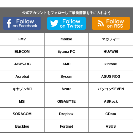
公式アカウントをフォローして最新情報を手に入れよう
FMV
mouse
マカフィー
ELECOM
iiyama PC
HUAWEI
JAWS-UG
AMD
kintone
Acrobat
Sycom
ASUS ROG
キヤノンMJ
Azure
パソコンSEVEN
MSI
GIGABYTE
ASRock
SORACOM
Dropbox
CData
Backlog
Fortinet
ASUS