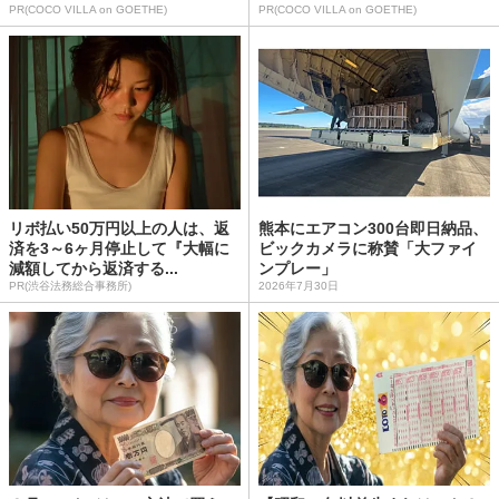
PR(COCO VILLA on GOETHE)
PR(COCO VILLA on GOETHE)
リボ払い50万円以上の人は、返
熊本にエアコン300台即日納品、
済を3～6ヶ月停止して『大幅に
ビックカメラに称賛「大ファイ
減額してから返済する...
ンプレー」
PR(渋谷法務総合事務所)
2026年7月30日