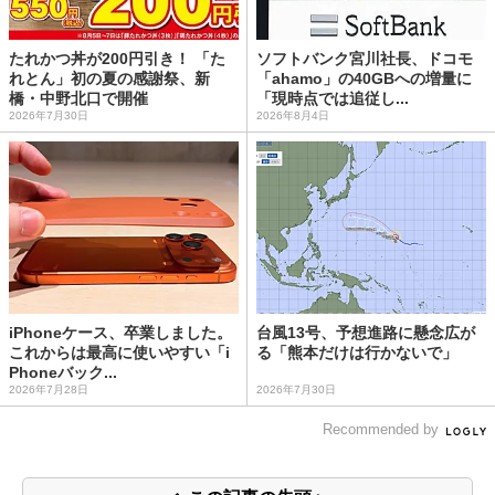
たれかつ丼が200円引き！ 「た
ソフトバンク宮川社長、ドコモ
れとん」初の夏の感謝祭、新
「ahamo」の40GBへの増量に
橋・中野北口で開催
「現時点では追従し...
2026年7月30日
2026年8月4日
iPhoneケース、卒業しました。
台風13号、予想進路に懸念広が
これからは最高に使いやすい「i
る「熊本だけは行かないで」
Phoneバック...
2026年7月28日
2026年7月30日
Recommended by