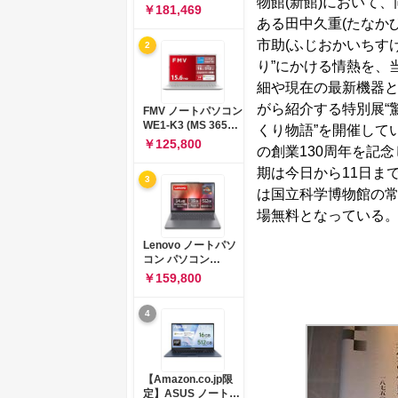
物館(新館)において
コン 15-fd 15.6イン
￥181,469
チ インテル Core 5
ある田中久重(たなか
120U メモリ16GB
市助(ふじおかいちすけ
2
SSD512GB
Windows 11
り”にかける情熱を、
Microsoft Office
細や現在の最新機器
2024搭載 WPS
Office搭載 カメラシ
がら紹介する特別展“驚
FMV ノートパソコン
ャッター 指紋認証 薄
WE1-K3 (MS 365
くり物語”を開催して
型 Copilotキー搭載
Personal/Copilotキ
￥125,800
ナチュラルシルバー
の創業130周年を記
ー搭載/Win 11/15.6
(BJ0M5PA-AAAI)
型/Core
期は今日から11日ま
3
i5/16GB/SSD
は国立科学博物館の
512GB/ホワイト)
FMVWK3E15W_AZ
場無料となっている
Lenovo ノートパソ
コン パソコン
IdeaPad Slim 3 14.0
￥159,800
インチ AMD
Ryzen™ 5 8640HS
4
メモリ16GB
SSD512GB
Microsoft 365 試用
版 Windows11 バッ
テリー駆動12.6時間
【Amazon.co.jp限
重量1.39kg ルナグレ
定】ASUS ノートパ