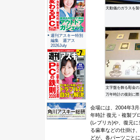
天動儀のガラスを製
週刊アスキー特別
編集 週アス
2026July
文字盤を飾る彫金の
万年時計の復刻に際
会場には、2004年
年時計 復元・複製プ
(レプリカ)や、復元
る歯車などの仕掛け、
どが、各パーツごと