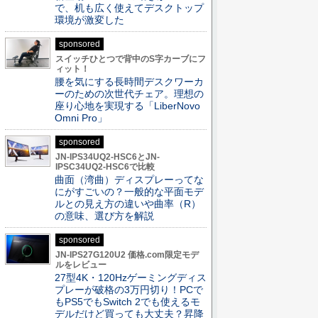
で、机も広く使えてデスクトップ
環境が激変した
sponsored
スイッチひとつで背中のS字カーブにフ
ィット！
腰を気にする長時間デスクワーカ
ーのための次世代チェア。理想の
座り心地を実現する「LiberNovo
Omni Pro」
sponsored
JN-IPS34UQ2-HSC6とJN-
IPSC34UQ2-HSC6で比較
曲面（湾曲）ディスプレーってな
にがすごいの？一般的な平面モデ
ルとの見え方の違いや曲率（R）
の意味、選び方を解説
sponsored
JN-IPS27G120U2 価格.com限定モデ
ルをレビュー
27型4K・120Hzゲーミングディス
プレーが破格の3万円切り！PCで
もPS5でもSwitch 2でも使えるモ
デルだけど買っても大丈夫？昇降