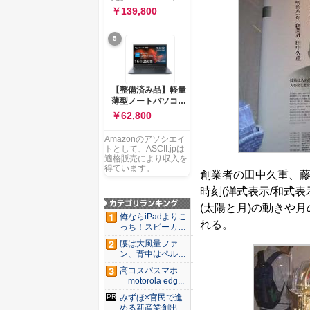
ー 83K9003JJP ノー
ソコン Vivobook 15
￥139,800
トPC
M1502NAQ 15.6イ
ンチ AMD Ryzen 7
5
170 メモリ16GB
SSD 512GB
Microsoft 365
Personal (24か月版)
搭載 Windows 11 重
【整備済み品】軽量
量1.7kg Wi-Fi 6E ク
薄型ノートパソコン
ワイエットブルー
dynabook G83 ■
￥62,800
M1502NAQ-
13.3型
R7165BUWS
FHD(1920x1080) -
Amazonのアソシエイ
高性能第11世代Core
トとして、ASCII.jpは
i5-1135G7 - メモリ
適格販売により収入を
16GB - SSD 256GB
得ています。
創業者の田中久重、
- Webカメラ -
WiFi&Bluetooth -
時刻(洋式表示/和式
USB Type-C - MS
(太陽と月)の動きや
Office 2021 - Win11
俺ならiPadよりこ
搭載
れる。
っち！スピーカー
9個...
腰は大風量ファ
ン、背中はペルチ
ェ冷却。ダ...
高コスパスマホ
「motorola edg...
みずほ×官民で進
める新産業創出