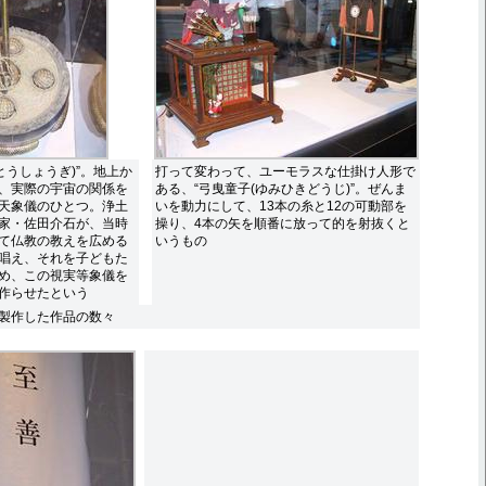
とうしょうぎ)”。地上か
打って変わって、ユーモラスな仕掛け人形で
、実際の宇宙の関係を
ある、“弓曳童子(ゆみひきどうじ)”。ぜんま
天象儀のひとつ。浄土
いを動力にして、13本の糸と12の可動部を
家・佐田介石が、当時
操り、4本の矢を順番に放って的を射抜くと
て仏教の教えを広める
いうもの
唱え、それを子どもた
め、この視実等象儀を
作らせたという
製作した作品の数々