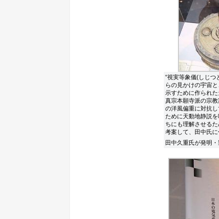
“視実等象儀(しじつ
らの見かけの宇宙と
示すために作られた
真宗本願寺派の宗教
の洋風偏重に対抗し
ために天動地静説を
ちにも理解させるた
考案して、田中氏に
田中久重氏が発明・