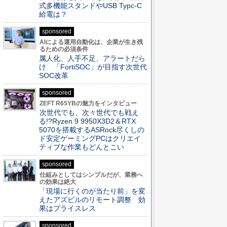
式多機能スタンドやUSB Typc-C
給電は？
sponsored
AIによる運用自動化は、企業が生き残
るための必須条件
属人化、人手不足、アラートだら
け 「FortiSOC」が目指す次世代
SOC改革
sponsored
ZEFT R65YBの魅力をインタビュー
次世代でも、次々世代でも戦え
る!?Ryzen 9 9950X3D2＆RTX
5070を搭載するASRock尽くしの
ド安定ゲーミングPCはクリエイ
ティブな作業もどんとこい
sponsored
仕組みとしてはシンプルだが、業務へ
の効果は絶大
「現場に行くのが当たり前」を変
えたアズビルのリモート調整 効
果はプライスレス
sponsored