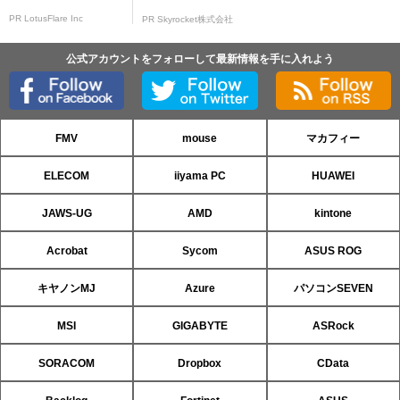
PR LotusFlare Inc
PR Skyrocket株式会社
公式アカウントをフォローして最新情報を手に入れよう
FMV
mouse
マカフィー
ELECOM
iiyama PC
HUAWEI
JAWS-UG
AMD
kintone
Acrobat
Sycom
ASUS ROG
キヤノンMJ
Azure
パソコンSEVEN
MSI
GIGABYTE
ASRock
SORACOM
Dropbox
CData