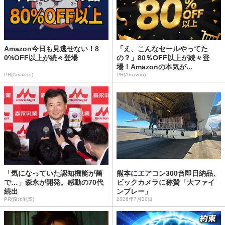
Amazon今日も見逃せない！8
「え、こんなセールやってた
0%OFF以上が続々登場
の？」80％OFF以上が続々登
場！Amazonの本気が...
PR(Amazon)
PR(Amazon)
「気になっていた認知機能が菌
熊本にエアコン300台即日納品、
で…」森永が開発。感動の70代
ビックカメラに称賛「大ファイ
続出
ンプレー」
PR(森永乳業)
2026年7月30日