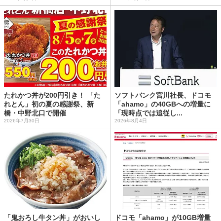
たれかつ丼が200円引き！ 「た
ソフトバンク宮川社長、ドコモ
れとん」初の夏の感謝祭、新
「ahamo」の40GBへの増量に
橋・中野北口で開催
「現時点では追従し...
2026年7月30日
2026年8月4日
「鬼おろし牛タン丼」がおいし
ドコモ「ahamo」が10GB増量