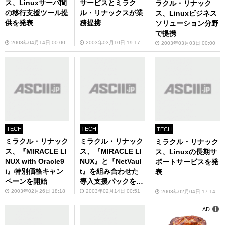
ス、Linuxサーバ間
サービスとミラク
ラクル・リナック
の移行支援ツール提
ル・リナックスが業
ス、Linuxビジネス
供を発表
務提携
ソリューション分野
で提携
2003年04月14日 00:00
2003年03月10日 19:17
2003年03月03日 00:00
TECH
TECH
TECH
ミラクル・リナック
ミラクル・リナック
ミラクル・リナック
ス、『MIRACLE LI
ス、『MIRACLE LI
ス、Linuxの長期サ
NUX with Oracle9
NUX』と『NetVaul
ポートサービスを発
i』特別価格キャン
t』を組み合わせた
表
ペーンを開始
導入支援パックを発
売
2003年02月26日 18:18
2003年02月14日 00:51
2003年02月04日 17:14
AD