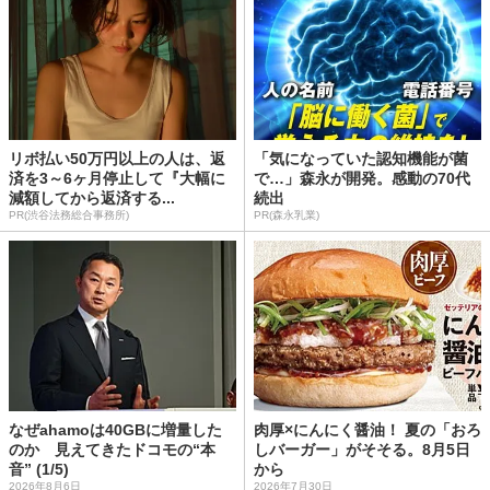
リボ払い50万円以上の人は、返
「気になっていた認知機能が菌
済を3～6ヶ月停止して『大幅に
で…」森永が開発。感動の70代
減額してから返済する...
続出
PR(渋谷法務総合事務所)
PR(森永乳業)
なぜahamoは40GBに増量した
肉厚×にんにく醤油！ 夏の「おろ
のか 見えてきたドコモの“本
しバーガー」がそそる。8月5日
音” (1/5)
から
2026年8月6日
2026年7月30日