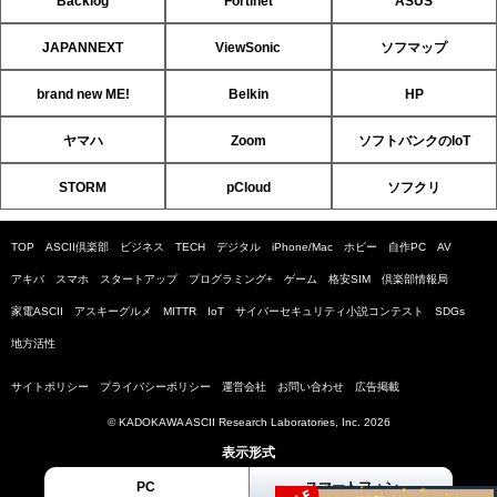
Backlog
Fortinet
ASUS
JAPANNEXT
ViewSonic
ソフマップ
brand new ME!
Belkin
HP
ヤマハ
Zoom
ソフトバンクのIoT
STORM
pCloud
ソフクリ
TOP
ASCII倶楽部
ビジネス
TECH
デジタル
iPhone/Mac
ホビー
自作PC
AV
アキバ
スマホ
スタートアップ
プログラミング+
ゲーム
格安SIM
倶楽部情報局
家電ASCII
アスキーグルメ
MITTR
IoT
サイバーセキュリティ小説コンテスト
SDGs
地方活性
サイトポリシー
プライバシーポリシー
運営会社
お問い合わせ
広告掲載
© KADOKAWA ASCII Research Laboratories, Inc. 2026
表示形式
PC
スマートフォン