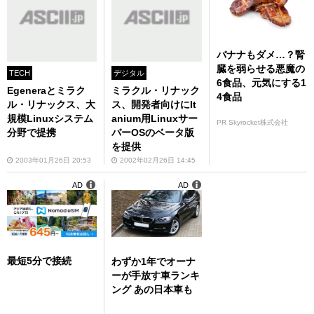
バナナもダメ…？腎
臓を弱らせる悪魔の
TECH
デジタル
6食品、元気にする1
Egeneraとミラク
ミラクル・リナック
4食品
ル・リナックス、大
ス、開発者向けにIt
規模Linuxシステム
anium用Linuxサー
PR Skyrocket株式会社
分野で提携
バーOSのベータ版
を提供
2003年01月26日 20:53
2002年02月26日 14:45
AD
AD
最短5分で接続
わずか1年でオーナ
ーが手放す車ランキ
ング あの日本車も