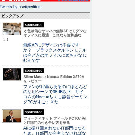
Tweets by asciijpeditors
ピックアップ
sponsored
才色兼備なヤマハの無線APはモダンな
オフィスに最適 これなら違和感な
し！
無線APにデザインは不要です
か？ ブラックスケルトンモデル
は今どきのオフィスにめちゃなじ
むんです
sponsored
Silent Master Noctua Edition X870A
をレビュー
ファンが12基もあるのにほとんど
の活用シーンで35dB以下、サイ
コムのNoctua尽くし静音ゲーミン
グPCがすごすぎた
sponsored
フォーティネット フィールドCTOがAI
とIT部門の付き合い方を語る
AIに振り回されないIT部門になる
ため、IT部門が今考えなければな