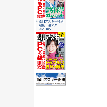
週刊アスキー特別
編集 週アス
2026July