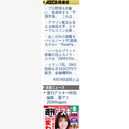
ASCII倶楽部
・プロ野球も対象
に、急成長する「予
測市場」 これは…
・アマゾン配送を支
える物流大手、ステ
ーブルコイン企業…
・あこがれの旗艦モ
バイルノートPC最新
モデル=「ThinkPa…
・ハッセルブラッド
搭載の頂上カメラ・
スマホ「OPPO Fin…
・トランプ氏、SNS
投稿を月1620万円で
販売 金融機関向…
ASCII倶楽部とは
注目ニュース
週刊アスキー特別
編集 週アス
2026August