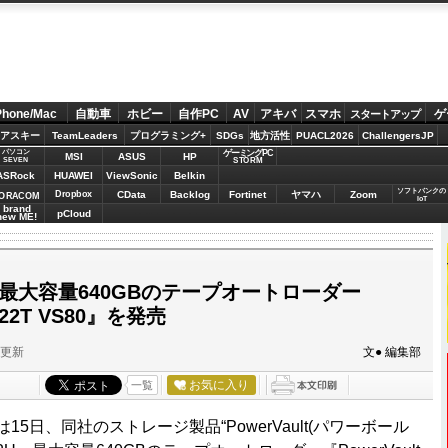
Phone/Mac
自動車
ホビー
自作PC
AV
アキバ
スマホ
ゲ
スタートアップ
アスキー
TeamLeaders
プログラミング+
SDGs
地方活性
PUACL2026
ChallengersJP
パソコン
ゲーミングPC
MSI
ASUS
HP
STORM
SEVEN
ASRock
HUAWEI
ViewSonic
Belkin
ソフトバンクの
Dropbox
CData
Backlog
Fortinet
ヤマハ
Zoom
ORACOM
IoT
brand
pCloud
new ME!
最大容量640GBのテープオートローダー
 122T VS80』を発売
分更新
文● 編集部
お気に入り
一覧
15日、同社のストレージ製品“PowerVault(パワーボール