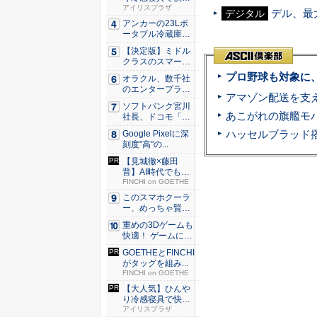
な睡眠を...
アイリスプラザ
デル、最大
デジタル
アンカーの23Lポ
ータブル冷蔵庫が
Ama...
【決定版】ミドル
クラスのスマート
フォンの...
プロ野球も対象に
オラクル、数千社
のエンタープライ
ズ・アプ...
ソフトバンク宮川
社長、ドコモ「ah
amo...
Google Pixelに深
刻度"高"の...
【見城徹×藤田
晋】AI時代でも変
わらない...
FINCHI on GOETHE
このスマホクーラ
ー、めっちゃ賢
い。ただ冷...
重めの3Dゲームも
快適！ ゲームに強
いH...
GOETHEとFINCHI
がタッグを組み...
FINCHI on GOETHE
【大人気】ひんや
り冷感寝具で快適
な睡眠を...
アイリスプラザ