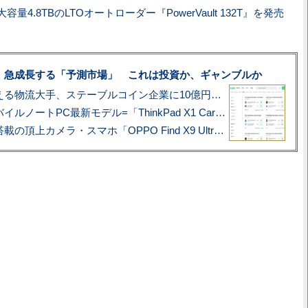
容量4.8TBのLTOオートローダー『PowerVault 132T』を発売
、急成長する「予測市場」 これは投資か、ギャンブルか
アマゾン配送を支える物流大手、ステーブルコイン企業に10億円投資のワケ
あこがれの旗艦モバイルノートPC最新モデル=「ThinkPad X1 Carbon Gen 14 Aura Edition」実機レビュー
ハッセルブラッド搭載の頂上カメラ・スマホ「OPPO Find X9 Ultra」実写レビュー=プロが本気で徹底撮影しました!!