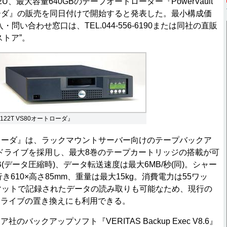
U、最大容量640GBのテープオートローダー『PowerVault
トローダ』の販売を同日付けで開始すると発表した。最小構成価
入・問い合わせ窓口は、TEL.044-556-6190または同社の直販
ストア”。
122T VS80オートローダ』
ートローダ』は、ラックマウントサーバー向けのテープバックア
応ドライブを採用し、最大8巻のテープカートリッジの搭載が可
B(データ圧縮時)、データ転送速度は最大6MB/秒(同)。シャー
き610×高さ85mm、重量は最大15kg。消費電力は55ワッ
ォーマットで記録されたデータの読み取りも可能なため、現行の
ドライブの置き換えにも利用できる。
のバックアップソフト『VERITAS Backup Exec V8.6』