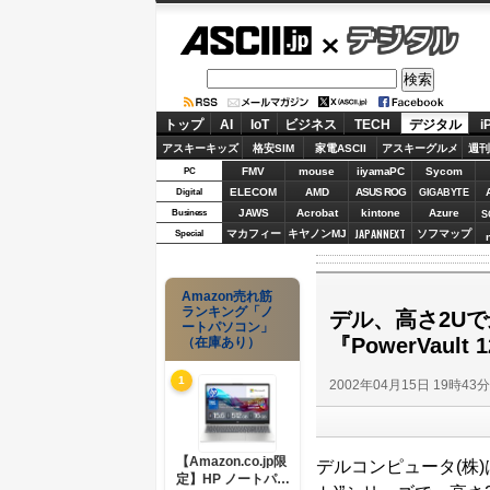
ASCII.jp
デジタル
トップ
AI
IoT
ビジネス
TECH
デジタル
i
アスキーキッズ
格安SIM
家電ASCII
アスキーグルメ
週刊
FMV
mouse
iiyamaPC
Sycom
PC
ELECOM
AMD
ASUS ROG
Digital
GIGABYTE
JAWS
Acrobat
kintone
Azure
Business
S
JAPANNEXT
マカフィー
キヤノンMJ
ソフマップ
Special
Amazon売れ筋
ランキング「ノ
デル、高さ2Uで
ートパソコン」
『PowerVault
（在庫あり）
1
2002年04月15日 19時43
【Amazon.co.jp限
デルコンピュータ(株)は
定】HP ノートパソ