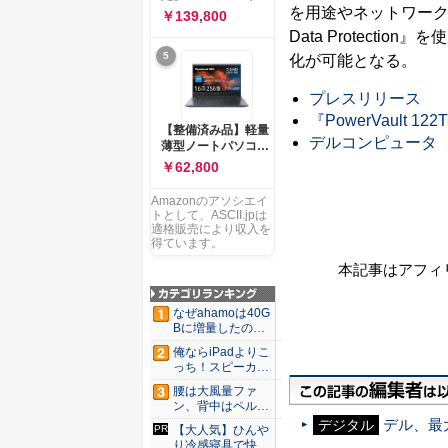
ー 83K9003JJP ノー
を用途やネットワーク規模に
ソコン Vivobook 15
￥139,800
トPC
M1502NAQ 15.6イ
Data Protect
ンチ AMD Ryzen 7
5
化が可能となる。
170 メモリ16GB
SSD 512GB
Microsoft 365
プレスリリース
Personal (24か月版)
『PowerVault 
搭載 Windows 11 重
【整備済み品】軽量
量1.7kg Wi-Fi 6E ク
デルコンピュータ
薄型ノートパソコン
ワイエットブルー
dynabook G83 ■
￥62,800
M1502NAQ-
13.3型
R7165BUWS
FHD(1920x1080) -
Amazonのアソシエイ
高性能第11世代Core
トとして、ASCII.jpは
i5-1135G7 - メモリ
適格販売により収入を
16GB - SSD 256GB
得ています。
- Webカメラ -
本記事はアフィ
WiFi&Bluetooth -
USB Type-C - MS
Office 2021 - Win11
なぜahamoは40G
搭載
Bに増量したの
か ...
俺ならiPadよりこ
っち！スピーカー
9個...
腰は大風量ファ
ン、背中はペルチ
ェ冷却。ダ...
デル、最
デジタル
【大人気】ひんや
り冷感寝具で快適