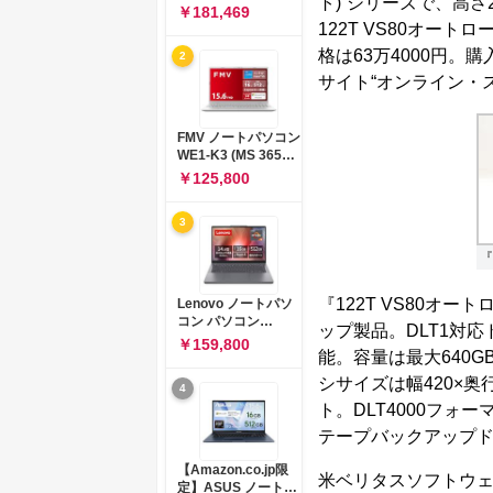
ト)”シリーズで、高さ2
コン 15-fd 15.6イン
￥181,469
チ インテル Core 5
122T VS80オー
120U メモリ16GB
格は63万4000円。購
2
SSD512GB
Windows 11
サイト“オンライン・
Microsoft Office
2024搭載 WPS
Office搭載 カメラシ
FMV ノートパソコン
ャッター 指紋認証 薄
WE1-K3 (MS 365
型 Copilotキー搭載
Personal/Copilotキ
￥125,800
ナチュラルシルバー
ー搭載/Win 11/15.6
(BJ0M5PA-AAAI)
型/Core
3
i5/16GB/SSD
512GB/ホワイト)
『
FMVWK3E15W_AZ
『122T VS80オ
Lenovo ノートパソ
コン パソコン
ップ製品。DLT1対
IdeaPad Slim 3 14.0
￥159,800
能。容量は最大640G
インチ AMD
Ryzen™ 5 8640HS
シサイズは幅420×奥行
4
メモリ16GB
ト。DLT4000フ
SSD512GB
Microsoft 365 試用
テープバックアップ
版 Windows11 バッ
テリー駆動12.6時間
【Amazon.co.jp限
米ベリタスソフトウェア社
重量1.39kg ルナグレ
定】ASUS ノートパ