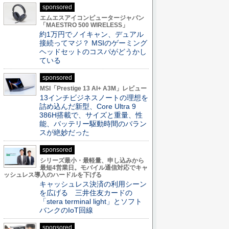
sponsored
エムエスアイコンピュータージャパン
「MAESTRO 500 WIRELESS」
約1万円でノイキャン、デュアル
接続ってマジ？ MSIのゲーミング
ヘッドセットのコスパがどうかし
ている
sponsored
MSI「Prestige 13 AI+ A3M」レビュー
13インチビジネスノートの理想を
詰め込んだ新型、Core Ultra 9
386H搭載で、サイズと重量、性
能、バッテリー駆動時間のバラン
スが絶妙だった
sponsored
シリーズ最小・最軽量、申し込みから
最短4営業日。モバイル通信対応でキャ
ッシュレス導入のハードルを下げる
キャッシュレス決済の利用シーン
を広げる 三井住友カードの
「stera terminal light」とソフト
バンクのIoT回線
sponsored