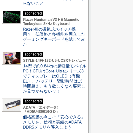
らないこと
sponsored
Razer Huntsman V3 HE Magnetic
Tenkeyless 8kHz Keyboard
Razer初の磁気式スイッチ採
用？ 低価格と多機能を両立した
ゲーミングキーボードを試してみ
た
sponsored
STYLE-14FH132-U5-UCSXをレビュー
14型で約0.84kgの超軽量モバイル
PC！CPUはCore Ultraシリーズ3
でディスプレーはOLED（有機
EL）、バッテリー駆動時間は13
時間超え。もう欲しくなる要素し
か見つからないッ！
sponsored
ADATA（エイデータ）
「AD5U480016G-D」
価格高騰の今こそ「安心できる」
メモリを。信頼と実績のADATA
DDR5メモリを導入しよう