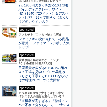
JN-MD-IPST101WHDをレビュー
2万1980円のタッチ対応10.1型モ
バイルディスプレー、ワイド
HD（1540×720ドット）＆アスペ
クト比77：36って聞きなじみない
けど使いやすいの？
sponsored
ファミチキ「ファミマ味」も実食
ファミチキの次に売れている商品
が意外！ ファミマ「レジ横」人気
トップ3
sponsored
茨城県龍ヶ崎市産のゲーミング
PC【MADE IN IBARAKI】
田園風景が広がるSTORMの組み
立て工場を見学！プロの早組み
（しかも丁寧）とBTO PCならで
はの特注PCパーツに大興奮
sponsored
ビジネスIT環境が大きく変わる中で、
情シスさんの悩みも変化している？
「IT機器が高すぎる」「熟練メン
バー不在で分からない」… 情シス