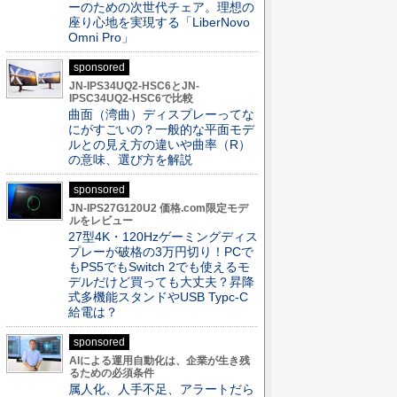
ーのための次世代チェア。理想の
座り心地を実現する「LiberNovo
Omni Pro」
sponsored
JN-IPS34UQ2-HSC6とJN-
IPSC34UQ2-HSC6で比較
曲面（湾曲）ディスプレーってな
にがすごいの？一般的な平面モデ
ルとの見え方の違いや曲率（R）
の意味、選び方を解説
sponsored
JN-IPS27G120U2 価格.com限定モデ
ルをレビュー
27型4K・120Hzゲーミングディス
プレーが破格の3万円切り！PCで
もPS5でもSwitch 2でも使えるモ
デルだけど買っても大丈夫？昇降
式多機能スタンドやUSB Typc-C
給電は？
sponsored
AIによる運用自動化は、企業が生き残
るための必須条件
属人化、人手不足、アラートだら