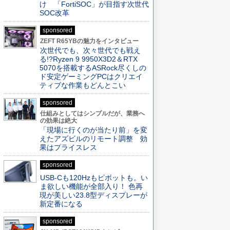
け 「FortiSOC」が目指す次世代
SOC改革
sponsored
ZEFT R65YBの魅力をインタビュー
次世代でも、次々世代でも戦え
る!?Ryzen 9 9950X3D2＆RTX
5070を搭載するASRock尽くしの
ド安定ゲーミングPCはクリエイ
ティブな作業もどんとこい
sponsored
仕組みとしてはシンプルだが、業務へ
の効果は絶大
「現場に行くのが当たり前」を変
えたアズビルのリモート調整 効
果はプライスレス
sponsored
USB-Cも120Hzもピボットも。い
ま欲しい機能が全部入り！ 色再
現が美しい23.8型ディスプレーが
新定番になる
sponsored