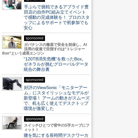
手ぶらで挑戦できるアプライド豊
田店の自作PC組み立てイベント
で感動の完成体験を！ プロのスタ
ッフによるサポートで初参加でも
安心
sponsored
ガバナンスの徹底で安全を担保し、AI
活用の促進で目指すのは“トレジャー
Box”という成長エンジン
“120TB消失危機”を救ったBox。
ゼネラルが挑むグローバルデータ
統合の舞台裏
sponsored
好評のViewSonic「モニターアー
ム」にスタイリッシュなモデルが
新登場！ アームの動きがスムーズ
で、机も広く使えてデスクトップ
環境が激変した
sponsored
スイッチひとつで背中のS字カーブにフ
ィット！
腰を気にする長時間デスクワーカ