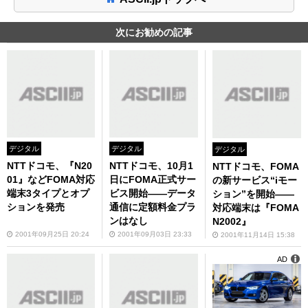
次にお勧めの記事
デジタル
デジタル
デジタル
NTTドコモ、『N20
NTTドコモ、10月1
NTTドコモ、FOMA
01』などFOMA対応
日にFOMA正式サー
の新サービス“iモー
端末3タイプとオプ
ビス開始――データ
ション”を開始――
ションを発売
通信に定額料金プラ
対応端末は『FOMA
ンはなし
N2002』
2001年09月25日 20:24
2001年09月03日 23:33
2001年11月14日 15:38
AD