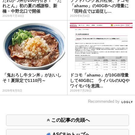
たれかつ丼が200円引き！ 「た
ソフトバンク宮川社長、ドコモ
れとん」初の夏の感謝祭、新
「ahamo」の40GBへの増量に
橋・中野北口で開催
「現時点では追従し...
2026年7月30日
2026年8月4日
「鬼おろし牛タン丼」がおいし
ドコモ「ahamo」が10GB増量
そ！夏限定で1110円～
して40GBに ライバルのUQや
ワイモバを意識...
2026年8月5日
2026年7月29日
Recommended by
この記事の先頭へ
ASCII.jpトップへ