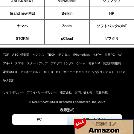
JAPANNEXT
ViewSonic
ソフマップ
brand new ME!
Belkin
HP
ヤマハ
Zoom
ソフトバンクのIoT
STORM
pCloud
ソフクリ
TOP
ASCII倶楽部
ビジネス
TECH
デジタル
iPhone/Mac
ホビー
自作PC
AV
アキバ
スマホ
スタートアップ
プログラミング+
ゲーム
格安SIM
倶楽部情報局
家電ASCII
アスキーグルメ
MITTR
IoT
サイバーセキュリティ小説コンテスト
SDGs
地方活性
サイトポリシー
プライバシーポリシー
運営会社
お問い合わせ
広告掲載
© KADOKAWA ASCII Research Laboratories, Inc. 2026
表示形式
PC
スマートフォン