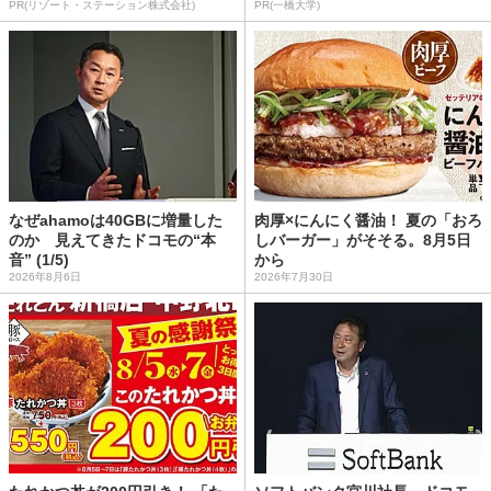
PR(リゾート・ステーション株式会社)
PR(一橋大学)
なぜahamoは40GBに増量した
肉厚×にんにく醤油！ 夏の「おろ
のか 見えてきたドコモの“本
しバーガー」がそそる。8月5日
音” (1/5)
から
2026年8月6日
2026年7月30日