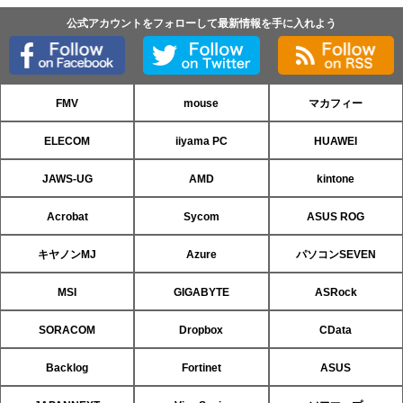
公式アカウントをフォローして最新情報を手に入れよう
FMV
mouse
マカフィー
ELECOM
iiyama PC
HUAWEI
JAWS-UG
AMD
kintone
Acrobat
Sycom
ASUS ROG
キヤノンMJ
Azure
パソコンSEVEN
MSI
GIGABYTE
ASRock
SORACOM
Dropbox
CData
Backlog
Fortinet
ASUS