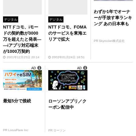
わずか1年でオーナ
ーが手放す車ランキ
デジタル
デジタル
ング あの日本車も
NTTドコモ、iモー
NTTドコモ、FOMA
ドの契約数が3000
のサービスを東海エ
万を超えたと発表―
リアで拡大
PR Skyrocket株式会社
―iアプリ対応端末
が1000万契約
2001年12月25日 20:14
2002年01月24日 18:51
AD
AD
最短5分で接続
ローソンアプリ／ク
ーポン配信中
PR LotusFlare Inc
PR ローソン