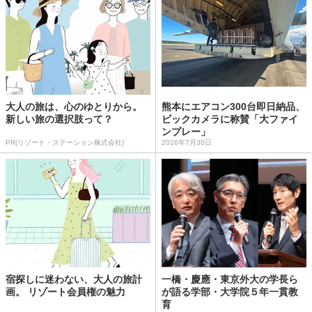
大人の旅は、心のゆとりから。
熊本にエアコン300台即日納品、
新しい旅の選択肢って？
ビックカメラに称賛「大ファイ
ンプレー」
PR(リゾート・ステーション株式会社)
2026年7月30日
宿探しに迷わない、大人の旅計
一橋・慶應・東京外大の学長ら
画。 リゾート会員権の魅力
が語る学部・大学院５年一貫教
育