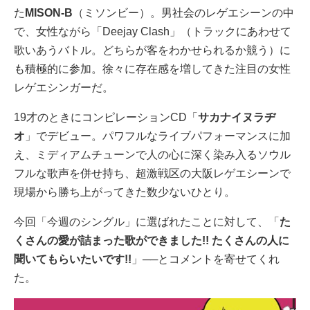
た
MISON-B
（ミソンビー）。男社会のレゲエシーンの中
で、女性ながら「Deejay Clash」（トラックにあわせて
歌いあうバトル。どちらが客をわかせられるか競う）に
も積極的に参加。徐々に存在感を増してきた注目の女性
レゲエシンガーだ。
19才のときにコンピレーションCD「
サカナイヌラヂ
オ
」でデビュー。パワフルなライブパフォーマンスに加
え、ミディアムチューンで人の心に深く染み入るソウル
フルな歌声を併せ持ち、超激戦区の大阪レゲエシーンで
現場から勝ち上がってきた数少ないひとり。
今回「今週のシングル」に選ばれたことに対して、「
た
くさんの愛が詰まった歌ができました!! たくさんの人に
聞いてもらいたいです!!
」──とコメントを寄せてくれ
た。