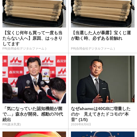
【宝くじ何年も買って一度も当
【当選した人が暴露】宝くじ運
たらない人へ】原因、はっきり
が動く時、必ずある前触れ
してます
PR(合同会社デジタルファーム )
PR(合同会社デジタルファーム )
「気になっていた認知機能が菌
なぜahamoは40GBに増量した
で…」森永が開発。感動の70代
のか 見えてきたドコモの“本
続出
音” (1/5)
PR(森永乳業)
2026年8月6日