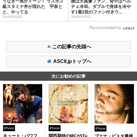
うなぎ一尾がドーン！ ラスボス
腰は大風量ファン、背中はペル
級スタミナ丼が現れた 宇奈と
チェ冷却。ダブルで身体を冷や
と、やってる
す1着2役のファン付きウ...
2026年8月6日
2026年8月5日
Recommended by
この記事の先頭へ
ASCII.jpトップへ
次にお勧めの記事
iPhone
iPhone
iPhone
キュート・パワフ
関西期待のMCがiTu
ブエナ・ビスタ最後