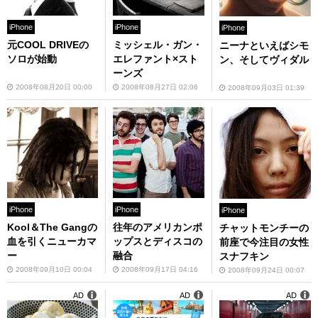
iPhone
iPhone
iPhone
元COOL DRIVEの
ミッシェル・ガン・
ニーナといえばシモ
ソロが始動
エレファント×スト
ン、そしてヴィダル
ーンズ
2008年08月20日 00:00
2008年08月27日 02:06
2008年09月03日 01:39
iPhone
iPhone
iPhone
Kool＆The Gangの
往年のアメリカンポ
チャットモンチーの
血を引くニューカマ
ップスとディスコの
前座で今注目の女性
ー
融合
スナフキン
2008年09月10日 00:04
2008年09月17日 04:16
2008年09月24日 00:07
AD
AD
AD