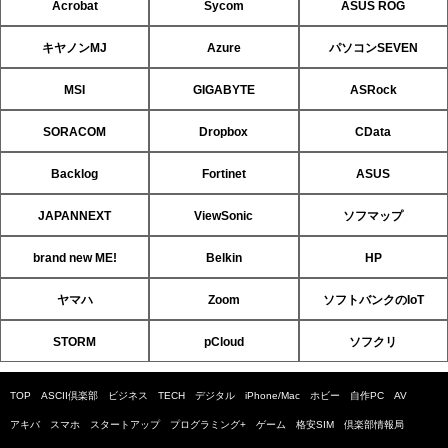
Acrobat
Sycom
ASUS ROG
キヤノンMJ
Azure
パソコンSEVEN
MSI
GIGABYTE
ASRock
SORACOM
Dropbox
CData
Backlog
Fortinet
ASUS
JAPANNEXT
ViewSonic
ソフマップ
brand new ME!
Belkin
HP
ヤマハ
Zoom
ソフトバンクのIoT
STORM
pCloud
ソフクリ
TOP
ASCII倶楽部
ビジネス
TECH
デジタル
iPhone/Mac
ホビー
自作PC
AV
アキバ
スマホ
スタートアップ
プログラミング+
ゲーム
格安SIM
倶楽部情報局