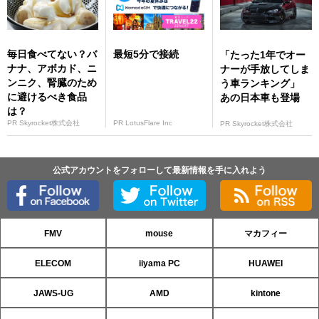
毎日食べてない？バ
最短5分で接続
「たった1年でオー
ナナ、アボカド、ニ
ナーが手放してしま
ンニク、腎臓のため
う車ランキング」
に避けるべき食品
あの日本車も登場
は？
PR Skyrocket株式会社
PR LotusFlare Inc
PR Skyrocket株式会社
公式アカウントをフォローして最新情報を手に入れよう
FMV
mouse
マカフィー
ELECOM
iiyama PC
HUAWEI
JAWS-UG
AMD
kintone