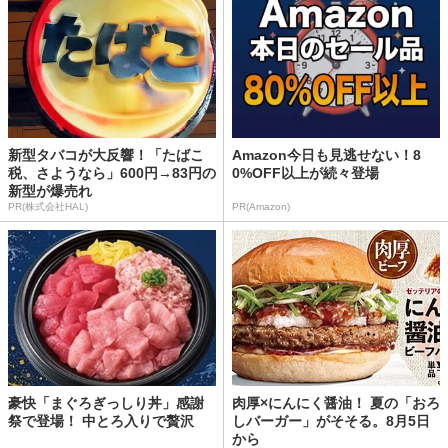
新型タバコが大反響！「たばこ
Amazon今日も見逃せない！8
税、さようなら」600円→83円の
0%OFF以上が続々登場
新型が爆売れ
PR(株式会社HAL)
PR(Amazon)
豪快「まぐろぎっしり丼」感謝
肉厚×にんにく醤油！ 夏の「おろ
祭で登場！ 中とろ入りで贅沢
しバーガー」がそそる。8月5日
から