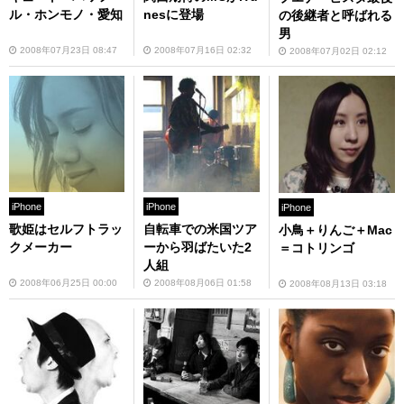
ル・ホンモノ・愛知
nesに登場
の後継者と呼ばれる
男
2008年07月23日 08:47
2008年07月16日 02:32
2008年07月02日 02:12
iPhone
iPhone
iPhone
歌姫はセルフトラッ
自転車での米国ツア
小鳥＋りんご＋Mac
クメーカー
ーから羽ばたいた2
＝コトリンゴ
人組
2008年06月25日 00:00
2008年08月06日 01:58
2008年08月13日 03:18