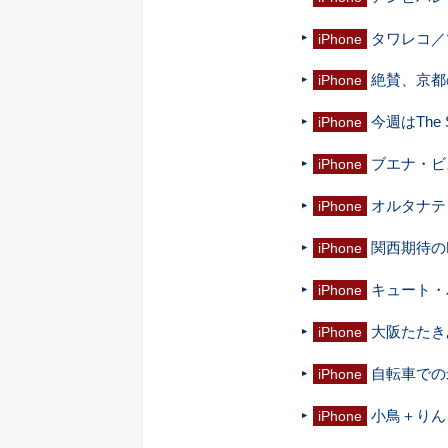
タワレコ／ツ
iPhone
絶賛、京都
iPhone
今週はThe
iPhone
ブエナ・ビ
iPhone
オルタナティ
iPhone
関西期待のM
iPhone
キュート・
iPhone
大阪たたき
iPhone
自転車での
iPhone
小鳥＋りん
iPhone