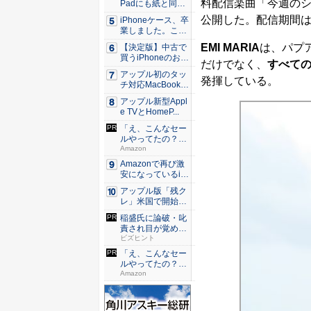
料配信楽曲「今週の
Padにも紙と同じ
滑ら...
公開した。配信期間は
iPhoneケース、卒
業しました。これ
か...
EMI MARIA
は、パプ
【決定版】中古で
買うiPhoneのおす
だけでなく、
すべて
す...
アップル初のタッ
発揮している。
チ対応MacBook、
早...
アップル新型Appl
e TVとHomeP...
「え、こんなセー
ルやってたの？」
80％O...
Amazon
Amazonで再び激
安になっているiP
h...
アップル版「残ク
レ」米国で開始 i
Pho...
稲盛氏に論破・叱
責され目が覚め
た。経営者...
ビズヒント
「え、こんなセー
ルやってたの？」
80％O...
Amazon