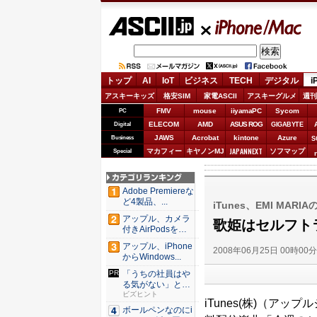
ASCII.jp
iPhone/Mac
トップ
AI
IoT
ビジネス
TECH
デジタル
i
アスキーキッズ
格安SIM
家電ASCII
アスキーグルメ
週刊
FMV
mouse
iiyamaPC
Sycom
PC
ELECOM
AMD
ASUS ROG
Digital
GIGABYTE
JAWS
Acrobat
kintone
Azure
Business
S
JAPANNEXT
マカフィー
キヤノンMJ
ソフマップ
Special
Adobe Premiereな
ど4製品、...
iTunes、EMI MARIA
アップル、カメラ
歌姫はセルフト
付きAirPodsを年
内...
アップル、iPhone
2008年06月25日 00時00
からWindows...
「うちの社員はや
る気がない」と嘆
くリーダ...
ビズヒント
iTunes(株)（ア
ボールペンなのにi