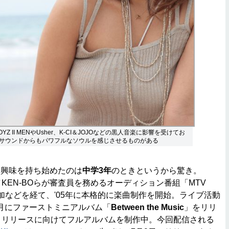
BOYZ II MENやUsher、K-CI＆JOJOなどの黒人音楽に影響を受けてお
サウンドからもパワフルなソウルを感じさせるものがある
に興味を持ち始めたのは
中学3年
のときというから驚き。
／KEN-BOらが審査員を務めるオーディション番組「MTV
参加などを経て、'05年に本格的に楽曲制作を開始。ライブ活動
10月にファーストミニアルバム「
Between the Music
」をリリ
月リリースに向けてフルアルバムを制作中。今回配信される