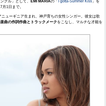
シングル」として、
EMI MARIA
の「
I gotta-Summer Kiss
」を
7月1日まで。
アニューギニア生まれ、神戸育ちの女性シンガー。彼女は歌
の楽曲の作詞作曲とトラックメーク
をこなし、マルチな才能を