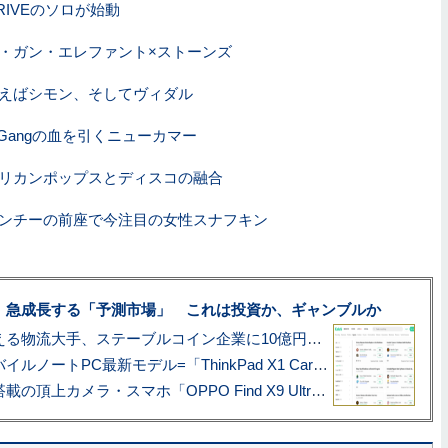
DRIVEのソロが始動
・ガン・エレファント×ストーンズ
えばシモン、そしてヴィダル
he Gangの血を引くニューカマー
リカンポップスとディスコの融合
ンチーの前座で今注目の女性スナフキン
、急成長する「予測市場」 これは投資か、ギャンブルか
アマゾン配送を支える物流大手、ステーブルコイン企業に10億円投資のワケ
あこがれの旗艦モバイルノートPC最新モデル=「ThinkPad X1 Carbon Gen 14 Aura Edition」実機レビュー
ハッセルブラッド搭載の頂上カメラ・スマホ「OPPO Find X9 Ultra」実写レビュー=プロが本気で徹底撮影しました!!