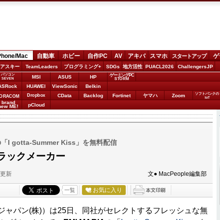
Phone/Mac
自動車
ホビー
自作PC
AV
アキバ
スマホ
ゲ
スタートアップ
アスキー
TeamLeaders
プログラミング+
SDGs
地方活性
PUACL2026
ChallengersJP
パソコン
ゲーミングPC
MSI
ASUS
HP
STORM
SEVEN
ASRock
HUAWEI
ViewSonic
Belkin
ソフトバンクの
Dropbox
CData
Backlog
Fortinet
ヤマハ
Zoom
ORACOM
IoT
brand
pCloud
new ME!
の「I gotta-Summer Kiss」を無料配信
ラックメーカー
分更新
文● MacPeople編集部
お気に入り
一覧
ップルジャパン(株)）は25日、同社がセレクトするフレッシュな無