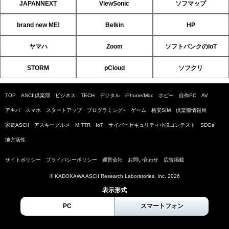
JAPANNEXT
ViewSonic
ソフマップ
brand new ME!
Belkin
HP
ヤマハ
Zoom
ソフトバンクのIoT
STORM
pCloud
ソフクリ
TOP
ASCII倶楽部
ビジネス
TECH
デジタル
iPhone/Mac
ホビー
自作PC
AV
アキバ
スマホ
スタートアップ
プログラミング+
ゲーム
格安SIM
倶楽部情報局
家電ASCII
アスキーグルメ
MITTR
IoT
サイバーセキュリティ小説コンテスト
SDGs
地方活性
サイトポリシー
プライバシーポリシー
運営会社
お問い合わせ
広告掲載
© KADOKAWA ASCII Research Laboratories, Inc. 2026
表示形式
PC
スマートフォン