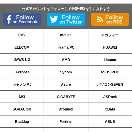
公式アカウントをフォローして最新情報を手に入れよう
FMV
mouse
マカフィー
ELECOM
iiyama PC
HUAWEI
JAWS-UG
AMD
kintone
Acrobat
Sycom
ASUS ROG
キヤノンMJ
Azure
パソコンSEVEN
MSI
GIGABYTE
ASRock
SORACOM
Dropbox
CData
Backlog
Fortinet
ASUS