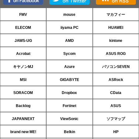
FMV
mouse
マカフィー
ELECOM
iiyama PC
HUAWEI
JAWS-UG
AMD
kintone
Acrobat
Sycom
ASUS ROG
キヤノンMJ
Azure
パソコンSEVEN
MSI
GIGABYTE
ASRock
SORACOM
Dropbox
CData
Backlog
Fortinet
ASUS
JAPANNEXT
ViewSonic
ソフマップ
brand new ME!
Belkin
HP