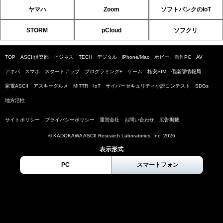
ヤマハ
Zoom
ソフトバンクのIoT
STORM
pCloud
ソフクリ
TOP
ASCII倶楽部
ビジネス
TECH
デジタル
iPhone/Mac
ホビー
自作PC
AV
アキバ
スマホ
スタートアップ
プログラミング+
ゲーム
格安SIM
倶楽部情報局
家電ASCII
アスキーグルメ
MITTR
IoT
サイバーセキュリティ小説コンテスト
SDGs
地方活性
サイトポリシー
プライバシーポリシー
運営会社
お問い合わせ
広告掲載
© KADOKAWA ASCII Research Laboratories, Inc. 2026
表示形式
PC
スマートフォン