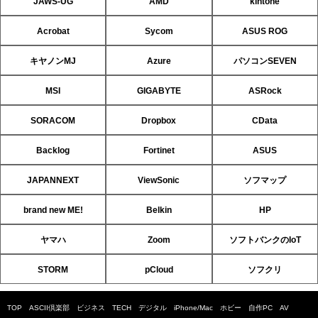
JAWS-UG
AMD
kintone
Acrobat
Sycom
ASUS ROG
キヤノンMJ
Azure
パソコンSEVEN
MSI
GIGABYTE
ASRock
SORACOM
Dropbox
CData
Backlog
Fortinet
ASUS
JAPANNEXT
ViewSonic
ソフマップ
brand new ME!
Belkin
HP
ヤマハ
Zoom
ソフトバンクのIoT
STORM
pCloud
ソフクリ
TOP
ASCII倶楽部
ビジネス
TECH
デジタル
iPhone/Mac
ホビー
自作PC
AV