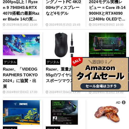
200fps以上！Ryze
ングノートPC 4K/2
2024モデル実機レ
n 9 7940HS＆RTX
00Hzディスプレー
ビュー = Core i9-14
4070搭載の最新Raz
など4モデル
900HXとRTX4090
er Blade 14の実力
に240Hz OLEDで最
に迫る
強だった!
2023年08月18日 13:00
2024年05月15日 15:45
2024年02月05日 10:00
デジタル
デジタル
デジタル
Razer、「VIDEOG
Razer、重量およそ
Razer、キーボード
RAPHERS TOKYO
55gのワイヤレスe
やマウスなど約50製
2024」に協賛・出
スポーツマウス
品が対象のセールを
展
実施
2024年07月03日 17:00
2024年07月04日 13:30
2024年07月10日 14:00
AD