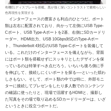
有機ELディスプレーを搭載。黒が強く深いコントラストで素晴らしい
色再現性を実現する
インターフェースの豊富さも利点のひとつだ。ポート
類は左右に配置されており、向かって左側にUSB Type-
Cポート、USB Type-Aポートを2基、右側にSDカードリ
ーダー、HDMI出力、USB 10Gbps対応のType-Aポー
ト、Thunderbolt 4対応のUSB Type-Cポートを装備して
いる。これだけのインターフェースを備えながら、背面
にはポート類を搭載せずにスッキリとしたデザインを保
っているのは特筆すべき点だろう。いちいち後ろ側に手
を伸ばして、接続しにくいポートを探る──といった煩わ
しさもない。そして、ポート類の中では特に、外部モニ
ターに接続してプレゼンをしたり多人数でのコンテンツ
の確認に使ったりと、現場で活躍するHDMIと、撮影し
た写真をその場で取り込めるSDカードリーダーは、いざ
というときに役立つポートだ。