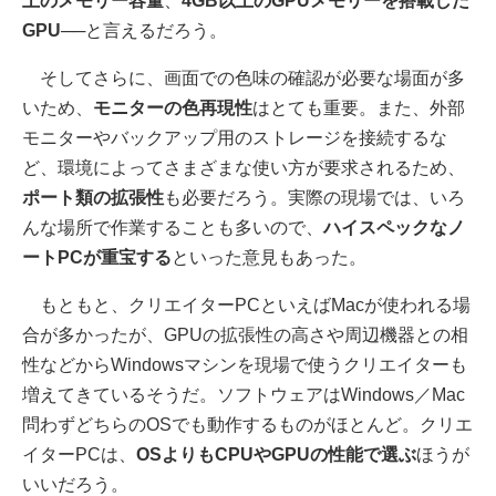
上のメモリー容量
、
4GB以上のGPUメモリーを搭載した
GPU
──と言えるだろう。
そしてさらに、画面での色味の確認が必要な場面が多
いため、
モニターの色再現性
はとても重要。また、外部
モニターやバックアップ用のストレージを接続するな
ど、環境によってさまざまな使い方が要求されるため、
ポート類の拡張性
も必要だろう。実際の現場では、いろ
んな場所で作業することも多いので、
ハイスペックなノ
ートPCが重宝する
といった意見もあった。
もともと、クリエイターPCといえばMacが使われる場
合が多かったが、GPUの拡張性の高さや周辺機器との相
性などからWindowsマシンを現場で使うクリエイターも
増えてきているそうだ。ソフトウェアはWindows／Mac
問わずどちらのOSでも動作するものがほとんど。クリエ
イターPCは、
OSよりもCPUやGPUの性能で選ぶ
ほうが
いいだろう。