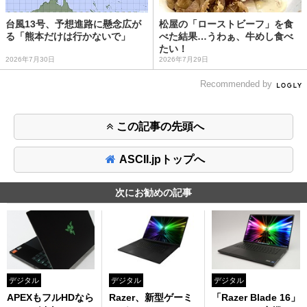
台風13号、予想進路に懸念広が
松屋の「ローストビーフ」を食
る「熊本だけは行かないで」
べた結果…うわぁ、牛めし食べ
たい！
2026年7月30日
2026年7月29日
Recommended by
この記事の先頭へ
ASCII.jpトップへ
次にお勧めの記事
デジタル
デジタル
デジタル
APEXもフルHDなら
Razer、新型ゲーミ
「Razer Blade 16」