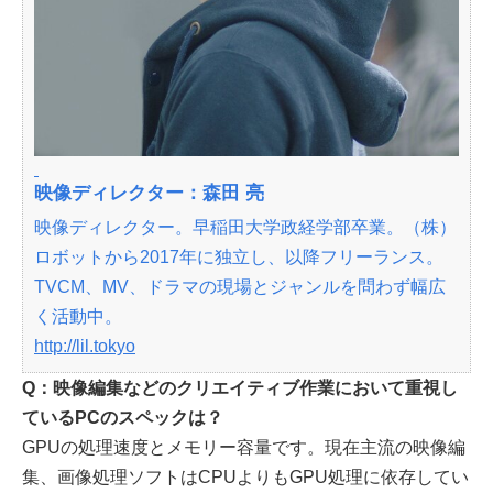
映像ディレクター：森田 亮
映像ディレクター。早稲田大学政経学部卒業。（株）
ロボットから2017年に独立し、以降フリーランス。
TVCM、MV、ドラマの現場とジャンルを問わず幅広
く活動中。
http://lil.tokyo
Q：映像編集などのクリエイティブ作業において重視し
ているPCのスペックは？
GPUの処理速度とメモリー容量です。現在主流の映像編
集、画像処理ソフトはCPUよりもGPU処理に依存してい