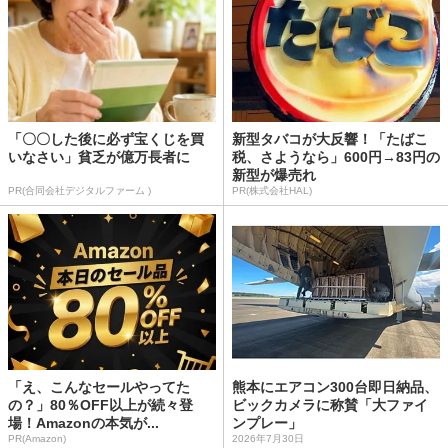
「〇〇した後に必ず宝くじを買
新型タバコが大反響！「たばこ
いなさい」貧乏が億万長者に
税、さようなら」600円→83円の
新型が爆売れ
PR(合同会社デジタルファーム )
PR(株式会社HAL)
「え、こんなセールやってた
熊本にエアコン300台即日納品、
の？」80％OFF以上が続々登
ビックカメラに称賛「大ファイ
場！Amazonの本気が...
ンプレー」
PR(Amazon)
2026年7月30日