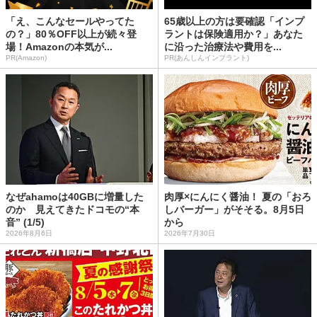
「え、こんなセールやってた
65歳以上の方は要確認「インプ
の？」80％OFF以上が続々登
ラントは保険適用か？」あなた
場！Amazonの本気が...
に沿った治療法や費用を...
PR(Amazon)
PR(あんしんインプラント)
なぜahamoは40GBに増量した
肉厚×にんにく醤油！ 夏の「おろ
のか 見えてきたドコモの“本
しバーガー」がそそる。8月5日
音” (1/5)
から
2026年8月6日
2026年7月30日