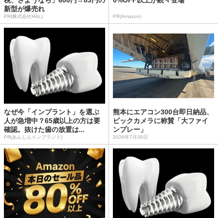
税、さようなら」600円→83円の
0%OFF以上が続々登場
新型が爆売れ
PR(株式会社HAL)
PR(Amazon)
なぜ今「インプラント」を選ぶ
熊本にエアコン300台即日納品、
人が急増中？65歳以上の方は要
ビックカメラに称賛「大ファイ
確認。抜けた歯の放置は...
ンプレー」
PR(あんしんインプラント)
2026年7月30日