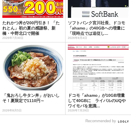
たれかつ丼が200円引き！ 「た
ソフトバンク宮川社長、ドコモ
れとん」初の夏の感謝祭、新
「ahamo」の40GBへの増量に
橋・中野北口で開催
「現時点では追従し...
2026年7月30日
2026年8月4日
「鬼おろし牛タン丼」がおいし
ドコモ「ahamo」が10GB増量
そ！夏限定で1110円～
して40GBに ライバルのUQや
ワイモバを意識...
2026年8月5日
2026年7月29日
Recommended by