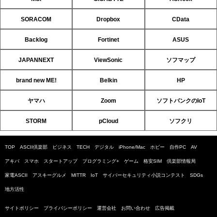
SORACOM
Dropbox
CData
Backlog
Fortinet
ASUS
JAPANNEXT
ViewSonic
ソフマップ
brand new ME!
Belkin
HP
ヤマハ
Zoom
ソフトバンクのIoT
STORM
pCloud
ソフクリ
TOP
ASCII倶楽部
ビジネス
TECH
デジタル
iPhone/Mac
ホビー
自作PC
AV
アキバ
スマホ
スタートアップ
プログラミング+
ゲーム
格安SIM
倶楽部情報局
家電ASCII
アスキーグルメ
MITTR
IoT
サイバーセキュリティ小説コンテスト
SDGs
地方活性
サイトポリシー
プライバシーポリシー
運営会社
お問い合わせ
広告掲載