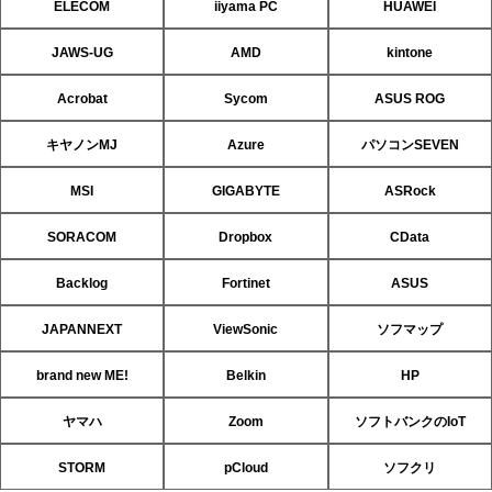
ELECOM
iiyama PC
HUAWEI
JAWS-UG
AMD
kintone
Acrobat
Sycom
ASUS ROG
キヤノンMJ
Azure
パソコンSEVEN
MSI
GIGABYTE
ASRock
SORACOM
Dropbox
CData
Backlog
Fortinet
ASUS
JAPANNEXT
ViewSonic
ソフマップ
brand new ME!
Belkin
HP
ヤマハ
Zoom
ソフトバンクのIoT
STORM
pCloud
ソフクリ