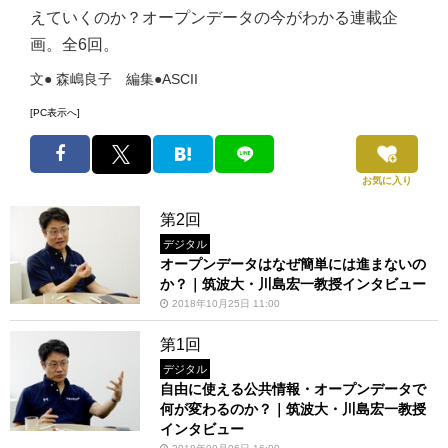
えていくのか？オープンデータの今がわかる連載企
画。全6回。
文● 森嶋良子 編集●ASCII
[PC表示へ]
お気に入り
第2回
デジタル
オープンデータはなぜ簡単には進まないの
か？｜筑波大・川島宏一教授インタビュー
2018年10月25日 11:00
第1回
デジタル
自由に使える公共情報・オープンデータで
何が変わるのか？｜筑波大・川島宏一教授
インタビュー