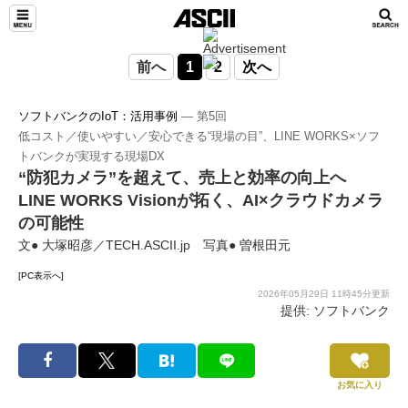
前へ
1
2
次へ
ソフトバンクのIoT：活用事例
― 第5回
低コスト／使いやすい／安心できる“現場の目”、LINE WORKS×ソフ
トバンクが実現する現場DX
“防犯カメラ”を超えて、売上と効率の向上へ
LINE WORKS Visionが拓く、AI×クラウドカメラ
の可能性
文● 大塚昭彦／TECH.ASCII.jp 写真● 曽根田元
[PC表示へ]
2026年05月29日 11時45分更新
提供: ソフトバンク
お気に入り