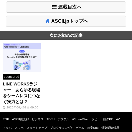
連載目次へ
ASCII.jpトップへ
次にお勧めの記事
sponsored
LINE WORKSラジ
ャー あらゆる現場
をシームレスにつな
ぐ実力とは？
2025年06月03日 09:00
TOP
ASCII倶楽部
ビジネス
TECH
デジタル
iPhone/Mac
ホビー
自作PC
AV
アキバ
スマホ
スタートアップ
プログラミング+
ゲーム
格安SIM
倶楽部情報局