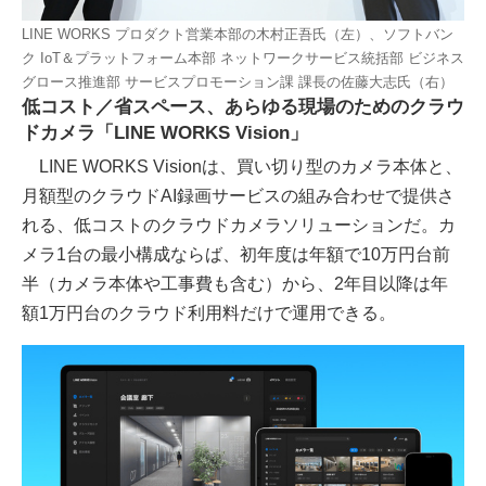
LINE WORKS プロダクト営業本部の木村正吾氏（左）、ソフトバン
ク IoT＆プラットフォーム本部 ネットワークサービス統括部 ビジネス
グロース推進部 サービスプロモーション課 課長の佐藤大志氏（右）
低コスト／省スペース、あらゆる現場のためのクラウ
ドカメラ「LINE WORKS Vision」
LINE WORKS Visionは、買い切り型のカメラ本体と、
月額型のクラウドAI録画サービスの組み合わせで提供さ
れる、低コストのクラウドカメラソリューションだ。カ
メラ1台の最小構成ならば、初年度は年額で10万円台前
半（カメラ本体や工事費も含む）から、2年目以降は年
額1万円台のクラウド利用料だけで運用できる。