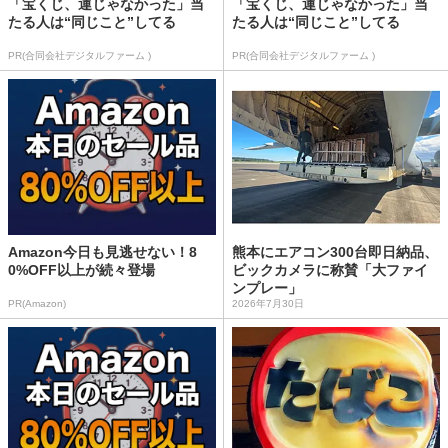
「宝くじ、運じゃなかった」当
「宝くじ、運じゃなかった」当
たる人は“同じこと”してる
たる人は“同じこと”してる
PR(合同会社デジタルファーム )
PR(合同会社デジタルファーム )
Amazon今日も見逃せない！8
熊本にエアコン300台即日納品、
0%OFF以上が続々登場
ビックカメラに称賛「大ファイ
ンプレー」
PR(Amazon)
2026年7月30日