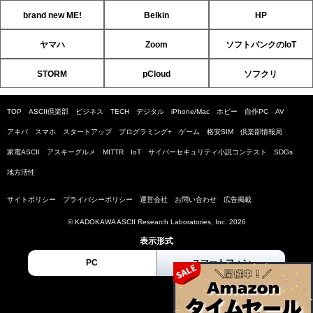
brand new ME!
Belkin
HP
ヤマハ
Zoom
ソフトバンクのIoT
STORM
pCloud
ソフクリ
TOP
ASCII倶楽部
ビジネス
TECH
デジタル
iPhone/Mac
ホビー
自作PC
AV
アキバ
スマホ
スタートアップ
プログラミング+
ゲーム
格安SIM
倶楽部情報局
家電ASCII
アスキーグルメ
MITTR
IoT
サイバーセキュリティ小説コンテスト
SDGs
地方活性
サイトポリシー
プライバシーポリシー
運営会社
お問い合わせ
広告掲載
© KADOKAWA ASCII Research Laboratories, Inc. 2026
表示形式
PC
スマートフォン