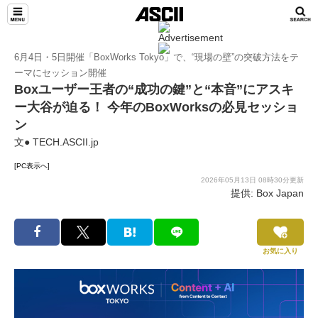
TeamLeaders
6月4日・5日開催「BoxWorks Tokyo」で、“現場の壁”の突破方法をテ
ーマにセッション開催
Boxユーザー王者の“成功の鍵”と“本音”にアスキ
ー大谷が迫る！ 今年のBoxWorksの必見セッショ
ン
文● TECH.ASCII.jp
[PC表示へ]
2026年05月13日 08時30分更新
提供: Box Japan
お気に入り