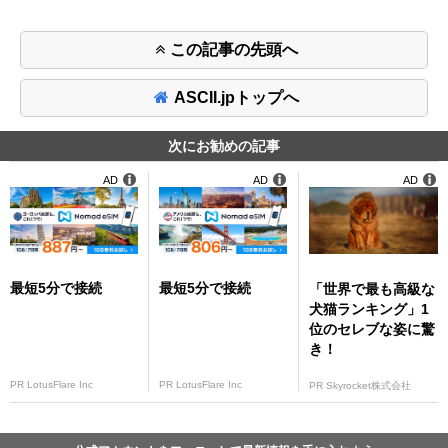
この記事の先頭へ
ASCII.jpトップへ
次にお勧めの記事
AD
AD
AD
最短5分で接続
最短5分で接続
「世界で最も高級な
犬猫ランキング」1
位のセレブな姿に驚
き！
PR LotusFlare Inc
PR LotusFlare Inc
PR Skyrocket株式会社