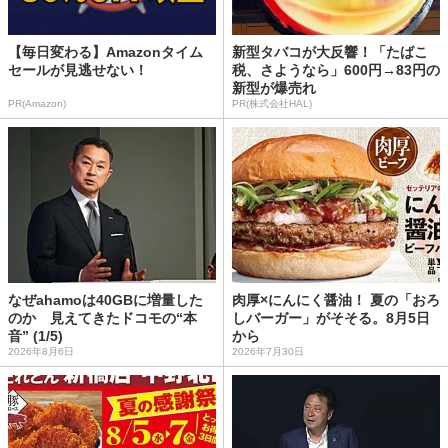
【毎日変わる】Amazonタイム
新型タバコが大反響！「たばこ
セールが見逃せない！
税、さようなら」600円→83円の
新型が爆売れ
PR(Amazon)
PR(株式会社HAL)
なぜahamoは40GBに増量した
肉厚×にんにく醤油！ 夏の「おろ
のか 見えてきたドコモの“本
しバーガー」がそそる。8月5日
音” (1/5)
から
2026年8月6日
2026年7月30日