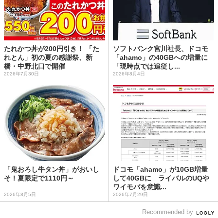
たれかつ丼が200円引き！ 「た
ソフトバンク宮川社長、ドコモ
れとん」初の夏の感謝祭、新
「ahamo」の40GBへの増量に
橋・中野北口で開催
「現時点では追従し...
2026年7月30日
2026年8月4日
「鬼おろし牛タン丼」がおいし
ドコモ「ahamo」が10GB増量
そ！夏限定で1110円～
して40GBに ライバルのUQや
ワイモバを意識...
2026年8月5日
2026年7月29日
Recommended by