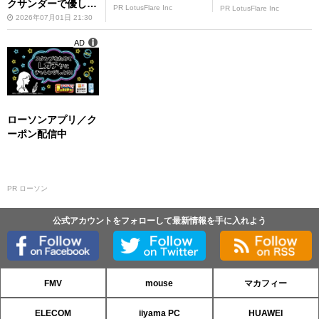
クサンダーで優しく
PR LotusFlare Inc
PR LotusFlare Inc
ほぐす
2026年07月01日 21:30
AD
ローソンアプリ／ク
ーポン配信中
PR ローソン
公式アカウントをフォローして最新情報を手に入れよう
FMV
mouse
マカフィー
ELECOM
iiyama PC
HUAWEI