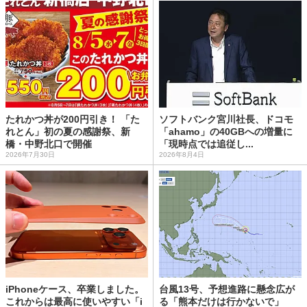
たれかつ丼が200円引き！ 「た
ソフトバンク宮川社長、ドコモ
れとん」初の夏の感謝祭、新
「ahamo」の40GBへの増量に
橋・中野北口で開催
「現時点では追従し...
2026年7月30日
2026年8月4日
iPhoneケース、卒業しました。
台風13号、予想進路に懸念広が
これからは最高に使いやすい「i
る「熊本だけは行かないで」