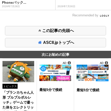
Phoneバック...
2026年7月28日
2026年7月30日
Recommended by
この記事の先頭へ
ASCII.jpトップへ
次にお勧めの記事
AD
AD
トピックス
最短5分で接続
最短5分で接続
「ブランカちゃん人
形 ブルブルボルレ
ッチ」ゲームで凝っ
た体をエレクトリッ