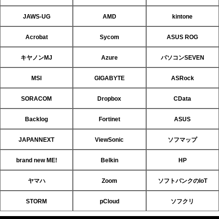
JAWS-UG
AMD
kintone
Acrobat
Sycom
ASUS ROG
キヤノンMJ
Azure
パソコンSEVEN
MSI
GIGABYTE
ASRock
SORACOM
Dropbox
CData
Backlog
Fortinet
ASUS
JAPANNEXT
ViewSonic
ソフマップ
brand new ME!
Belkin
HP
ヤマハ
Zoom
ソフトバンクのIoT
STORM
pCloud
ソフクリ