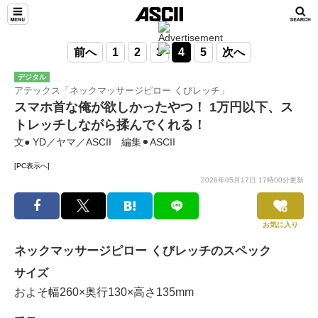
前へ
1
2
3
4
5
次へ
デジタル
アテックス「ネックマッサージピロー くびレッチ」
スマホ首な俺が欲しかったやつ！ 1万円以下、ス
トレッチしながら揉んでくれる！
文● YD／ヤマ／ASCII 編集⚫︎ASCII
[PC表示へ]
2026年05月17日 17時00分更新
お気に入り
ネックマッサージピロー くびレッチのスペック
サイズ
およそ幅260×奥行130×高さ135mm