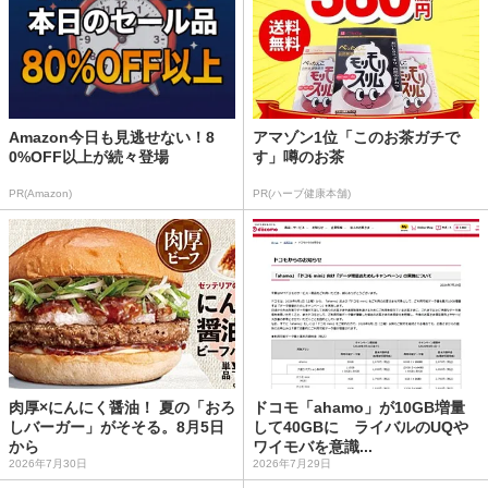
Amazon今日も見逃せない！8
アマゾン1位「このお茶ガチで
0%OFF以上が続々登場
す」噂のお茶
PR(Amazon)
PR(ハーブ健康本舗)
肉厚×にんにく醤油！ 夏の「おろ
ドコモ「ahamo」が10GB増量
しバーガー」がそそる。8月5日
して40GBに ライバルのUQや
から
ワイモバを意識...
2026年7月30日
2026年7月29日