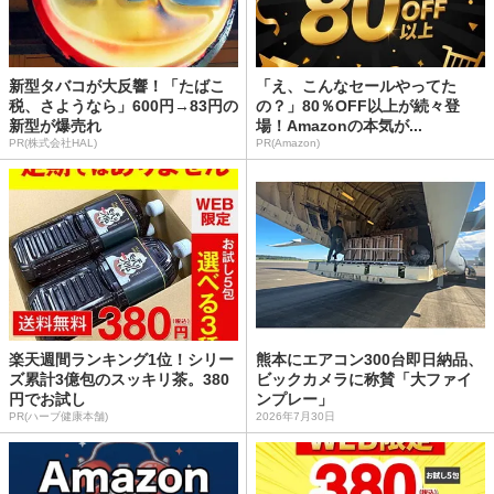
新型タバコが大反響！「たばこ
「え、こんなセールやってた
税、さようなら」600円→83円の
の？」80％OFF以上が続々登
新型が爆売れ
場！Amazonの本気が...
PR(株式会社HAL)
PR(Amazon)
楽天週間ランキング1位！シリー
熊本にエアコン300台即日納品、
ズ累計3億包のスッキリ茶。380
ビックカメラに称賛「大ファイ
円でお試し
ンプレー」
PR(ハーブ健康本舗)
2026年7月30日