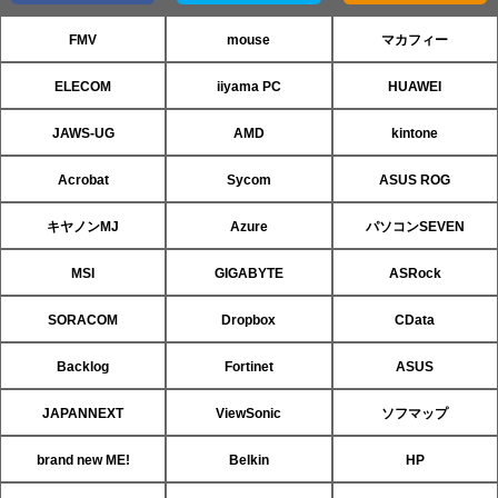
FMV
mouse
マカフィー
ELECOM
iiyama PC
HUAWEI
JAWS-UG
AMD
kintone
Acrobat
Sycom
ASUS ROG
キヤノンMJ
Azure
パソコンSEVEN
MSI
GIGABYTE
ASRock
SORACOM
Dropbox
CData
Backlog
Fortinet
ASUS
JAPANNEXT
ViewSonic
ソフマップ
brand new ME!
Belkin
HP