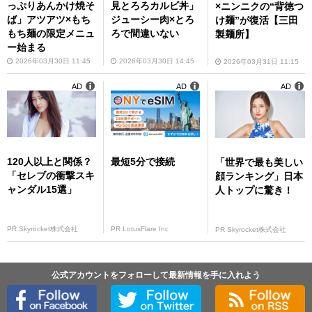
っぷりあんかけ焼そ
見とろろカルビ丼」
×ニンニクの“背徳つ
ば」アツアツ×もち
ジューシー肉×とろ
け麺”が復活【三田
もち麺の限定メニュ
ろで間違いない
製麺所】
ー始まる
2026年03月30日 11:45
2026年03月30日 14:45
2026年03月31日 11:15
AD
AD
AD
120人以上と関係？
最短5分で接続
「世界で最も美しい
「セレブの衝撃スキ
顔ランキング」日本
ャンダル15選」
人トップに驚き！
PR Skyrocket株式会社
PR LotusFlare Inc
PR Skyrocket株式会社
公式アカウントをフォローして最新情報を手に入れよう