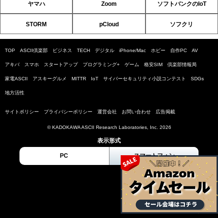
ヤマハ
Zoom
ソフトバンクのIoT
STORM
pCloud
ソフクリ
TOP
ASCII倶楽部
ビジネス
TECH
デジタル
iPhone/Mac
ホビー
自作PC
AV
アキバ
スマホ
スタートアップ
プログラミング+
ゲーム
格安SIM
倶楽部情報局
家電ASCII
アスキーグルメ
MITTR
IoT
サイバーセキュリティ小説コンテスト
SDGs
地方活性
サイトポリシー
プライバシーポリシー
運営会社
お問い合わせ
広告掲載
© KADOKAWA ASCII Research Laboratories, Inc. 2026
表示形式
PC
スマートフォン