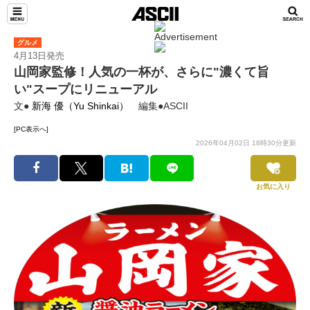
グルメ
4月13日発売
山岡家監修！人気の一杯が、さらに"濃くて旨
い"スープにリニューアル
文●
新海 優（Yu Shinkai）
編集●ASCII
[PC表示へ]
2026年04月02日 18時30分更新
お気に入り