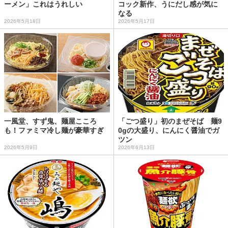
ーメン」これはうれしい
コック新作、うにだし感が気に
なる
2026年5月18日
2026年5月17日
一風堂、すず鬼、麺屋こころ
「ごつ盛り」初のまぜそば 麺9
も！ファミマ冷し麺が豪華すぎ
0gの大盛り、にんにく醤油でガ
ツン
2026年5月9日
2026年6月13日