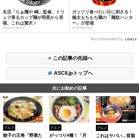
名店「らぁ麺や 嶋」監修、トリ
ガッツリ食べたい日に刺さる！
ュフ香るカップ麺が明星から登
極太もちもち麺の「麺欲ハンタ
場。これは贅沢！
ー」が登場
2026年5月23日
2026年8月5日
Recommended by
この記事の先頭へ
ASCII.jpトップへ
次にお勧めの記事
グルメ
グルメ
グルメ
餃子の王将「野菜た
がっつり4種！「月
これはヤバい…背脂