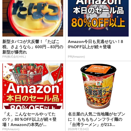
新型タバコが大反響！「たばこ
Amazon今日も見逃せない！8
税、さようなら」600円→83円の
0%OFF以上が続々登場
新型が爆売れ
PR(株式会社HAL)
PR(Amazon)
「え、こんなセールやってた
名古屋の人気ご当地麺がセブン
の？」80％OFF以上が続々登
に！ もちもちノンフライ麺の
場！Amazonの本気が...
「台湾ラーメン」が213...
PR(Amazon)
2026年7月24日