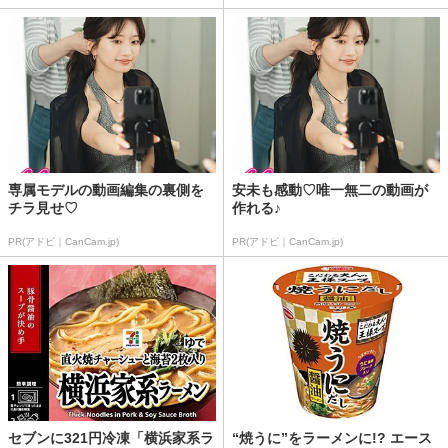
専属モデルの動画編集の裏側を
安未も感動♡唯一無二の動画が
チラ見せ♡
作れる♪
PR(アドビ｜CanCam.jp)
PR(アドビ｜CanCam.jp)
セブンに321円冷凍「横浜家系ラ
“焼うに”をラーメンに!? エース