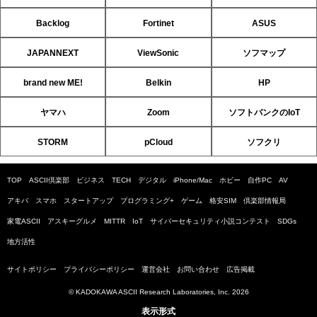
Backlog
Fortinet
ASUS
JAPANNEXT
ViewSonic
ソフマップ
brand new ME!
Belkin
HP
ヤマハ
Zoom
ソフトバンクのIoT
STORM
pCloud
ソフクリ
TOP
ASCII倶楽部
ビジネス
TECH
デジタル
iPhone/Mac
ホビー
自作PC
AV
アキバ
スマホ
スタートアップ
プログラミング+
ゲーム
格安SIM
倶楽部情報局
家電ASCII
アスキーグルメ
MITTR
IoT
サイバーセキュリティ小説コンテスト
SDGs
地方活性
サイトポリシー
プライバシーポリシー
運営会社
お問い合わせ
広告掲載
© KADOKAWA ASCII Research Laboratories, Inc. 2026
表示形式