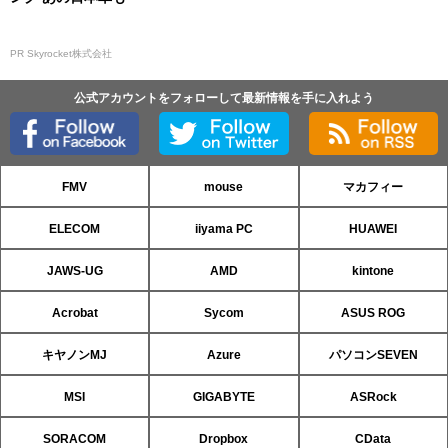
PR Skyrocket株式会社
公式アカウントをフォローして最新情報を手に入れよう
FMV
mouse
マカフィー
ELECOM
iiyama PC
HUAWEI
JAWS-UG
AMD
kintone
Acrobat
Sycom
ASUS ROG
キヤノンMJ
Azure
パソコンSEVEN
MSI
GIGABYTE
ASRock
SORACOM
Dropbox
CData