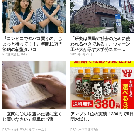
『コンビニでタバコ買うの、ち
「研究は国民や社会のために使
ょっと待って！！』年間11万円
われるべきである」、ウィーン
節約の新型タバコ
工科大が示す大学発スター...
PR(株式会社HAL)
2026年5月22日
「玄関に〇〇を置いた後に宝く
アマゾン1位の実績！380円で5日
じ買いなさい」簡単に当選
間お試し。
PR(合同会社デジタルファーム )
PR(ハーブ健康本舗)