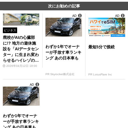
次にお勧めの記事
AD
AD
ビジネス
廃校がAIの心臓部
に!? 地方の遊休施
わずか1年でオーナ
最短5分で接続
設を「AIデータセン
ーが手放す車ランキ
ター」に生まれ変わ
ング あの日本車も
らせるハイレゾの挑
戦がアツいぞ
2026年04月12日 18:00
PR Skyrocket株式会社
PR LotusFlare Inc
AD
わずか1年でオーナ
ーが手放す車ランキ
ング あの日本車も