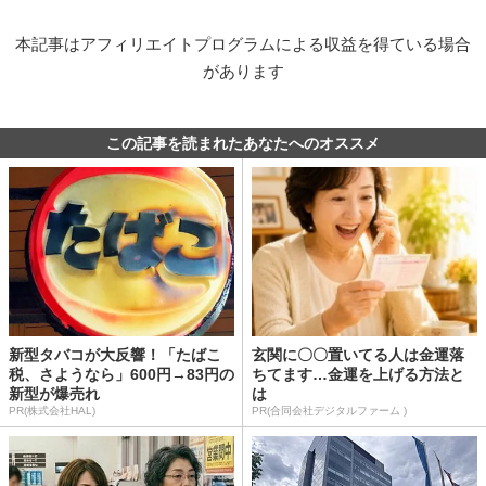
本記事はアフィリエイトプログラムによる収益を得ている場合
があります
この記事を読まれたあなたへのオススメ
新型タバコが大反響！「たばこ
玄関に〇〇置いてる人は金運落
税、さようなら」600円→83円の
ちてます…金運を上げる方法と
新型が爆売れ
は
PR(株式会社HAL)
PR(合同会社デジタルファーム )