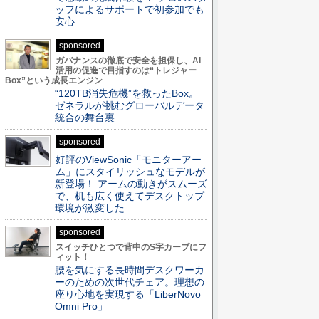
ッフによるサポートで初参加でも
安心
sponsored
ガバナンスの徹底で安全を担保し、AI
活用の促進で目指すのは“トレジャー
Box”という成長エンジン
“120TB消失危機”を救ったBox。
ゼネラルが挑むグローバルデータ
統合の舞台裏
sponsored
好評のViewSonic「モニターアー
ム」にスタイリッシュなモデルが
新登場！ アームの動きがスムーズ
で、机も広く使えてデスクトップ
環境が激変した
sponsored
スイッチひとつで背中のS字カーブにフ
ィット！
腰を気にする長時間デスクワーカ
ーのための次世代チェア。理想の
座り心地を実現する「LiberNovo
Omni Pro」