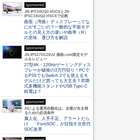
sponsored
JN-IPS34UQ2-HSC6とJN-
IPSC34UQ2-HSC6で比較
曲面（湾曲）ディスプレーってな
にがすごいの？一般的な平面モデ
ルとの見え方の違いや曲率（R）
の意味、選び方を解説
sponsored
JN-IPS27G120U2 価格.com限定モデ
ルをレビュー
27型4K・120Hzゲーミングディス
プレーが破格の3万円切り！PCで
もPS5でもSwitch 2でも使えるモ
デルだけど買っても大丈夫？昇降
式多機能スタンドやUSB Typc-C
給電は？
sponsored
AIによる運用自動化は、企業が生き残
るための必須条件
属人化、人手不足、アラートだら
け 「FortiSOC」が目指す次世代
SOC改革
sponsored