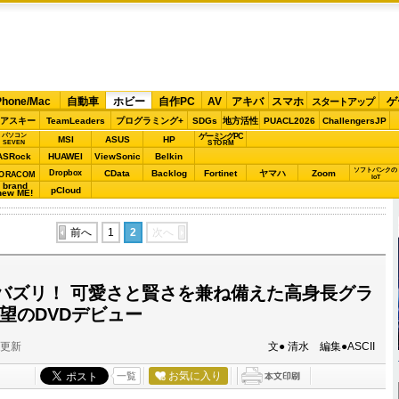
Phone/Mac
自動車
ホビー
自作PC
AV
アキバ
スマホ
ゲ
スタートアップ
アスキー
TeamLeaders
プログラミング+
SDGs
地方活性
PUACL2026
ChallengersJP
パソコン
ゲーミングPC
MSI
ASUS
HP
STORM
SEVEN
ASRock
HUAWEI
ViewSonic
Belkin
ソフトバンクの
Dropbox
CData
Backlog
Fortinet
ヤマハ
Zoom
ORACOM
IoT
brand
pCloud
new ME!
前へ
1
2
次へ
バズリ！ 可愛さと賢さを兼ね備えた高身長グラ
望のDVDデビュー
分更新
文● 清水 編集●ASCII
お気に入り
一覧