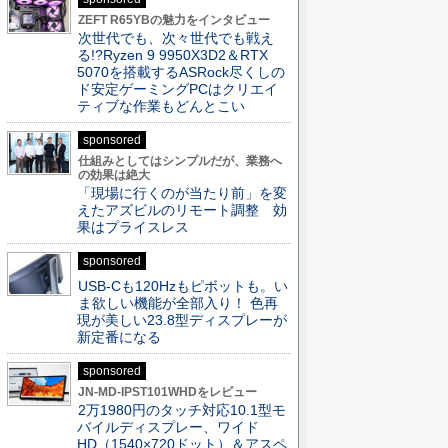
ZEFT R65YBの魅力をインタビュー
次世代でも、次々世代でも戦え
る!?Ryzen 9 9950X3D2＆RTX
5070を搭載するASRock尽くしの
ド安定ゲーミングPCはクリエイ
ティブな作業もどんとこい
sponsored
仕組みとしてはシンプルだが、業務へ
の効果は絶大
「現場に行くのが当たり前」を変
えたアズビルのリモート調整 効
果はプライスレス
sponsored
USB-Cも120Hzもピボットも。い
ま欲しい機能が全部入り！ 色再
現が美しい23.8型ディスプレーが
新定番になる
sponsored
JN-MD-IPST101WHDをレビュー
2万1980円のタッチ対応10.1型モ
バイルディスプレー、ワイド
HD（1540×720ドット）＆アスペ