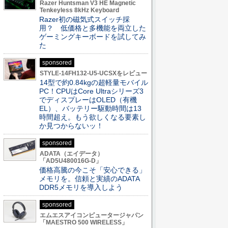
Razer Huntsman V3 HE Magnetic
Tenkeyless 8kHz Keyboard
Razer初の磁気式スイッチ採
用？ 低価格と多機能を両立した
ゲーミングキーボードを試してみ
た
sponsored
STYLE-14FH132-U5-UCSXをレビュー
14型で約0.84kgの超軽量モバイル
PC！CPUはCore Ultraシリーズ3
でディスプレーはOLED（有機
EL）、バッテリー駆動時間は13
時間超え。もう欲しくなる要素し
か見つからないッ！
sponsored
ADATA（エイデータ）
「AD5U480016G-D」
価格高騰の今こそ「安心できる」
メモリを。信頼と実績のADATA
DDR5メモリを導入しよう
sponsored
エムエスアイコンピュータージャパン
「MAESTRO 500 WIRELESS」