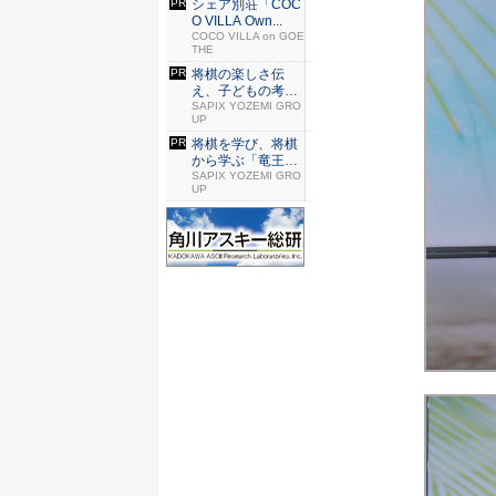
シェア別荘「COC
O VILLA Own...
COCO VILLA on GOE
THE
将棋の楽しさ伝
え、子どもの考え
る力育む「...
SAPIX YOZEMI GRO
UP
将棋を学び、将棋
から学ぶ「竜王セ
ッション...
SAPIX YOZEMI GRO
UP