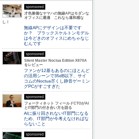
sponsored
才色兼備なヤマハの無線APはモダンな
オフィスに最適 これなら違和感な
し！
無線APにデザインは不要です
か？ ブラックスケルトンモデル
は今どきのオフィスにめちゃなじ
むんです
sponsored
Silent Master Noctua Edition X870A
をレビュー
ファンが12基もあるのにほとんど
の活用シーンで35dB以下、サイ
コムのNoctua尽くし静音ゲーミン
グPCがすごすぎた
sponsored
フォーティネット フィールドCTOがAI
とIT部門の付き合い方を語る
AIに振り回されないIT部門になる
ため、IT部門が今考えなければな
らないこと
sponsored