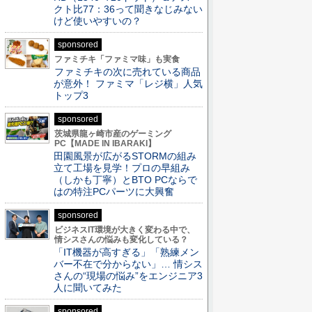
クト比77：36って聞きなじみない
けど使いやすいの？
sponsored
ファミチキ「ファミマ味」も実食
ファミチキの次に売れている商品
が意外！ ファミマ「レジ横」人気
トップ3
sponsored
茨城県龍ヶ崎市産のゲーミング
PC【MADE IN IBARAKI】
田園風景が広がるSTORMの組み
立て工場を見学！プロの早組み
（しかも丁寧）とBTO PCならで
はの特注PCパーツに大興奮
sponsored
ビジネスIT環境が大きく変わる中で、
情シスさんの悩みも変化している？
「IT機器が高すぎる」「熟練メン
バー不在で分からない」… 情シス
さんの“現場の悩み”をエンジニア3
人に聞いてみた
sponsored