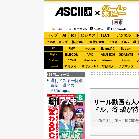
ASCII.jp
ゲーム・
ホビー
トップ
AI
IoT
ビジネス
TECH
デジタル
i
アスキーキッズ
格安SIM
家電ASCII
アスキーグルメ
週刊
FMV
mouse
iiyamaPC
Sycom
PC
ELECOM
AMD
ASUS ROG
Digital
GIGABYTE
JAWS
Acrobat
kintone
Azure
Business
S
JAPANNEXT
マカフィー
キヤノンMJ
ソフマップ
Special
注目ニュース
週刊アスキー特別
編集 週アス
2026August
リール動画も大
ドル、谷 碧が待
2025年07月26日 19時00