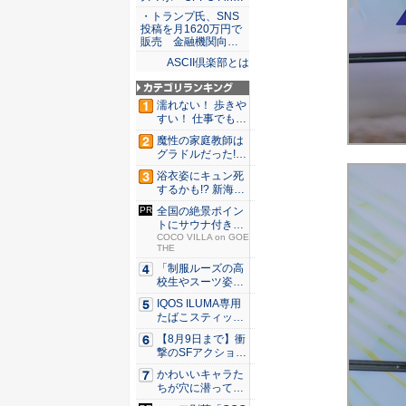
・トランプ氏、SNS
投稿を月1620万円で
販売 金融機関向…
ASCII倶楽部とは
濡れない！ 歩きや
すい！ 仕事でも履
ける...
魔性の家庭教師は
グラドルだった!?
村雨...
浴衣姿にキュン死
するかも!? 新海ま
きが...
全国の絶景ポイン
トにサウナ付きの
シェア別...
COCO VILLA on GOE
THE
「制服ルーズの高
校生やスーツ姿の
OLを演...
IQOS ILUMA専用
たばこスティッ
ク...
【8月9日まで】衝
撃のSFアクション
『G...
かわいいキャラた
ちが穴に潜ってひ
どい目に...