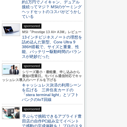
約1万円でノイキャン、デュアル
接続ってマジ？ MSIのゲーミング
ヘッドセットのコスパがどうかし
ている
sponsored
MSI「Prestige 13 AI+ A3M」レビュー
13インチビジネスノートの理想を
詰め込んだ新型、Core Ultra 9
386H搭載で、サイズと重量、性
能、バッテリー駆動時間のバラン
スが絶妙だった
sponsored
シリーズ最小・最軽量、申し込みから
最短4営業日。モバイル通信対応でキャ
ッシュレス導入のハードルを下げる
キャッシュレス決済の利用シーン
を広げる 三井住友カードの
「stera terminal light」とソフト
バンクのIoT回線
sponsored
手ぶらで挑戦できるアプライド豊
田店の自作PC組み立てイベント
で感動の完成体験を！ プロのスタ