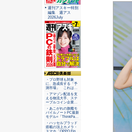
週刊アスキー特別
編集 週アス
2026July
ASCII倶楽部
・プロ野球も対象
に、急成長する「予
測市場」 これは…
・アマゾン配送を支
える物流大手、ステ
ーブルコイン企業…
・あこがれの旗艦モ
バイルノートPC最新
モデル=「ThinkPa…
・ハッセルブラッド
搭載の頂上カメラ・
スマホ「OPPO Fin…