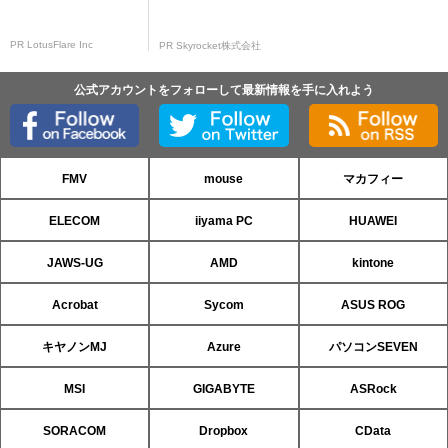
PR LotusFlare Inc
PR Skyrocket株式会社
公式アカウントをフォローして最新情報を手に入れよう
FMV
mouse
マカフィー
ELECOM
iiyama PC
HUAWEI
JAWS-UG
AMD
kintone
Acrobat
Sycom
ASUS ROG
キヤノンMJ
Azure
パソコンSEVEN
MSI
GIGABYTE
ASRock
SORACOM
Dropbox
CData