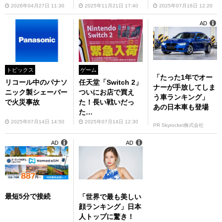
Amazonブラックフ
2026年04月27日 11:30
2025年11月21日 17:40
2025年07月16日 12:20
ライデー
AD
トピックス
ゲーム
「たった1年でオー
リコール中のパナソ
任天堂「Switch 2」
ナーが手放してしま
ニック製シェーバー
ついにお店で買え
う車ランキング」
で火災事故
た！長い戦いだっ
あの日本車も登場
た…
2025年07月14日 14:50
2025年07月14日 12:30
PR Skyrocket株式会社
AD
AD
最短5分で接続
「世界で最も美しい
顔ランキング」日本
人トップに驚き！