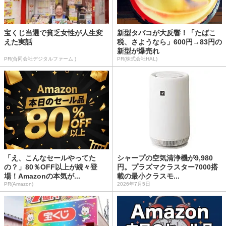
宝くじ当選で貧乏女性が人生変
新型タバコが大反響！「たばこ
えた実話
税、さようなら」600円→83円の
新型が爆売れ
PR(合同会社デジタルファーム )
PR(株式会社HAL)
「え、こんなセールやってた
シャープの空気清浄機が9,980
の？」80％OFF以上が続々登
円。プラズマクラスター7000搭
場！Amazonの本気が...
載の最小クラスモ...
PR(Amazon)
2026年7月5日