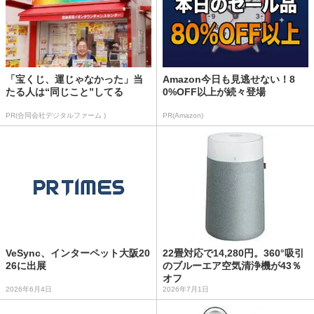
「宝くじ、運じゃなかった」当
Amazon今日も見逃せない！8
たる人は“同じこと”してる
0%OFF以上が続々登場
PR(合同会社デジタルファーム )
PR(Amazon)
VeSync、インターペット大阪20
22畳対応で14,280円。360°吸引
26に出展
のブルーエア空気清浄機が43％
オフ
2026年6月4日
2026年7月1日