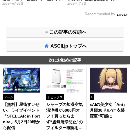
2026年6月16日
2026年7月3日
Recommended by
この記事の先頭へ
ASCII.jpトップへ
次にお勧めの記事
ゲーム
トピックス
AI
【無料】星街すいせ
シャープの加湿空気
xAIの美少女「Ani」
い、ライブイベント
清浄機が5000円オ
月額30ドルで“衣装
「STELLAR in Fort
フ！買ったらま
変更”可能に
nite」5月2日20時か
ず“虚無清浄防止”の
ら配信
フィルター確認を