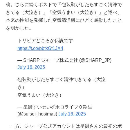
稿。さらに続くポストで「包装剥がしたらすごく清浄で
きてる（大泣き）」「空気うまい（大泣き）」と述べ、
本来の性能を発揮した空気清浄機にひどく感動したこと
を明かした。
トリビアどころか伝説です
https://t.co/pbtkGt1JX4
— SHARP シャープ株式会社 (@SHARP_JP)
July 16, 2025
包装剥がしたらすごく清浄できてる（大泣
き）
空気うまい（大泣き）
— 星街すいせい☄️ホロライブ０期生
(@suisei_hosimati)
July 16, 2025
一方、シャープ公式アカウントは星街さんの最初のポ