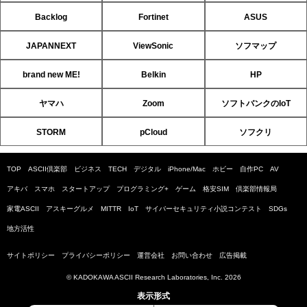
Backlog
Fortinet
ASUS
JAPANNEXT
ViewSonic
ソフマップ
brand new ME!
Belkin
HP
ヤマハ
Zoom
ソフトバンクのIoT
STORM
pCloud
ソフクリ
TOP
ASCII倶楽部
ビジネス
TECH
デジタル
iPhone/Mac
ホビー
自作PC
AV
アキバ
スマホ
スタートアップ
プログラミング+
ゲーム
格安SIM
倶楽部情報局
家電ASCII
アスキーグルメ
MITTR
IoT
サイバーセキュリティ小説コンテスト
SDGs
地方活性
サイトポリシー
プライバシーポリシー
運営会社
お問い合わせ
広告掲載
© KADOKAWA ASCII Research Laboratories, Inc. 2026
表示形式