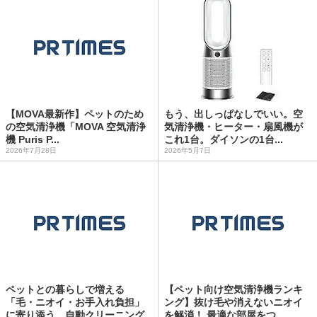
【MOVA最新作】ペットのため
もう、出しっぱなしでいい。空
の空気清浄機「MOVA 空気清浄
気清浄機・ヒーター・扇風機が
機 Puris P...
これ1台。ダイソンの1台...
2026年7月28日
2026年5月7日
ペットとの暮らしで増える
【ペット向け空気清浄機ランキ
「毛・ニオイ・お手入れ負担」
ング】抜け毛や消えないニオイ
に寄り添う 自動クリーニング...
を解消！ 最適な部屋をつ...