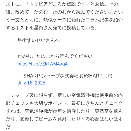
ストに、「トリビアどころか伝説です」と返信。その
後、改めて「たのむ、たのむから読んでください」とい
う一文とともに、類似ケースに触れたコラム記事を紹介
するポストを星街さん宛てに投稿している。
星街すいせいさんへ
たのむ、たのむから読んでください
https://t.co/eZkTAM4aq4
— SHARP シャープ株式会社 (@SHARP_JP)
July 16, 2025
シャープ製に限らず、新しい空気清浄機は使用前の内
部チェックも大切なポイント。最初にきちんとチェック
すれば、空気清浄機が虚無を清浄したり、突然空を飛ん
だり、変形してビームを発射したりする心配はないはず
だ。