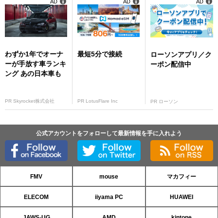
AD
AD
AD
わずか1年でオーナ
最短5分で接続
ローソンアプリ／ク
ーが手放す車ランキ
ーポン配信中
ング あの日本車も
PR Skyrocket株式会社
PR LotusFlare Inc
PR ローソン
公式アカウントをフォローして最新情報を手に入れよう
FMV
mouse
マカフィー
ELECOM
iiyama PC
HUAWEI
JAWS-UG
AMD
kintone