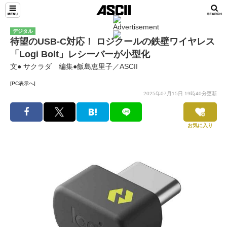
デジタル
待望のUSB-C対応！ ロジクールの鉄壁ワイヤレス
「Logi Bolt」レシーバーが小型化
文● サクラダ 編集●飯島恵里子／ASCII
[PC表示へ]
2025年07月15日 19時40分更新
お気に入り