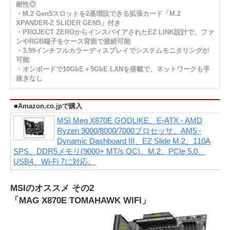
耐性◎
・M.2 Gen5スロットを2基増設できる拡張カード「M.2
XPANDER-Z SLIDER GEN5」付き
・PROJECT ZEROからインスパイアされたEZ LINK設計で、ファ
ンやRGB端子をケース背面で接続可能
・3.99インチフルカラーディスプレイでシステムモニタリングが
可能
・オンボードで10GbE＋5GbE LANを搭載で、ネットワークも手
抜きなし
■Amazon.co.jpで購入
MSI Meg X870E GODLIKE、E-ATX - AMD
Ryzen 9000/8000/7000プロセッサ、AM5 -
Dynamic Dashboard III、EZ Slide M.2、110A
SPS、DDR5メモリ(9000+ MT/s OC)、M.2、PCIe 5.0、
USB4、Wi-Fi 7に対応。
MSIのオススメ その2
「MAG X870E TOMAHAWK WIFI」