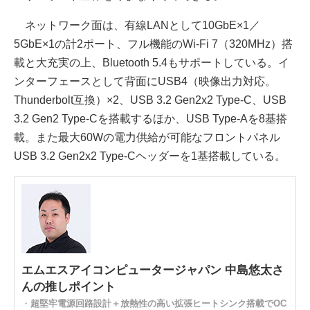
ネットワーク面は、有線LANとして10GbE×1／
5GbE×1の計2ポート、フル機能のWi-Fi 7（320MHz）搭
載と大充実の上、Bluetooth 5.4もサポートしている。イ
ンターフェースとして背面にUSB4（映像出力対応。
Thunderbolt互換）×2、USB 3.2 Gen2x2 Type-C、USB
3.2 Gen2 Type-Cを搭載するほか、USB Type-Aを8基搭
載。また最大60Wの電力供給が可能なフロントパネル
USB 3.2 Gen2x2 Type-Cヘッダーを1基搭載している。
エムエスアイコンピュータージャパン 中島悠太さ
んの推しポイント
・
超堅牢電源回路設計＋放熱性の高い拡張ヒートシンク搭載でOC