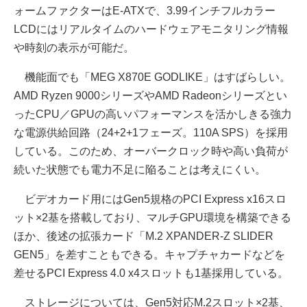
ォームファクターはE-ATXで、3.99インチフルカラー
LCDにはリアルタイムのハードウェアモニタリング情報
や時刻の表示が可能だ。
機能面でも「MEG X870E GODLIKE」はすばらしい。
AMD Ryzen 9000シリーズやAMD Radeonシリーズとい
ったCPU／GPUの高いパフォーマンスを活かしきる強力
な電源供給回路（24+2+1フェーズ。110A SPS）を採用
している。このため、オーバークロック時や高い負荷が
続いた状態でも電力不足に陥ることは考えにくい。
ビデオカード用にはGen5規格のPCI Express x16スロ
ット×2基を搭載しており、マルチGPU環境を構築できる
ほか、後述の拡張カード「M.2 XPANDER-Z SLIDER
GEN5」を差すこともできる。キャプチャカードなどを
差せるPCI Express 4.0 x4スロットも1基採用している。
ストレージについては、Gen5対応M.2スロット×2基、