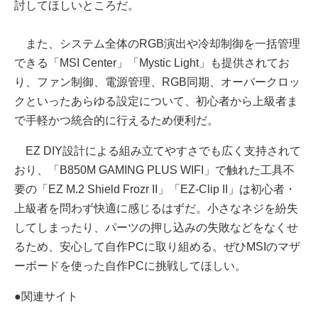
討してほしいところだ。
また、システム全体のRGB演出や冷却制御を一括管理
できる「MSI Center」「Mystic Light」も提供されてお
り、ファン制御、電源管理、RGB同期、オーバークロッ
クといったあらゆる設定について、初心者から上級者ま
で手軽かつ統合的に行えるため便利だ。
EZ DIY設計による組み立てやすさでも広く支持されて
おり、「B850M GAMING PLUS WIFI」で触れた工具不
要の「EZ M.2 Shield Frozr II」「EZ‑Clip II」は初心者・
上級者を問わず快適に感じるはずだ。小さなネジを紛失
してしまったり、パーツの押し込みの失敗などをなくせ
るため、安心して自作PCに取り組める。ぜひMSIのマザ
ーボードを使った自作PCに挑戦してほしい。
●関連サイト