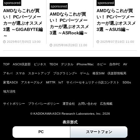
sponsored
sponsored
sponsored
AMDならこれが買
AMDならこれが買
AMDならこれが買
い！ PCパーツメー
い！ PCパーツメー
い！ PCパーツメー
カーが選ぶオススメ
カーが選ぶオススメ
カーが選ぶオススメ
3選 ～GIGABYTE編
3選 ～ASUS編～
3選 ～ASRock編～
～
2025年07月05日 13:00
2025年07月19日 11:00
2025年06月28日 11:00
TOP
ASCII倶楽部
ビジネス
TECH
デジタル
iPhone/Mac
ホビー
自作PC
AV
アキバ
スマホ
スタートアップ
プログラミング+
ゲーム
格安SIM
倶楽部情報局
家電ASCII
アスキーグルメ
MITTR
IoT
サイバーセキュリティ小説コンテスト
SDGs
地方活性
サイトポリシー
プライバシーポリシー
運営会社
お問い合わせ
広告掲載
© KADOKAWA ASCII Research Laboratories, Inc. 2026
表示形式
PC
スマートフォン