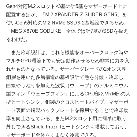
Gen4対応M.2スロット×3基の計5基をマザーボード上に
配置するほか、「M.2 XPANDER-Z SLIDER GEN5」を
使いGen5対応のM.2 NVMe SSDを2基増設できるため、
「MEG X870E GODLIKE」全体では計7基のSSDを扱え
るわけだ。
また冷却設計は、これら機能をオーバークロック時や
マルチGPU環境下でも安定動作させるため非常に力を入
れたものとなっている。サーバーグレードの2オンス厚
銅層を用いた多層構造の基板設計で熱を分散・冷却し、
曲線やうねりを加えた波状（ウェーブ）のアルミニウム
製フィン「ウェーブフィン」によるCPU部とVRM部の大
型ヒートシンク、銅製のクロスヒートパイプ、マザーボ
ード裏面の銅製バックプレートを採用することで冷却効
率を向上させている。またM.2スロット用に簡単に取り
外しできるShield Frozr IIヒートシンクも搭載しており、
マザーボード全体をくまなく冷却できる。