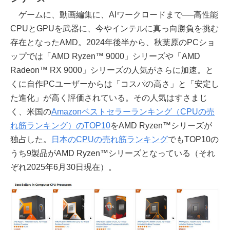
ゲームに、動画編集に、AIワークロードまで──高性能
CPUとGPUを武器に、今やインテルに真っ向勝負を挑む
存在となったAMD。2024年後半から、秋葉原のPCショ
ップでは「AMD Ryzen™ 9000」シリーズや「AMD
Radeon™ RX 9000」シリーズの人気がさらに加速。と
くに自作PCユーザーからは「コスパの高さ」と「安定し
た進化」が高く評価されている。その人気はすさまじ
く、米国の
Amazonベストセラーランキング（CPUの売
れ筋ランキング）のTOP10
をAMD Ryzen™シリーズが
独占した。
日本のCPUの売れ筋ランキング
でもTOP10の
うち9製品がAMD Ryzen™シリーズとなっている（それ
ぞれ2025年6月30日現在）。