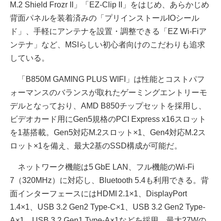
M.2 Shield Frozr II」「EZ‑Clip II」をはじめ、あらかじめ
背面パネルを装着済みの「プリインストールIOシール
ド」、手軽にアンテナを設置・調整できる「EZ Wi-Fiア
ンテナ」など、MSIらしい初心者向けのこだわりも追求
している。
「B850M GAMING PLUS WIFI」は性能とコストパフ
ォーマンスのバランスが取れたゲーミングエントリーモ
デルとなっており、AMD B850チップセットを採用し、
ビデオカード用にGen5規格のPCI Express x16スロット
を1基搭載。Gen5対応M.2スロット×1、Gen4対応M.2ス
ロット×1を備え、最大2基のSSD構成が可能だ。
ネットワーク機能は5 GbE LAN、フル機能のWi-Fi
7（320MHz）に対応し、Bluetooth 5.4も利用できる。背
面インターフェースにはHDMI 2.1×1、DisplayPort
1.4×1、USB 3.2 Gen2 Type-C×1、USB 3.2 Gen2 Type-
A×1、USB 3.2 Gen1 Type-A×1などを採用。最大27Wの