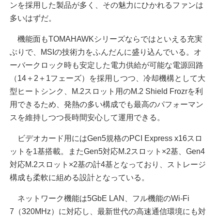
ンを採用した製品が多く、その魅力にひかれるファンは
多いはずだ。
機能面もTOMAHAWKシリーズならではといえる充実
ぶりで、MSIの技術力をふんだんに盛り込んでいる。オ
ーバークロック時も安定した電力供給が可能な電源回路
（14＋2＋1フェーズ）を採用しつつ、冷却機構として大
型ヒートシンク、M.2スロット用のM.2 Shield Frozrを利
用できるため、発熱の多い構成でも最高のパフォーマン
スを維持しつつ長時間安心して運用できる。
ビデオカード用にはGen5規格のPCI Express x16スロ
ットを1基搭載。またGen5対応M.2スロット×2基、Gen4
対応M.2スロット×2基の計4基となっており、ストレージ
構成も柔軟に組める設計となっている。
ネットワーク機能は5GbE LAN、フル機能のWi-Fi
7（320MHz）に対応し、最新世代の高速通信環境にも対