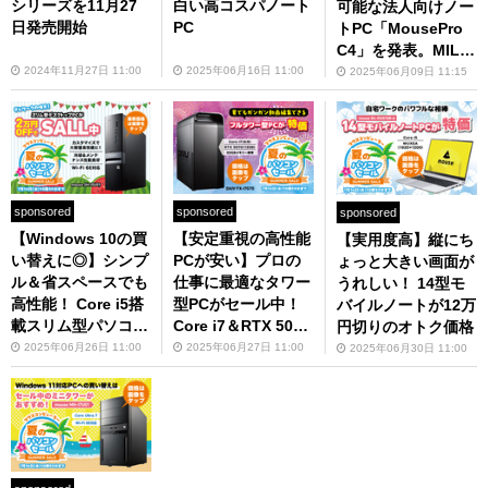
シリーズを11月27
白い高コスパノート
可能な法人向けノー
日発売開始
PC
トPC「MousePro
C4」を発表。MILス
ペック準拠で10万円
2024年11月27日 11:00
2025年06月16日 11:00
2025年06月09日 11:15
台から
sponsored
sponsored
sponsored
【Windows 10の買
【安定重視の高性能
【実用度高】縦にち
い替えに◎】シンプ
PCが安い】プロの
ょっと大きい画面が
ル＆省スペースでも
仕事に最適なタワー
うれしい！ 14型モ
高性能！ Core i5搭
型PCがセール中！
バイルノートが12万
載スリム型パソコン
Core i7＆RTX 5070
円切りのオトク価格
が今なら安い
の組み合わせ
2025年06月26日 11:00
2025年06月27日 11:00
2025年06月30日 11:00