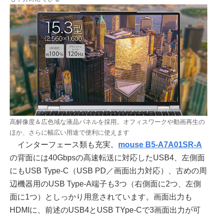
高解像度＆広色域な液晶パネルを採用。オフィスワークや動画再生の
ほか、さらに幅広い用途で便利に使えます
インターフェース類も充実。
mouse B5-A7A01SR-A
の背面には40Gbpsの高速転送に対応したUSB4、左側面
にもUSB Type-C（USB PD／画面出力対応）、古めの周
辺機器用のUSB Type-A端子も3つ（右側面に2つ、左側
面に1つ）としっかり用意されています。画面出力も
HDMIに、前述のUSB4とUSB TYpe-Cで3画面出力が可