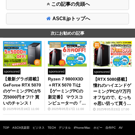
この記事の先頭へ
ASCII.jpトップへ
次にお勧めの記事
sponsored
sponsored
sponsored
【最新グラボ搭載】
Ryzen 7 9800X3D
【RTX 5080搭載】
GeForce RTX 5070
＋RTX 5070 Tiは
憧れのハイエンドゲ
のゲーミングPCが5
【ゲーミングPCの
ーミングPCが7万円
万5000円オフ!? 買
新定番】 マウスコ
オフなので、むっち
いのチャンス！
ンピューターの「G
ゃ思い切って買うな
TUNE」が6万円オ
ら今！
2025年05月18日 11:00
2025年05月17日 11:00
2025年05月23日 17:00
フ！
TOP
ASCII倶楽部
ビジネス
TECH
デジタル
iPhone/Mac
ホビー
自作PC
AV