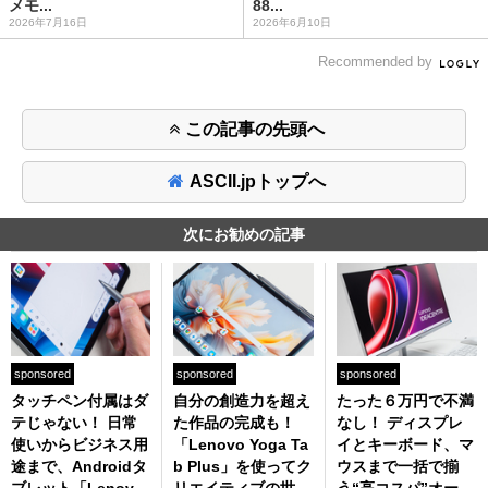
メモ...
88...
2026年7月16日
2026年6月10日
Recommended by
この記事の先頭へ
ASCII.jpトップへ
次にお勧めの記事
sponsored
sponsored
sponsored
タッチペン付属はダ
自分の創造力を超え
たった６万円で不満
テじゃない！ 日常
た作品の完成も！
なし！ ディスプレ
使いからビジネス用
「Lenovo Yoga Ta
イとキーボード、マ
途まで、Androidタ
b Plus」を使ってク
ウスまで一括で揃
ブレット「Lenovo
リエイティブの世界