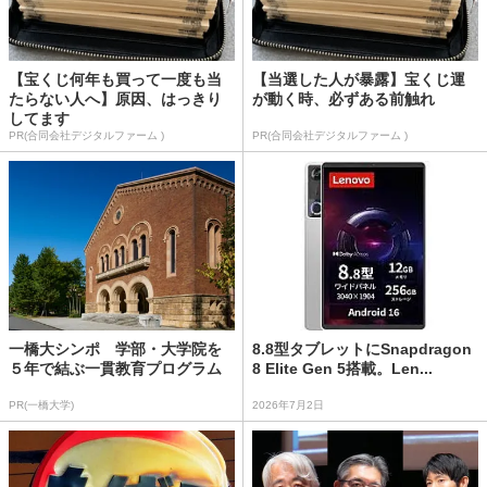
【宝くじ何年も買って一度も当
【当選した人が暴露】宝くじ運
たらない人へ】原因、はっきり
が動く時、必ずある前触れ
してます
PR(合同会社デジタルファーム )
PR(合同会社デジタルファーム )
一橋大シンポ 学部・大学院を
8.8型タブレットにSnapdragon
５年で結ぶ一貫教育プログラム
8 Elite Gen 5搭載。Len...
PR(一橋大学)
2026年7月2日