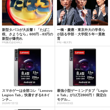
新型タバコが大反響！「たばこ
一橋・慶應・東京外大の学長ら
税、さようなら」600円→83円の
が語る学部・大学院５年一貫教
新型が爆売れ
育
PR(株式会社HAL)
PR(一橋大学)
スマホゲーは全部コレ「Lenovo
最強小型ゲーミングタブ「Legio
Legion Tab」快適すぎる8.8イ
n Tab」が12万2800円！ 限定白
ンチ...
モデル...
2026年7月7日
2026年8月3日