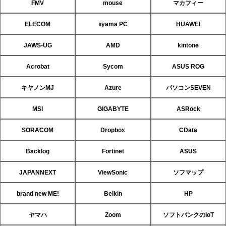
FMV
mouse
マカフィー
ELECOM
iiyama PC
HUAWEI
JAWS-UG
AMD
kintone
Acrobat
Sycom
ASUS ROG
キヤノンMJ
Azure
パソコンSEVEN
MSI
GIGABYTE
ASRock
SORACOM
Dropbox
CData
Backlog
Fortinet
ASUS
JAPANNEXT
ViewSonic
ソフマップ
brand new ME!
Belkin
HP
ヤマハ
Zoom
ソフトバンクのIoT