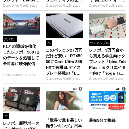
う“高コスパ”オール
Idea Tab Pro」の万
を存分に駆け回れ！
インワンPC「Leno
2025年06月16日 11:00
2025年06月11日 11:00
2025年02月21日 11:00
能性がすごかった
vo A100」で勉強や
仕事の効率アップ
デジタル
PC
ウェアラブル
F1との関係を強化
このパソコン27万円
レノボ、3万円台か
したレノボ、500TB
だけど安い！RTX50
ら買える学生向けタ
のデータを処理して
60にCore Ultra 255
ブレット「Idea Tab
全世界に映像配信
HXで有機ELディス
Plus」＆クリエイタ
プレー搭載の「Legi
ー向け「Yoga Ta
2025年04月21日 17:00
on 7i」
b」発表
2025年07月28日 17:00
2025年10月29日 10:45
AD
AD
PC
「世界で最も美しい
最短5分で接続
レノボ、新型ポータ
顔ランキング」日本
ブルゲーミングPC