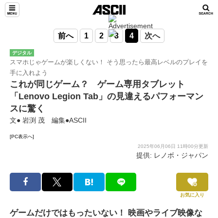
前へ
1
2
3
4
次へ
デジタル
スマホじゃゲームが楽しくない！ そう思ったら最高レベルのプレイを
手に入れよう
これが同じゲーム？ ゲーム専用タブレット
「Lenovo Legion Tab」の見違えるパフォーマン
スに驚く
文● 岩渕 茂 編集●ASCII
[PC表示へ]
2025年06月06日 11時00分更新
提供: レノボ・ジャパン
お気に入り
ゲームだけではもったいない！ 映画やライブ映像な