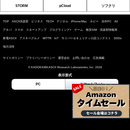
STORM
pCloud
ソフクリ
TOP
ASCII倶楽部
ビジネス
TECH
デジタル
iPhone/Mac
ホビー
自作PC
AV
アキバ
スマホ
スタートアップ
プログラミング+
ゲーム
格安SIM
倶楽部情報局
家電ASCII
アスキーグルメ
MITTR
IoT
サイバーセキュリティ小説コンテスト
SDGs
地方活性
サイトポリシー
プライバシーポリシー
運営会社
お問い合わせ
広告掲載
© KADOKAWA ASCII Research Laboratories, Inc. 2026
表示形式
PC
スマートフォン