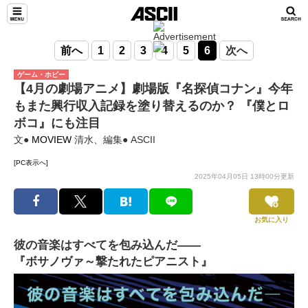
前へ
1
2
3
4
5
6
次へ
ゲーム・ホビー
【4月の劇場アニメ】劇場版『名探偵コナン』今年
もまた興行収入記録を塗り替えるのか？ 『僕とロ
ボコ』にも注目
文●
MOVIEW
清水、編集● ASCII
[PC表示へ]
2025年04月05日 13時00分更新
お気に入り
彼の音楽はすべてを包み込んだ――
『ボサノヴァ～撃たれたピアニスト』