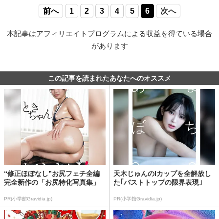
前へ
1
2
3
4
5
6
次へ
本記事はアフィリエイトプログラムによる収益を得ている場合
があります
この記事を読まれたあなたへのオススメ
“修正ほぼなし”お尻フェチ全編
天木じゅんのIカップを全解放し
完全新作の「お尻特化写真集」
た｢バストトップの限界表現｣
PR(小学館Gravidia.jp)
PR(小学館Gravidia.jp)