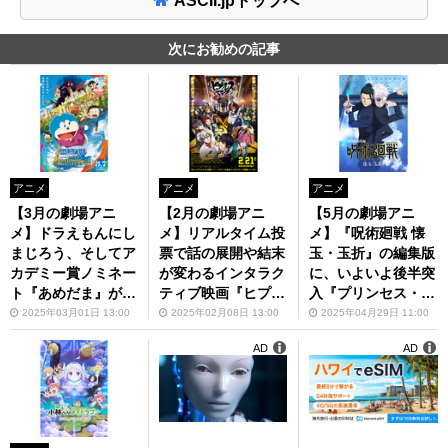
ASCII.jpトップへ
次にお勧めの記事
アニメ
アニメ
アニメ
【3月の劇場アニ
【2月の劇場アニ
【5月の劇場アニ
メ】ドラえもんにし
メ】リアルタイム投
メ】『呪術廻戦 懐
まじろう、そしてア
票で話の展開や結末
玉・玉折』の編集版
カデミー賞ノミネー
が変わるインタラク
に、いよいよ後半突
ト『あめだま』が緊
ティブ映画『ヒプノ
入『プリンセス・プ
急公開！
シスマイク』が注目
リンシパル』第4章
2025年03月01日 13:00
2025年02月08日 13:00
2025年04月29日 11:00
AD
AD