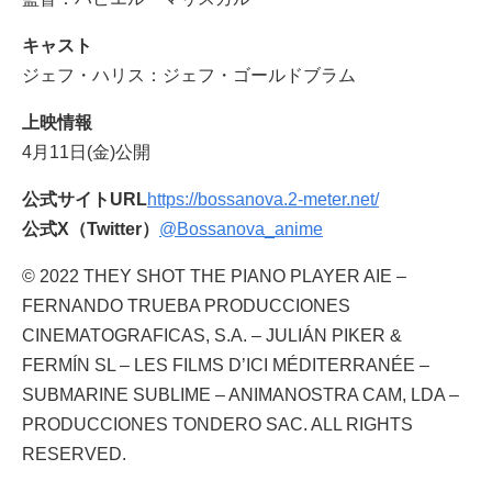
キャスト
ジェフ・ハリス：ジェフ・ゴールドブラム
上映情報
4月11日(金)公開
公式サイトURL
https://bossanova.2-meter.net/
公式X（Twitter）
@Bossanova_anime
© 2022 THEY SHOT THE PIANO PLAYER AIE –
FERNANDO TRUEBA PRODUCCIONES
CINEMATOGRAFICAS, S.A. – JULIÁN PIKER &
FERMÍN SL – LES FILMS D’ICI MÉDITERRANÉE –
SUBMARINE SUBLIME – ANIMANOSTRA CAM, LDA –
PRODUCCIONES TONDERO SAC. ALL RIGHTS
RESERVED.