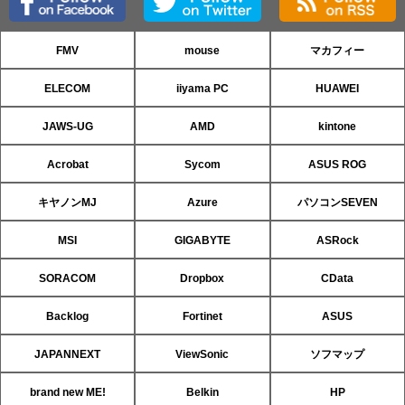
FMV
mouse
マカフィー
ELECOM
iiyama PC
HUAWEI
JAWS-UG
AMD
kintone
Acrobat
Sycom
ASUS ROG
キヤノンMJ
Azure
パソコンSEVEN
MSI
GIGABYTE
ASRock
SORACOM
Dropbox
CData
Backlog
Fortinet
ASUS
JAPANNEXT
ViewSonic
ソフマップ
brand new ME!
Belkin
HP