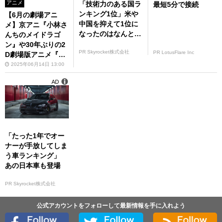
アニメ
「技術力のある国ラ
最短5分で接続
ンキング1位」米や
【6月の劇場アニ
中国を抑えて1位に
メ】京アニ『小林さ
なったのはなんと…
んちのメイドラゴ
ン』や30年ぶりの2
PR Skyrocket株式会社
PR LotusFlare Inc
D劇場版アニメ『LU
PIN THE IIIRD』
2025年06月14日 13:00
AD
「たった1年でオー
ナーが手放してしま
う車ランキング」
あの日本車も登場
PR Skyrocket株式会社
公式アカウントをフォローして最新情報を手に入れよう