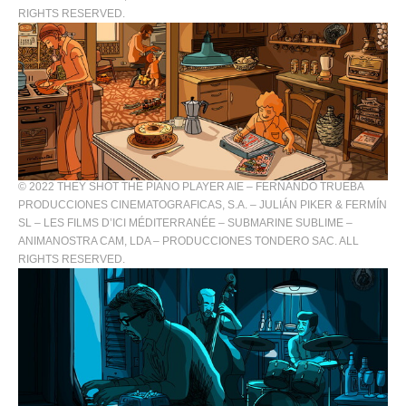
RIGHTS RESERVED.
© 2022 THEY SHOT THE PIANO PLAYER AIE – FERNANDO TRUEBA
PRODUCCIONES CINEMATOGRAFICAS, S.A. – JULIÁN PIKER & FERMÍN
SL – LES FILMS D’ICI MÉDITERRANÉE – SUBMARINE SUBLIME –
ANIMANOSTRA CAM, LDA – PRODUCCIONES TONDERO SAC. ALL
RIGHTS RESERVED.