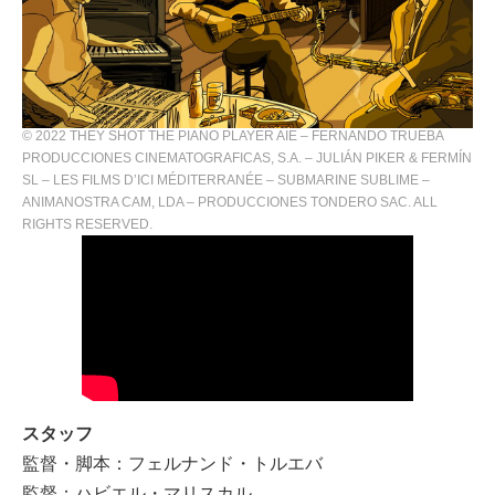
© 2022 THEY SHOT THE PIANO PLAYER AIE – FERNANDO TRUEBA
PRODUCCIONES CINEMATOGRAFICAS, S.A. – JULIÁN PIKER & FERMÍN
SL – LES FILMS D’ICI MÉDITERRANÉE – SUBMARINE SUBLIME –
ANIMANOSTRA CAM, LDA – PRODUCCIONES TONDERO SAC. ALL
RIGHTS RESERVED.
スタッフ
監督・脚本：フェルナンド・トルエバ
監督：ハビエル・マリスカル