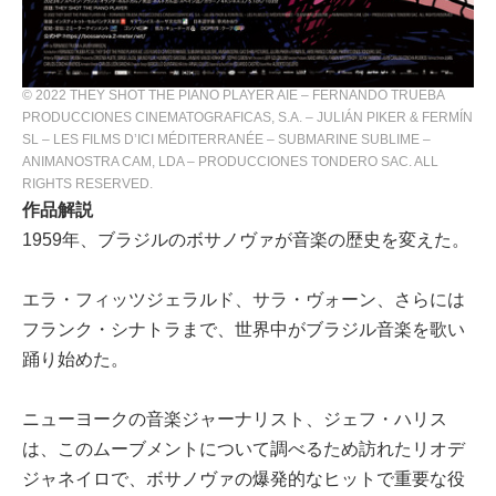
© 2022 THEY SHOT THE PIANO PLAYER AIE – FERNANDO TRUEBA
PRODUCCIONES CINEMATOGRAFICAS, S.A. – JULIÁN PIKER & FERMÍN
SL – LES FILMS D’ICI MÉDITERRANÉE – SUBMARINE SUBLIME –
ANIMANOSTRA CAM, LDA – PRODUCCIONES TONDERO SAC. ALL
RIGHTS RESERVED.
作品解説
1959年、ブラジルのボサノヴァが音楽の歴史を変えた。
エラ・フィッツジェラルド、サラ・ヴォーン、さらには
フランク・シナトラまで、世界中がブラジル音楽を歌い
踊り始めた。
ニューヨークの音楽ジャーナリスト、ジェフ・ハリス
は、このムーブメントについて調べるため訪れたリオデ
ジャネイロで、ボサノヴァの爆発的なヒットで重要な役