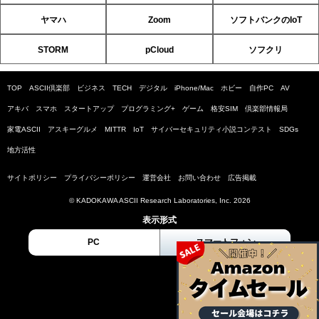
ヤマハ
Zoom
ソフトバンクのIoT
STORM
pCloud
ソフクリ
TOP
ASCII倶楽部
ビジネス
TECH
デジタル
iPhone/Mac
ホビー
自作PC
AV
アキバ
スマホ
スタートアップ
プログラミング+
ゲーム
格安SIM
倶楽部情報局
家電ASCII
アスキーグルメ
MITTR
IoT
サイバーセキュリティ小説コンテスト
SDGs
地方活性
サイトポリシー
プライバシーポリシー
運営会社
お問い合わせ
広告掲載
© KADOKAWA ASCII Research Laboratories, Inc. 2026
表示形式
PC
スマートフォン