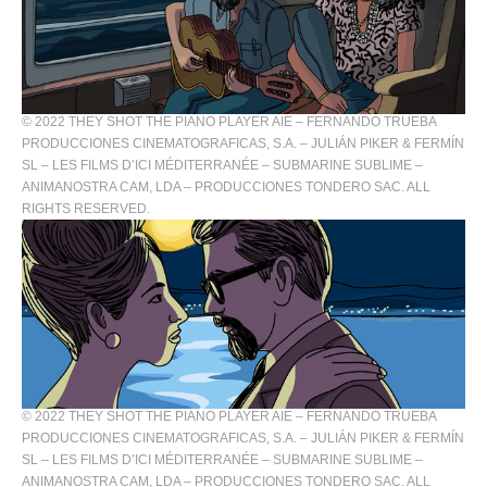
© 2022 THEY SHOT THE PIANO PLAYER AIE – FERNANDO TRUEBA
PRODUCCIONES CINEMATOGRAFICAS, S.A. – JULIÁN PIKER & FERMÍN
SL – LES FILMS D’ICI MÉDITERRANÉE – SUBMARINE SUBLIME –
ANIMANOSTRA CAM, LDA – PRODUCCIONES TONDERO SAC. ALL
RIGHTS RESERVED.
© 2022 THEY SHOT THE PIANO PLAYER AIE – FERNANDO TRUEBA
PRODUCCIONES CINEMATOGRAFICAS, S.A. – JULIÁN PIKER & FERMÍN
SL – LES FILMS D’ICI MÉDITERRANÉE – SUBMARINE SUBLIME –
ANIMANOSTRA CAM, LDA – PRODUCCIONES TONDERO SAC. ALL