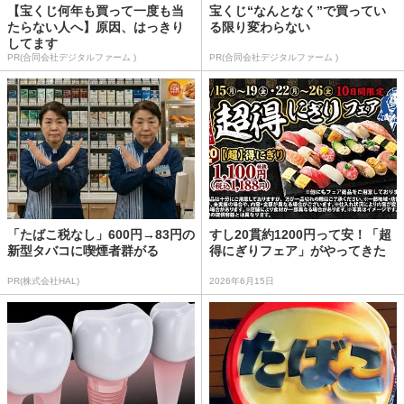
【宝くじ何年も買って一度も当
宝くじ“なんとなく”で買ってい
たらない人へ】原因、はっきり
る限り変わらない
してます
PR(合同会社デジタルファーム )
PR(合同会社デジタルファーム )
「たばこ税なし」600円→83円の
すし20貫約1200円って安！「超
新型タバコに喫煙者群がる
得にぎりフェア」がやってきた
PR(株式会社HAL)
2026年6月15日