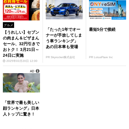
グルメ
「たった1年でオー
最短5分で接続
【うれしい】セブン
ナーが手放してしま
の肉まん＆ピザまん
う車ランキング」
セール、32円引きで
あの日本車も登場
おトク！ 3月21日～
24日に実施
PR Skyrocket株式会社
PR LotusFlare Inc
2025年03月20日 12:00
AD
「世界で最も美しい
顔ランキング」日本
人トップに驚き！