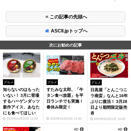
この記事の先頭へ
ASCII.jpトップへ
次にお勧めの記事
グルメ
グルメ
グルメ
知らないのはもった
すたみな太郎、「牛
日高屋「とんこつニ
いない！ 3月に登場
タン食べ放題」を平
ラ南蛮」なんと16年
するハーゲンダッツ
日ランチでも実施！
ぶりに復活！ 3月28
新作アイス、あなた
春休み限定！
日より期間限定販売
にも食べてほしい
🍜
2025年03月20日 12:00
2025年03月20日 12:00
2025年03月21日 16:00
AD
AD