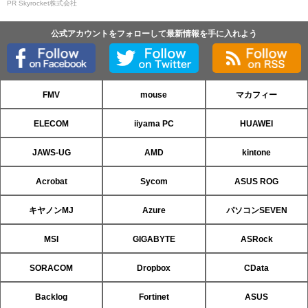
PR Skyrocket株式会社
公式アカウントをフォローして最新情報を手に入れよう
FMV
mouse
マカフィー
ELECOM
iiyama PC
HUAWEI
JAWS-UG
AMD
kintone
Acrobat
Sycom
ASUS ROG
キヤノンMJ
Azure
パソコンSEVEN
MSI
GIGABYTE
ASRock
SORACOM
Dropbox
CData
Backlog
Fortinet
ASUS