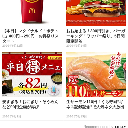
【本日】マクドナルド「ポテト
おお始まる！300円引き、バーガ
L」400円→250円 お得祭りス
ーキング「ワッパー祭り」5日間
タート
限定開催
2026年6月22日
2026年5月14日
安すぎる！おにぎり・そうめん
生サーモン110円！くら寿司“ギ
など90円企画が再び
ネス記録記念”で人気ネタ大放出
2026年6月8日
2026年5月15日
Recommended by