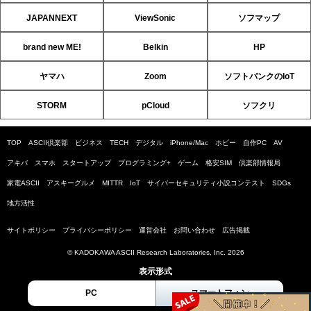
JAPANNEXT
ViewSonic
ソフマップ
brand new ME!
Belkin
HP
ヤマハ
Zoom
ソフトバンクのIoT
STORM
pCloud
ソフクリ
TOP
ASCII倶楽部
ビジネス
TECH
デジタル
iPhone/Mac
ホビー
自作PC
AV
アキバ
スマホ
スタートアップ
プログラミング+
ゲーム
格安SIM
倶楽部情報局
家電ASCII
アスキーグルメ
MITTR
IoT
サイバーセキュリティ小説コンテスト
SDGs
地方活性
サイトポリシー
プライバシーポリシー
運営会社
お問い合わせ
広告掲載
© KADOKAWA ASCII Research Laboratories, Inc. 2026
表示形式
PC
スマートフォン