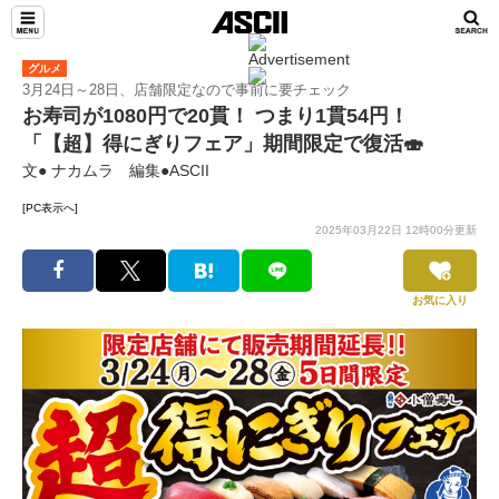
グルメ
3月24日～28日、店舗限定なので事前に要チェック
お寿司が1080円で20貫！ つまり1貫54円！
「【超】得にぎりフェア」期間限定で復活🍣
文● ナカムラ 編集●ASCII
[PC表示へ]
2025年03月22日 12時00分更新
お気に入り