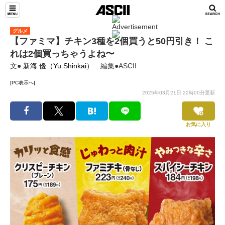
グルメ
【ファミマ】チキン3種を2個買うと50円引き！ こ
れは2個買っちゃうよね〜
文●
新海 優（Yu Shinkai）
編集●ASCII
[PC表示へ]
2025年03月21日 22時00分更新
お気に入り