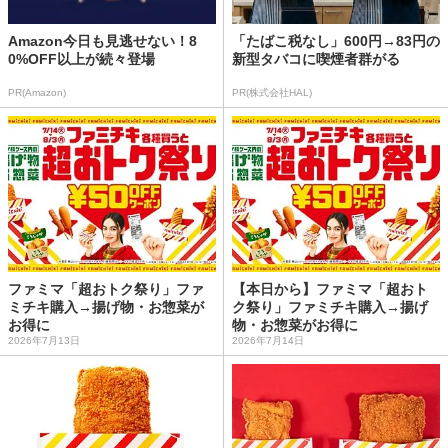
Amazon今日も見逃せない！8
「たばこ税なし」600円→83円の
0%OFF以上が続々登場
新型タバコに喫煙者群がる
PR(Amazon)
PR(株式会社HAL)
ファミマ「超おトク祭り」ファ
【本日から】ファミマ「超おト
ミチキ購入→揚げ物・お惣菜が
ク祭り」ファミチキ購入→揚げ
お得に
物・お惣菜がお得に
2026年7月13日
2026年7月14日