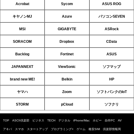
Acrobat
Sycom
ASUS ROG
キヤノンMJ
Azure
パソコンSEVEN
MSI
GIGABYTE
ASRock
SORACOM
Dropbox
CData
Backlog
Fortinet
ASUS
JAPANNEXT
ViewSonic
ソフマップ
brand new ME!
Belkin
HP
ヤマハ
Zoom
ソフトバンクのIoT
STORM
pCloud
ソフクリ
TOP
ASCII倶楽部
ビジネス
TECH
デジタル
iPhone/Mac
ホビー
自作PC
AV
アキバ
スマホ
スタートアップ
プログラミング+
ゲーム
格安SIM
倶楽部情報局