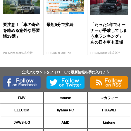
要注意！「車の寿命
最短5分で接続
「たった1年でオー
を縮める意外な悪習
ナーが手放してしま
慣19選」
う車ランキング」
あの日本車も登場
PR Skyrocket株式会社
PR LotusFlare Inc
PR Skyrocket株式会社
公式アカウントをフォローして最新情報を手に入れよう
FMV
mouse
マカフィー
ELECOM
iiyama PC
HUAWEI
JAWS-UG
AMD
kintone