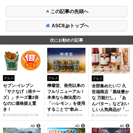
この記事の先頭へ
ASCII.jpトップへ
次にお勧めの記事
グルメ
グルメ
グルメ
セブン‐イレブン
檸檬堂、発売以来の
全部集めたい♡ 久
「サクなげ（倍チー
フルリニューアル！
世福商店「風味豊か
ズ）」チーズ量2倍
本来なら御法度の
な 万能だし」「あ
なのに価格据え置
「○○レモン」を使用
んバター」などおい
き！
することで“飲み続
しい人気商品が「ガ
けたい味”へ
シャポン」に登場！
2025年03月19日 07:00
2025年03月19日 09:00
2025年03月19日 07:00
AD
AD
AD