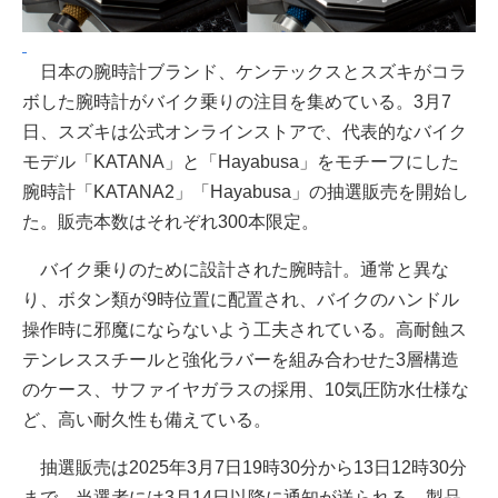
日本の腕時計ブランド、ケンテックスとスズキがコラ
ボした腕時計がバイク乗りの注目を集めている。3月7
日、スズキは公式オンラインストアで、代表的なバイク
モデル「KATANA」と「Hayabusa」をモチーフにした
腕時計「KATANA2」「Hayabusa」の抽選販売を開始し
た。販売本数はそれぞれ300本限定。
バイク乗りのために設計された腕時計。通常と異な
り、ボタン類が9時位置に配置され、バイクのハンドル
操作時に邪魔にならないよう工夫されている。高耐蝕ス
テンレススチールと強化ラバーを組み合わせた3層構造
のケース、サファイヤガラスの採用、10気圧防水仕様な
ど、高い耐久性も備えている。
抽選販売は2025年3月7日19時30分から13日12時30分
まで。当選者には3月14日以降に通知が送られる。製品