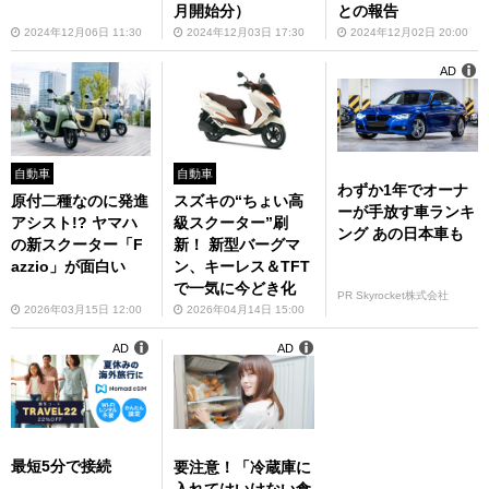
月開始分）
との報告
2024年12月06日 11:30
2024年12月03日 17:30
2024年12月02日 20:00
AD
自動車
自動車
わずか1年でオーナ
原付二種なのに発進
スズキの“ちょい高
ーが手放す車ランキ
アシスト!? ヤマハ
級スクーター”刷
ング あの日本車も
の新スクーター「F
新！ 新型バーグマ
azzio」が面白い
ン、キーレス＆TFT
で一気に今どき化
PR Skyrocket株式会社
2026年03月15日 12:00
2026年04月14日 15:00
AD
AD
最短5分で接続
要注意！「冷蔵庫に
入れてはいけない食