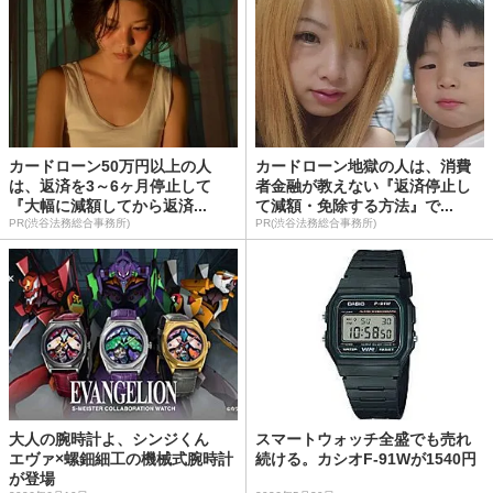
カードローン50万円以上の人
カードローン地獄の人は、消費
は、返済を3～6ヶ月停止して
者金融が教えない『返済停止し
『大幅に減額してから返済...
て減額・免除する方法』で...
PR(渋谷法務総合事務所)
PR(渋谷法務総合事務所)
大人の腕時計よ、シンジくん
スマートウォッチ全盛でも売れ
エヴァ×螺鈿細工の機械式腕時計
続ける。カシオF-91Wが1540円
が登場