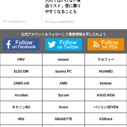
品リスト」逆に腐り
やすくなることも
PR LotusFlare Inc
PR Skyrocket株式会社
公式アカウントをフォローして最新情報を手に入れよう
FMV
mouse
マカフィー
ELECOM
iiyama PC
HUAWEI
JAWS-UG
AMD
kintone
Acrobat
Sycom
ASUS ROG
キヤノンMJ
Azure
パソコンSEVEN
MSI
GIGABYTE
ASRock