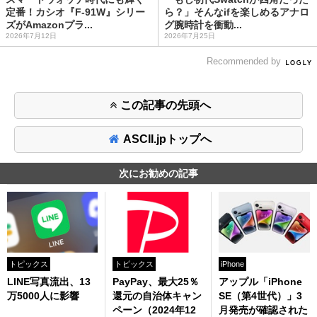
定番！カシオ『F-91W』シリー
ら？」そんなifを楽しめるアナロ
ズがAmazonプラ...
グ腕時計を衝動...
2026年7月12日
2026年7月25日
Recommended by
この記事の先頭へ
ASCII.jpトップへ
次にお勧めの記事
トピックス
トピックス
iPhone
LINE写真流出、13
PayPay、最大25％
アップル「iPhone
万5000人に影響
還元の自治体キャン
SE（第4世代）」3
ペーン（2024年12
月発売が確認された