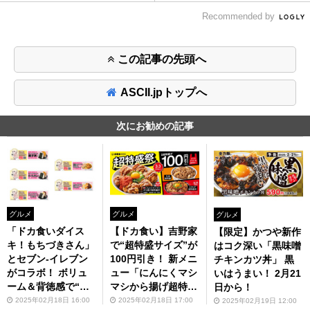
Recommended by
この記事の先頭へ
ASCII.jpトップへ
次にお勧めの記事
グルメ
グルメ
グルメ
「ドカ食いダイス
【ドカ食い】吉野家
【限定】かつや新作
キ！もちづきさん」
で“超特盛サイズ”が
はコク深い「黒味噌
とセブン-イレブン
100円引き！ 新メニ
チキンカツ丼」 黒
がコラボ！ ボリュ
ュー「にんにくマシ
いはうまい！ 2月21
ーム＆背徳感で“至
マシから揚げ超特盛
日から！
る”コラボ商品が登
丼」も対象、追い飯
2025年02月18日 16:00
2025年02月18日 17:00
2025年02月19日 12:00