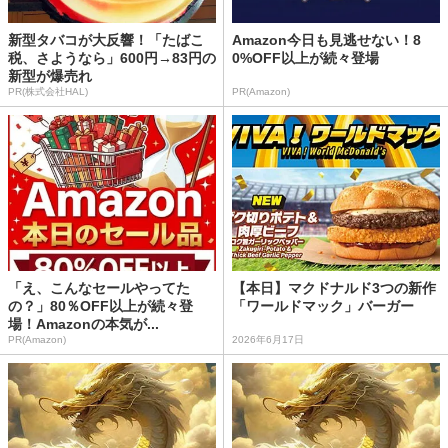
新型タバコが大反響！「たばこ
Amazon今日も見逃せない！8
税、さようなら」600円→83円の
0%OFF以上が続々登場
新型が爆売れ
PR(株式会社HAL)
PR(Amazon)
「え、こんなセールやってた
【本日】マクドナルド3つの新作
の？」80％OFF以上が続々登
「ワールドマック」バーガー
場！Amazonの本気が...
PR(Amazon)
2026年6月17日