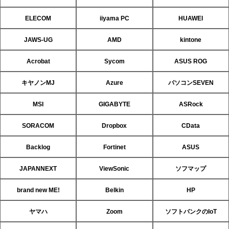
ELECOM
iiyama PC
HUAWEI
JAWS-UG
AMD
kintone
Acrobat
Sycom
ASUS ROG
キヤノンMJ
Azure
パソコンSEVEN
MSI
GIGABYTE
ASRock
SORACOM
Dropbox
CData
Backlog
Fortinet
ASUS
JAPANNEXT
ViewSonic
ソフマップ
brand new ME!
Belkin
HP
ヤマハ
Zoom
ソフトバンクのIoT