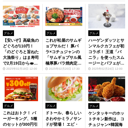
場！🍙🍱
付きで大満足🧄🍚
グルメ
グルメ
グルメ
【安いぞ】高級魚の
これが松屋のサムギ
ハーゲンダッツとサ
どぐろが110円！
ョプサルだ！ 豚バ
ンマルクカフェが初
「のどぐろと旨ねた
ラ×コチュジャンの
コラボ！ 王道「バ
大漁祭り」はま寿司
「サムギョプサル風
ニラ」を使ったスム
で2月19日から🍣
極厚豚バラ焼肉定
ージーとパフェが楽
春の新作デザートも
食」 ジューシーな
しみすぎる♡
2025年02月19日 12:00
2025年02月20日 17:30
2025年02月24日 12:00
登場！🍓
脂身とピリ辛タレ🐷
🔥
グルメ
グルメ
グルメ
これはおトク！ バ
ドトール、春らしい
ケンタッキーのホッ
ーガーキング、5種
さわやかミラノサン
トチキン新作は、コ
のセットが300円引
ドが登場！ エビ・
チュジャン×韓国海