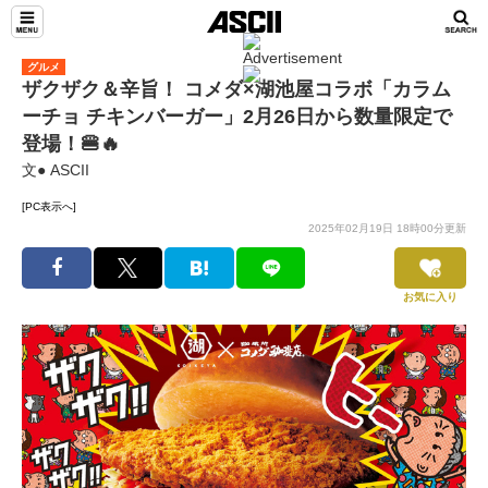
グルメ
ザクザク＆辛旨！ コメダ×湖池屋コラボ「カラム
ーチョ チキンバーガー」2月26日から数量限定で
登場！🍔🔥
文● ASCII
[PC表示へ]
2025年02月19日 18時00分更新
お気に入り