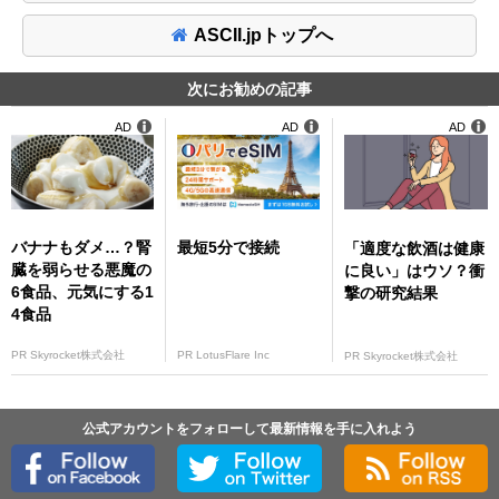
ASCII.jpトップへ
次にお勧めの記事
AD
AD
AD
バナナもダメ…？腎
最短5分で接続
「適度な飲酒は健康
臓を弱らせる悪魔の
に良い」はウソ？衝
6食品、元気にする1
撃の研究結果
4食品
PR Skyrocket株式会社
PR LotusFlare Inc
PR Skyrocket株式会社
公式アカウントをフォローして最新情報を手に入れよう