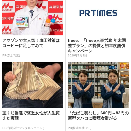
アマゾンで大人気！血圧対策は
freee、「freee人事労務 年末調
コーヒーに足してみて
整プラン」の提供と初年度無償
キャンペーン...
PR(森永乳業)
2026年7月3日
宝くじ当選で貧乏女性が人生変
「たばこ税なし」600円→83円の
えた実話
新型タバコに喫煙者群がる
PR(合同会社デジタルファーム )
PR(株式会社HAL)