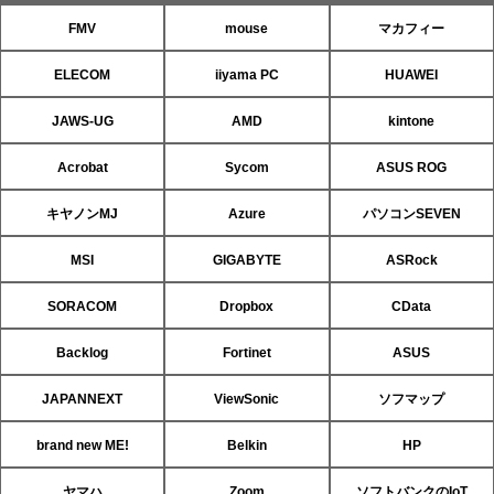
FMV
mouse
マカフィー
ELECOM
iiyama PC
HUAWEI
JAWS-UG
AMD
kintone
Acrobat
Sycom
ASUS ROG
キヤノンMJ
Azure
パソコンSEVEN
MSI
GIGABYTE
ASRock
SORACOM
Dropbox
CData
Backlog
Fortinet
ASUS
JAPANNEXT
ViewSonic
ソフマップ
brand new ME!
Belkin
HP
ヤマハ
Zoom
ソフトバンクのIoT