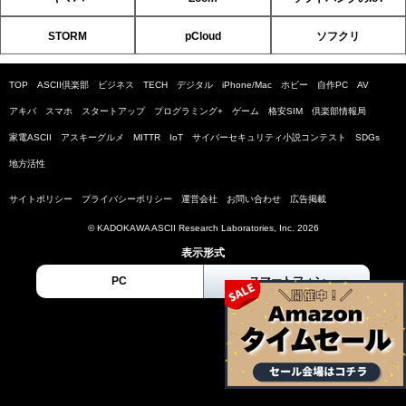
STORM
pCloud
ソフクリ
TOP
ASCII倶楽部
ビジネス
TECH
デジタル
iPhone/Mac
ホビー
自作PC
AV
アキバ
スマホ
スタートアップ
プログラミング+
ゲーム
格安SIM
倶楽部情報局
家電ASCII
アスキーグルメ
MITTR
IoT
サイバーセキュリティ小説コンテスト
SDGs
地方活性
サイトポリシー
プライバシーポリシー
運営会社
お問い合わせ
広告掲載
© KADOKAWA ASCII Research Laboratories, Inc. 2026
表示形式
PC
スマートフォン