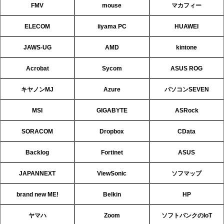
FMV
mouse
マカフィー
ELECOM
iiyama PC
HUAWEI
JAWS-UG
AMD
kintone
Acrobat
Sycom
ASUS ROG
キヤノンMJ
Azure
パソコンSEVEN
MSI
GIGABYTE
ASRock
SORACOM
Dropbox
CData
Backlog
Fortinet
ASUS
JAPANNEXT
ViewSonic
ソフマップ
brand new ME!
Belkin
HP
ヤマハ
Zoom
ソフトバンクのIoT