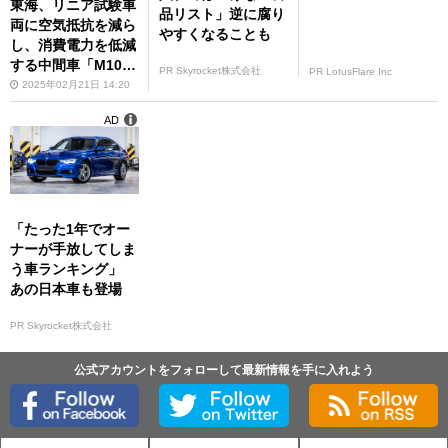
東海、リニア試験車
品リスト」逆に腐り
両に空気抵抗を減ら
やすくなることも
し、消費電力を低減
する中間車「M10」
PR Skyrocket株式会社
PR LotusFlare Inc
を導入へ
2025年02月21日 14:20
AD
「たった1年でオー
ナーが手放してしま
う車ランキング」
あの日本車も登場
PR Skyrocket株式会社
公式アカウントをフォローして最新情報を手に入れよう