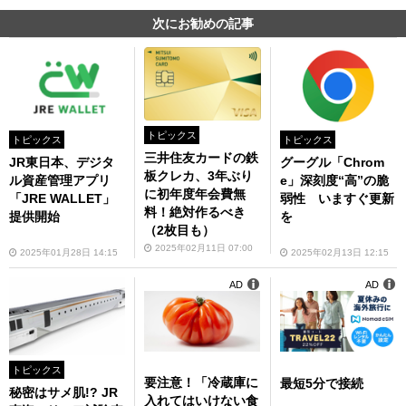
次にお勧めの記事
トピックス
トピックス
トピックス
三井住友カードの鉄
JR東日本、デジタ
グーグル「Chrom
板クレカ、3年ぶり
ル資産管理アプリ
e」深刻度“高”の脆
に初年度年会費無
「JRE WALLET」
弱性 いますぐ更新
料！絶対作るべき
提供開始
を
（2枚目も）
2025年02月11日 07:00
2025年01月28日 14:15
2025年02月13日 12:15
AD
AD
トピックス
要注意！「冷蔵庫に
最短5分で接続
秘密はサメ肌!? JR
入れてはいけない食