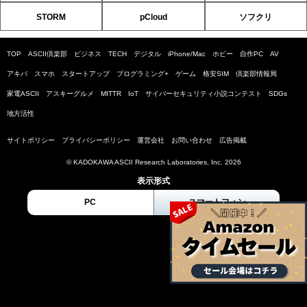
STORM
pCloud
ソフクリ
TOP
ASCII倶楽部
ビジネス
TECH
デジタル
iPhone/Mac
ホビー
自作PC
AV
アキバ
スマホ
スタートアップ
プログラミング+
ゲーム
格安SIM
倶楽部情報局
家電ASCII
アスキーグルメ
MITTR
IoT
サイバーセキュリティ小説コンテスト
SDGs
地方活性
サイトポリシー
プライバシーポリシー
運営会社
お問い合わせ
広告掲載
© KADOKAWA ASCII Research Laboratories, Inc. 2026
表示形式
PC
スマートフォン