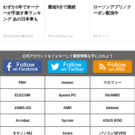
わずか1年でオーナ
最短5分で接続
ローソンアプリ／ク
ーが手放す車ランキ
ーポン配信中
ング あの日本車も
PR Skyrocket株式会社
PR LotusFlare Inc
PR ローソン
公式アカウントをフォローして最新情報を手に入れよう
FMV
mouse
マカフィー
ELECOM
iiyama PC
HUAWEI
JAWS-UG
AMD
kintone
Acrobat
Sycom
ASUS ROG
キヤノンMJ
Azure
パソコンSEVEN