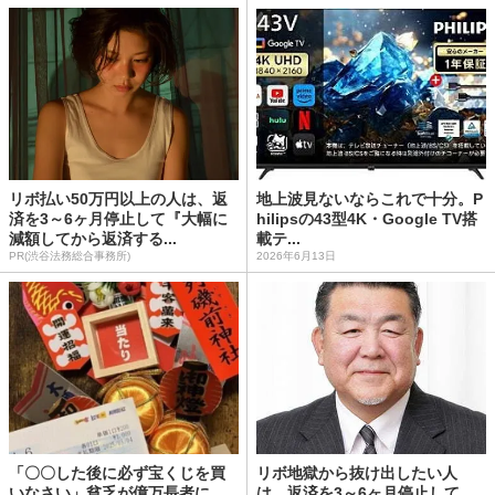
リボ払い50万円以上の人は、返
地上波見ないならこれで十分。P
済を3～6ヶ月停止して『大幅に
hilipsの43型4K・Google TV搭
減額してから返済する...
載テ...
PR(渋谷法務総合事務所)
2026年6月13日
「〇〇した後に必ず宝くじを買
リボ地獄から抜け出したい人
いなさい」貧乏が億万長者に
は、返済を3～6ヶ月停止して