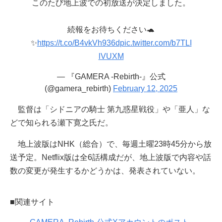
このたび地上波での初放送が決定しました。
続報をお待ちください🐢
✨
https://t.co/B4vkVh936d
pic.twitter.com/b7TLI
lVUXM
— 『GAMERA -Rebirth-』公式
(@gamera_rebirth)
February 12, 2025
監督は「シドニアの騎士 第九惑星戦役」や「亜人」な
どで知られる瀬下寛之氏だ。
地上波版はNHK（総合）で、毎週土曜23時45分から放
送予定。Netflix版は全6話構成だが、地上波版で内容や話
数の変更が発生するかどうかは、発表されていない。
■関連サイト