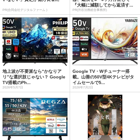
『大幅に減額してから返済す...
PR(合同会社デジタルファーム )
PR(渋谷法務総合事務所)
地上波が不要派なら“かなりア
Google TV・Wチューナー搭
リ”な選択肢じゃない？ Google
載。山善の50V型4Kテレビがタ
TV搭載のPh...
イムセールで5...
2026年5月7日
2026年7月2日