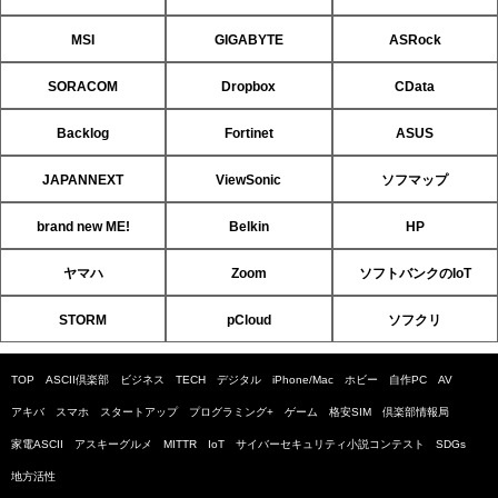
MSI
GIGABYTE
ASRock
SORACOM
Dropbox
CData
Backlog
Fortinet
ASUS
JAPANNEXT
ViewSonic
ソフマップ
brand new ME!
Belkin
HP
ヤマハ
Zoom
ソフトバンクのIoT
STORM
pCloud
ソフクリ
TOP
ASCII倶楽部
ビジネス
TECH
デジタル
iPhone/Mac
ホビー
自作PC
AV
アキバ
スマホ
スタートアップ
プログラミング+
ゲーム
格安SIM
倶楽部情報局
家電ASCII
アスキーグルメ
MITTR
IoT
サイバーセキュリティ小説コンテスト
SDGs
地方活性