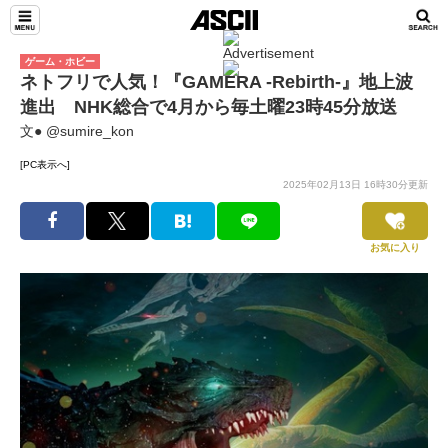
ゲーム・ホビー
ネトフリで人気！『GAMERA -Rebirth-』地上波
進出 NHK総合で4月から毎土曜23時45分放送
文● @sumire_kon
[PC表示へ]
2025年02月13日 16時30分更新
お気に入り