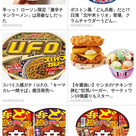
辛っっ！ ローソン限定「激辛チ
ボストン風「どん兵衛」だと!?
キンラーメン」は容赦なしだっ
日清「北中米トリオ」登場、ク
た
ラムチャウダーうどん...
2026年8月3日
2026年5月28日
スパイス感ガチ！U.F.O.「キーマ
【今週強い】ケンタの“チキンで
カレー焼そば」復活発売へ
挟む”狂気バーガー、サーティワ
ン10個盛りもスター...
2026年5月13日
2026年5月25日