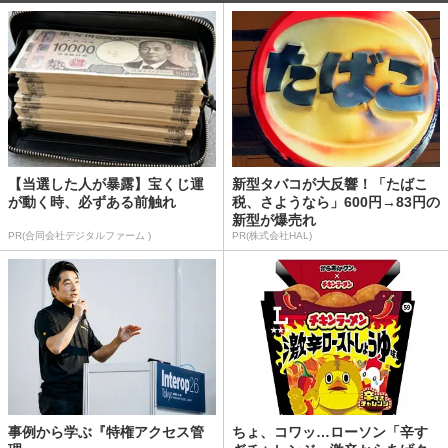
【当選した人が暴露】宝くじ運
新型タバコが大反響！「たばこ
が動く時、必ずある前触れ
税、さようなら」600円→83円の
新型が爆売れ
PR(合同会社デジタルファーム )
PR(株式会社HAL)
事例から学ぶ『特権アクセス管
ちょ、コワッ…ローソン「辛す