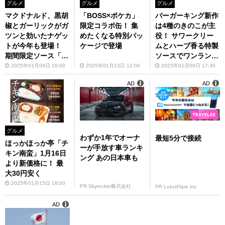
グルメ
グルメ
グルメ
マクドナルド、黒胡
「BOSS×ポケカ」
バーガーキング新作
椒とガーリックがガ
限定コラボ缶！ 集
は4種のきのこが主
ツンと効いたナゲッ
めたくなる特別パッ
役！ サワークリー
トが今年も登場！
ケージで登場
ムとハーブ香る特製
期間限定ソース「コ
ソースでワンランク
ク深にんにく」「3
上の味わい
2025年01月09日 16:00
2025年01月13日 12:00
2025年01月09日 17:30
種のチーズ」
AD
AD
グルメ
わずか1年でオーナ
最短5分で接続
ほっかほっか亭「チ
ーが手放す車ランキ
キン南蛮」1月16日
ング あの日本車も
より新価格に！ 最
大30円安く
2025年01月15日 18:00
PR Skyrocket株式会社
PR LotusFlare Inc
AD