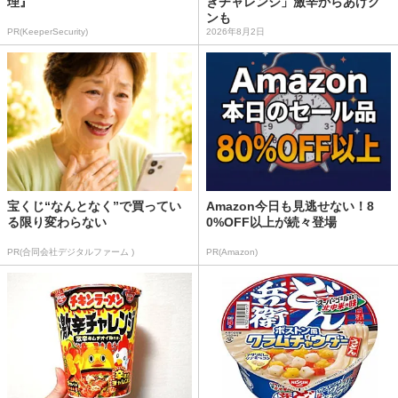
理』
ぎチャレンジ」激辛からあげク
ンも
PR(KeeperSecurity)
2026年8月2日
宝くじ“なんとなく”で買ってい
Amazon今日も見逃せない！8
る限り変わらない
0%OFF以上が続々登場
PR(合同会社デジタルファーム )
PR(Amazon)