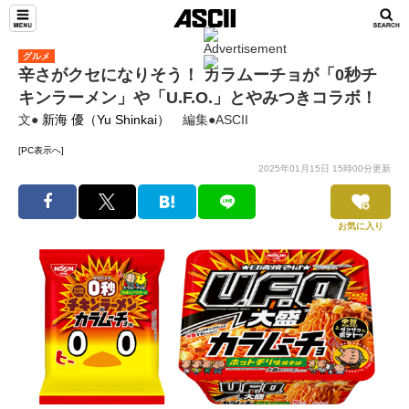
グルメ
辛さがクセになりそう！ カラムーチョが「0秒チ
キンラーメン」や「U.F.O.」とやみつきコラボ！
文●
新海 優（Yu Shinkai）
編集●ASCII
[PC表示へ]
2025年01月15日 15時00分更新
お気に入り