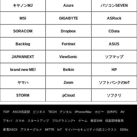
キヤノンMJ
Azure
パソコンSEVEN
MSI
GIGABYTE
ASRock
SORACOM
Dropbox
CData
Backlog
Fortinet
ASUS
JAPANNEXT
ViewSonic
ソフマップ
brand new ME!
Belkin
HP
ヤマハ
Zoom
ソフトバンクのIoT
STORM
pCloud
ソフクリ
TOP
ASCII倶楽部
ビジネス
TECH
デジタル
iPhone/Mac
ホビー
自作PC
AV
アキバ
スマホ
スタートアップ
プログラミング+
ゲーム
格安SIM
倶楽部情報局
家電ASCII
アスキーグルメ
MITTR
IoT
サイバーセキュリティ小説コンテスト
SDGs