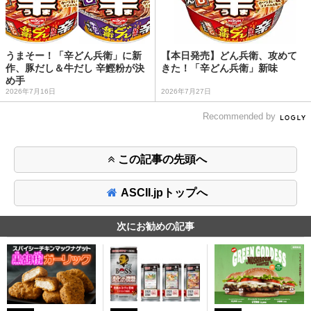
うまそー！「辛どん兵衛」に新
【本日発売】どん兵衛、攻めて
作、豚だし＆牛だし 辛鰹粉が決
きた！「辛どん兵衛」新味
め手
2026年7月16日
2026年7月27日
Recommended by
この記事の先頭へ
ASCII.jpトップへ
次にお勧めの記事