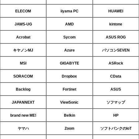
ELECOM
iiyama PC
HUAWEI
JAWS-UG
AMD
kintone
Acrobat
Sycom
ASUS ROG
キヤノンMJ
Azure
パソコンSEVEN
MSI
GIGABYTE
ASRock
SORACOM
Dropbox
CData
Backlog
Fortinet
ASUS
JAPANNEXT
ViewSonic
ソフマップ
brand new ME!
Belkin
HP
ヤマハ
Zoom
ソフトバンクのIoT