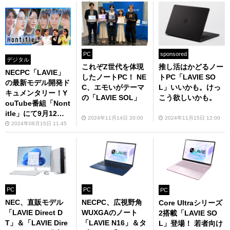
PC
sponsored
デジタル
これぞZ世代を体現
推し活はかどるノー
NECPC「LAVIE」
したノートPC！ NE
トPC「LAVIE SO
の最新モデル開発ド
C、エモいがテーマ
L」いいかも。けっ
キュメンタリー！Y
の「LAVIE SOL」
こう欲しいかも。
ouTube番組「Nont
itle」にて9月12日
2024年11月14日 20:00
2024年11月15日 12:00
放送開始
2024年08月15日 11:45
PC
PC
PC
NEC、直販モデル
NECPC、広視野角
Core Ultraシリーズ
「LAVIE Direct D
WUXGAのノート
2搭載「LAVIE SO
T」＆「LAVIE Dire
「LAVIE N16」＆タ
L」登場！ 若者向け