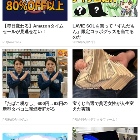
【毎日変わる】Amazonタイム
LAVIE SOLを買って「ずんだも
セールが見逃せない！
ん」限定コラボグッズを当てる
のだ
PR(Amazon)
2026年5月27日
「たばこ税なし」600円→83円の
宝くじ当選で貧乏女性が人生変
新型タバコに喫煙者群がる
えた実話
PR(株式会社HAL)
PR(合同会社デジタルファーム )