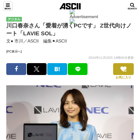
デジタル
川口春奈さん「愛着が湧くPCです」 Z世代向けノ
ート「LAVIE SOL」
文● 市川／ASCII 編集⚫︎ASCII
[PC表示へ]
2024年11月20日 16時00分更新
お気に入り