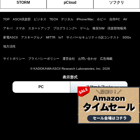
STORM
pCloud
ソフクリ
TOP
ASCII倶楽部
ビジネス
TECH
デジタル
iPhone/Mac
ホビー
自作PC
AV
アキバ
スマホ
スタートアップ
プログラミング+
ゲーム
格安SIM
倶楽部情報局
家電ASCII
アスキーグルメ
MITTR
IoT
サイバーセキュリティ小説コンテスト
SDGs
地方活性
サイトポリシー
プライバシーポリシー
運営会社
お問い合わせ
広告掲載
© KADOKAWA ASCII Research Laboratories, Inc. 2026
表示形式
PC
スマートフォン