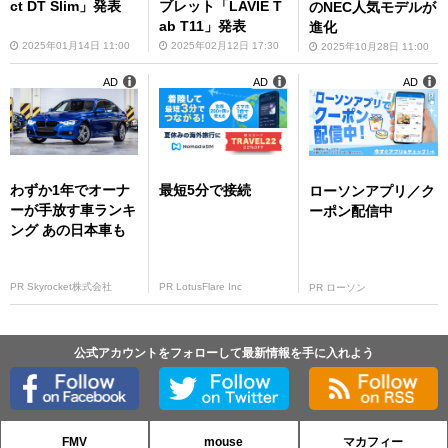
ct DT Slim」発表
ブレット「LAVIE T
のNEC人気モデルが
ab T11」発表
進化
2025年01月14日 11:00
2025年02月12日 17:30
2025年10月28日 11:00
AD
AD
AD
わずか1年でオーナ
最短5分で接続
ローソンアプリ／ク
ーが手放す車ランキ
ーポン配信中
ング あの日本車も
PR Skyrocket株式会社
PR LotusFlare Inc
PR ローソン
公式アカウントをフォローして最新情報を手に入れよう
FMV
mouse
マカフィー