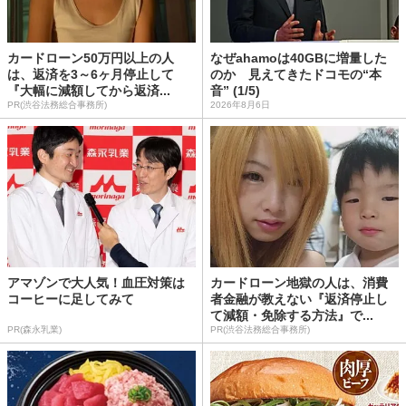
カードローン50万円以上の人
なぜahamoは40GBに増量した
は、返済を3～6ヶ月停止して
のか 見えてきたドコモの“本
『大幅に減額してから返済...
音” (1/5)
PR(渋谷法務総合事務所)
2026年8月6日
アマゾンで大人気！血圧対策は
カードローン地獄の人は、消費
コーヒーに足してみて
者金融が教えない『返済停止し
て減額・免除する方法』で...
PR(森永乳業)
PR(渋谷法務総合事務所)