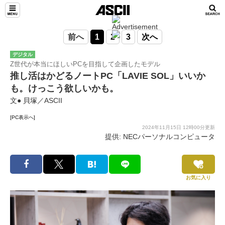
前へ
1
2
3
次へ
デジタル
Z世代が本当にほしいPCを目指して企画したモデル
推し活はかどるノートPC「LAVIE SOL」いいか
も。けっこう欲しいかも。
文● 貝塚／ASCII
[PC表示へ]
2024年11月15日 12時00分更新
提供: NECパーソナルコンピュータ
お気に入り