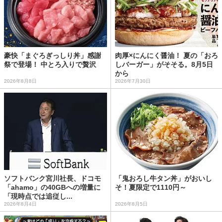
豪快「まぐろぎっしり丼」感謝
肉厚×にんにく醤油！ 夏の「おろ
祭で登場！ 中とろ入りで贅沢
しバーガー」がそそる。8月5日
から
2026年8月8日
2026年7月30日
ソフトバンク宮川社長、ドコモ
「鬼おろし牛タン丼」がおいし
「ahamo」の40GBへの増量に
そ！夏限定で1110円～
「現時点では追従し...
2026年8月4日
2026年8月5日