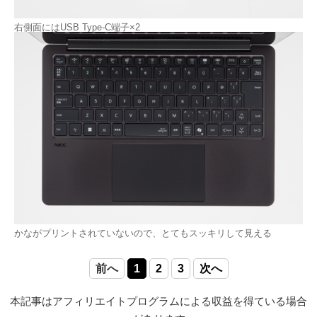
右側面にはUSB Type-C端子×2
かながプリントされていないので、とてもスッキリして見える
前へ
1
2
3
次へ
本記事はアフィリエイトプログラムによる収益を得ている場合