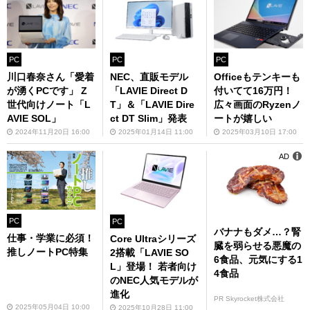
PC
PC
PC
川口春奈さん「愛着
NEC、直販モデル
Officeもテンキーも
が湧くPCです」 Z
「LAVIE Direct D
付いてて16万円！
世代向けノート「L
T」＆「LAVIE Dire
広々画面のRyzenノ
AVIE SOL」
ct DT Slim」発表
ートが嬉しい
2024年11月20日 16:00
2025年01月14日 11:00
2025年03月10日 17:00
AD
PC
PC
バナナもダメ…？腎
仕事・学業に必須！
Core Ultraシリーズ
臓を弱らせる悪魔の
推しノートPC特集
2搭載「LAVIE SO
6食品、元気にする1
L」登場！ 若者向け
4食品
のNEC人気モデルが
進化
PR Skyrocket株式会社
2025年05月04日 10:00
2025年10月28日 11:00