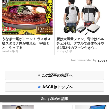
うなぎ一尾がドーン！ ラスボス
腰は大風量ファン、背中はペル
級スタミナ丼が現れた 宇奈と
チェ冷却。ダブルで身体を冷や
と、やってる
す1着2役のファン付きウ...
2026年8月6日
2026年8月5日
Recommended by
この記事の先頭へ
ASCII.jpトップへ
次にお勧めの記事