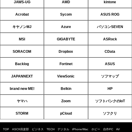
JAWS-UG
AMD
kintone
Acrobat
Sycom
ASUS ROG
キヤノンMJ
Azure
パソコンSEVEN
MSI
GIGABYTE
ASRock
SORACOM
Dropbox
CData
Backlog
Fortinet
ASUS
JAPANNEXT
ViewSonic
ソフマップ
brand new ME!
Belkin
HP
ヤマハ
Zoom
ソフトバンクのIoT
STORM
pCloud
ソフクリ
TOP
ASCII倶楽部
ビジネス
TECH
デジタル
iPhone/Mac
ホビー
自作PC
AV