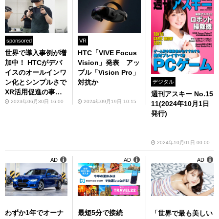
sponsored
VR
世界で導入事例が増
HTC「VIVE Focus
加中！ HTCがデバ
Vision」発表 アッ
イスのオールインワ
プル「Vision Pro」
ン化とシンプルさで
対抗か
デジタル
XR活用促進の事例
週刊アスキー No.15
を紹介
2023年06月30日 16:00
2024年09月19日 10:15
11(2024年10月1日
発行)
2024年10月01日 00:00
AD
AD
AD
わずか1年でオーナ
最短5分で接続
「世界で最も美しい