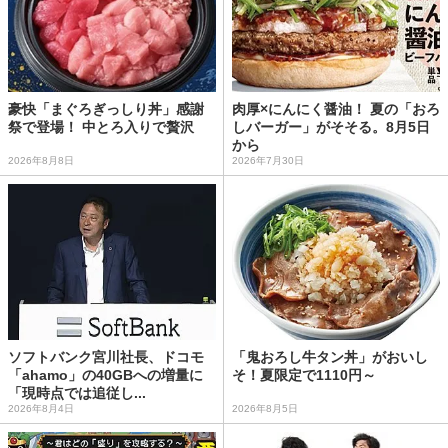
豪快「まぐろぎっしり丼」感謝
肉厚×にんにく醤油！ 夏の「おろ
祭で登場！ 中とろ入りで贅沢
しバーガー」がそそる。8月5日
から
2026年8月8日
2026年7月30日
ソフトバンク宮川社長、ドコモ
「鬼おろし牛タン丼」がおいし
「ahamo」の40GBへの増量に
そ！夏限定で1110円～
「現時点では追従し...
2026年8月4日
2026年8月5日