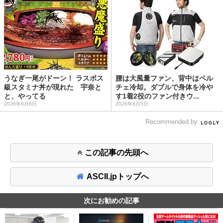
うなぎ一尾がドーン！ ラスボス
腰は大風量ファン、背中はペル
級スタミナ丼が現れた 宇奈と
チェ冷却。ダブルで身体を冷や
と、やってる
す1着2役のファン付きウ...
2026年8月6日
2026年8月5日
Recommended by
この記事の先頭へ
ASCII.jpトップへ
次にお勧めの記事