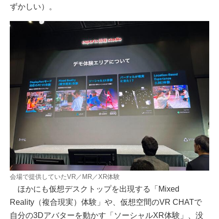
ずかしい）。
会場で提供していたVR／MR／XR体験
ほかにも仮想デスクトップを出現する「Mixed
Reality（複合現実）体験」や、仮想空間のVR CHATで
自分の3Dアバターを動かす「ソーシャルXR体験」、没