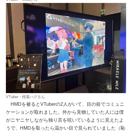
VTuber・桜葉ハグさん
HMDを被るとVTuberの2人がいて、目の前でコミュニ
ケーションが取れました。外から見物していた人には僕
がニヤニヤしながら独り言を呟いているように見えたよ
うで、HMDを取ったら温かい目で見られていました（恥