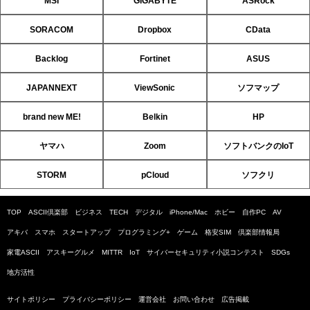
MSI
GIGABYTE
ASRock
SORACOM
Dropbox
CData
Backlog
Fortinet
ASUS
JAPANNEXT
ViewSonic
ソフマップ
brand new ME!
Belkin
HP
ヤマハ
Zoom
ソフトバンクのIoT
STORM
pCloud
ソフクリ
TOP
ASCII倶楽部
ビジネス
TECH
デジタル
iPhone/Mac
ホビー
自作PC
AV
アキバ
スマホ
スタートアップ
プログラミング+
ゲーム
格安SIM
倶楽部情報局
家電ASCII
アスキーグルメ
MITTR
IoT
サイバーセキュリティ小説コンテスト
SDGs
地方活性
サイトポリシー
プライバシーポリシー
運営会社
お問い合わせ
広告掲載