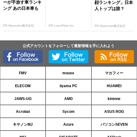
ーが手放す車ランキ
顔ランキング」日本
ング あの日本車も
人トップは誰？
PR Skyrocket株式会社
PR LotusFlare Inc
PR Skyrocket株式会社
公式アカウントをフォローして最新情報を手に入れよう
FMV
mouse
マカフィー
ELECOM
iiyama PC
HUAWEI
JAWS-UG
AMD
kintone
Acrobat
Sycom
ASUS ROG
キヤノンMJ
Azure
パソコンSEVEN