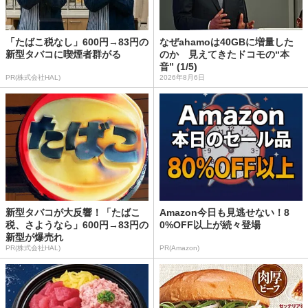
「たばこ税なし」600円→83円の
なぜahamoは40GBに増量した
新型タバコに喫煙者群がる
のか 見えてきたドコモの“本
音” (1/5)
PR(株式会社HAL)
2026年8月6日
新型タバコが大反響！「たばこ
Amazon今日も見逃せない！8
税、さようなら」600円→83円の
0%OFF以上が続々登場
新型が爆売れ
PR(株式会社HAL)
PR(Amazon)