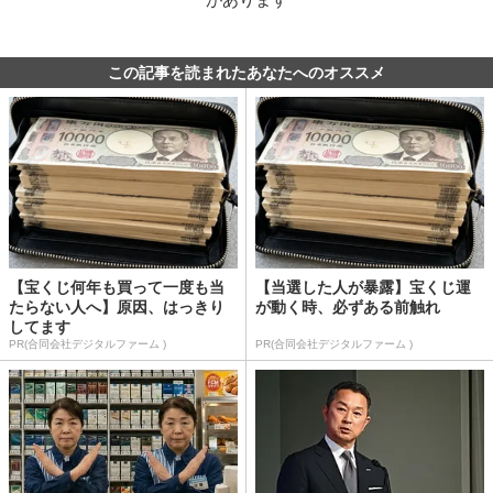
この記事を読まれたあなたへのオススメ
【宝くじ何年も買って一度も当
【当選した人が暴露】宝くじ運
たらない人へ】原因、はっきり
が動く時、必ずある前触れ
してます
PR(合同会社デジタルファーム )
PR(合同会社デジタルファーム )