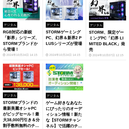
デジタル
デジタル
デジタル
RGB対応の新鋭
STORMゲーミング
STORM、限定ゲー
「影界」シリーズ、
PC、幻界＆新界2 P
ミングPC「幻界 LI
STORMブランドか
LUSシリーズが登場
MITED BLACK」発
ら登場！
売
2024年10月24日 14:15
2024年10月24日 14:15
2024年10月07日 12:15
デジタル
デジタル
STORMブランドの
ゲーム好きなあなた
最新美麗オシャPC
にぴったりのオーデ
がビッグセール！最
ィション情報！新た
大38,000円引き＆分
な【STORMチャン
割手数料無料のチャ
ネル】で活躍のチャ