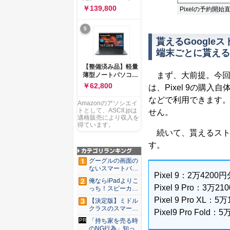
ー 83K9003JJP ノー
ソコン Vivobook 15
￥139,800
Pixelの予約開
トPC
M1502NAQ 15.6イ
ンチ AMD Ryzen 7
5
170 メモリ16GB
SSD 512GB
貰えるGoogl
Microsoft 365
端末ごとに貰える
Personal (24か月版)
搭載 Windows 11 重
【整備済み品】軽量
量1.7kg Wi-Fi 6E ク
まず、大前提。今回のP
薄型ノートパソコン
ワイエットブルー
dynabook G83 ■
￥62,800
は、Pixel 9の購
M1502NAQ-
13.3型
R7165BUWS
などで利用できます。ま
FHD(1920x1080) -
Amazonのアソシエイ
高性能第11世代Core
トとして、ASCII.jpは
せん。
i5-1135G7 - メモリ
適格販売により収入を
16GB - SSD 256GB
得ています。
続いて、貰えるスト
- Webカメラ -
WiFi&Bluetooth -
す。
USB Type-C - MS
Office 2021 - Win11
グーグルの画面の
搭載
ないスマートバン
Pixel 9：2万4200円
ド「Go...
俺ならiPadよりこ
Pixel 9 Pro：3万2
っち！スピーカー
9個...
Pixel 9 Pro XL：5
【決定版】ミドル
クラスのスマート
Pixel9 Pro Fold：
フォンの...
「持ち家を売る時
のNG行為」知って