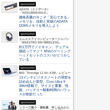
sponsored
ADATA（エイデータ）
「AD5U480016G-D」
価格高騰の今こそ「安心できる」
メモリを。信頼と実績のADATA
DDR5メモリを導入しよう
sponsored
エムエスアイコンピュータージャパン
「MAESTRO 500 WIRELESS」
約1万円でノイキャン、デュアル
接続ってマジ？ MSIのゲーミング
ヘッドセットのコスパがどうかし
ている
sponsored
MSI「Prestige 13 AI+ A3M」レビュー
13インチビジネスノートの理想を
詰め込んだ新型、Core Ultra 9
386H搭載で、サイズと重量、性
能、バッテリー駆動時間のバラン
スが絶妙だった
sponsored
シリーズ最小・最軽量、申し込みから