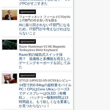
グPCがすごすぎた
sponsored
フォーティネット フィールドCTOがAI
とIT部門の付き合い方を語る
AIに振り回されないIT部門になる
ため、IT部門が今考えなければな
らないこと
sponsored
Razer Huntsman V3 HE Magnetic
Tenkeyless 8kHz Keyboard
Razer初の磁気式スイッチ採
用？ 低価格と多機能を両立した
ゲーミングキーボードを試してみ
た
sponsored
STYLE-14FH132-U5-UCSXをレビュー
14型で約0.84kgの超軽量モバイル
PC！CPUはCore Ultraシリーズ3
でディスプレーはOLED（有機
EL）、バッテリー駆動時間は13
時間超え。もう欲しくなる要素し
か見つからないッ！