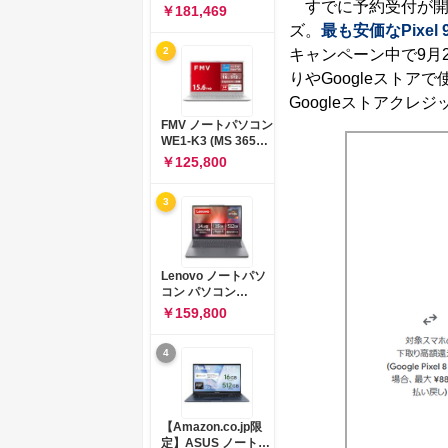
すでに予約受付が開始
コン 15-fd 15.6イン
￥181,469
チ インテル Core 5
ズ。
最も安価なPixel 
120U メモリ16GB
2
キャンペーン中で9月
SSD512GB
Windows 11
りやGoogleスト
Microsoft Office
Googleストアクレ
2024搭載 WPS
Office搭載 カメラシ
FMV ノートパソコン
ャッター 指紋認証 薄
WE1-K3 (MS 365
型 Copilotキー搭載
Personal/Copilotキ
￥125,800
ナチュラルシルバー
ー搭載/Win 11/15.6
(BJ0M5PA-AAAI)
型/Core
3
i5/16GB/SSD
512GB/ホワイト)
FMVWK3E15W_AZ
Lenovo ノートパソ
コン パソコン
IdeaPad Slim 3 14.0
￥159,800
インチ AMD
Ryzen™ 5 8640HS
4
メモリ16GB
SSD512GB
Microsoft 365 試用
版 Windows11 バッ
テリー駆動12.6時間
【Amazon.co.jp限
重量1.39kg ルナグレ
定】ASUS ノートパ