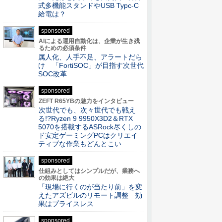
式多機能スタンドやUSB Typc-C
給電は？
sponsored
AIによる運用自動化は、企業が生き残
るための必須条件
属人化、人手不足、アラートだら
け 「FortiSOC」が目指す次世代
SOC改革
sponsored
ZEFT R65YBの魅力をインタビュー
次世代でも、次々世代でも戦え
る!?Ryzen 9 9950X3D2＆RTX
5070を搭載するASRock尽くしの
ド安定ゲーミングPCはクリエイ
ティブな作業もどんとこい
sponsored
仕組みとしてはシンプルだが、業務へ
の効果は絶大
「現場に行くのが当たり前」を変
えたアズビルのリモート調整 効
果はプライスレス
sponsored