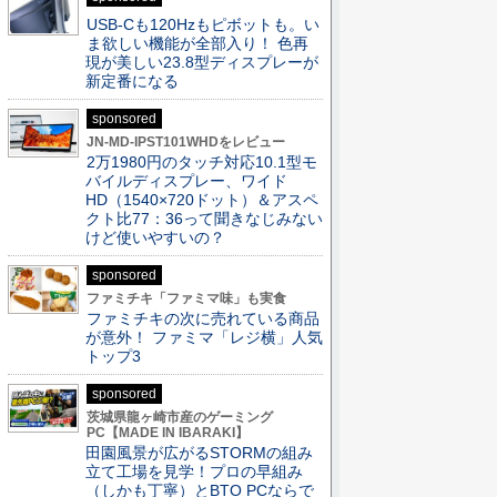
USB-Cも120Hzもピボットも。い
ま欲しい機能が全部入り！ 色再
現が美しい23.8型ディスプレーが
新定番になる
sponsored
JN-MD-IPST101WHDをレビュー
2万1980円のタッチ対応10.1型モ
バイルディスプレー、ワイド
HD（1540×720ドット）＆アスペ
クト比77：36って聞きなじみない
けど使いやすいの？
sponsored
ファミチキ「ファミマ味」も実食
ファミチキの次に売れている商品
が意外！ ファミマ「レジ横」人気
トップ3
sponsored
茨城県龍ヶ崎市産のゲーミング
PC【MADE IN IBARAKI】
田園風景が広がるSTORMの組み
立て工場を見学！プロの早組み
（しかも丁寧）とBTO PCならで