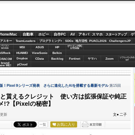
Phone/Mac
自動車
ホビー
自作PC
AV
アキバ
スマホ
ゲ
スタートアップ
アスキー
TeamLeaders
プログラミング+
SDGs
地方活性
PUACL2026
ChallengersJP
パソコン
ゲーミングPC
MSI
ASUS
HP
STORM
SEVEN
ASRock
HUAWEI
ViewSonic
Belkin
ソフトバンクの
Dropbox
CData
Backlog
Fortinet
ヤマハ
Zoom
ORACOM
IoT
brand
pCloud
new ME!
定版！Pixel 9シリーズ発表 さらに進化したAIを搭載する最新モデル
第15回
すると貰えるクレジット 使い方は拡張保証や純正
?【Pixelの秘密】
分更新
文● 二子
お気に入り
一覧