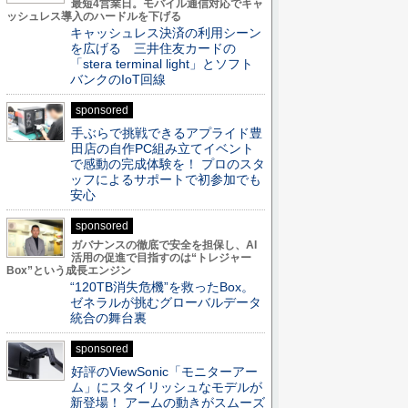
最短4営業日。モバイル通信対応でキャ
ッシュレス導入のハードルを下げる
キャッシュレス決済の利用シーン
を広げる 三井住友カードの
「stera terminal light」とソフト
バンクのIoT回線
sponsored
手ぶらで挑戦できるアプライド豊
田店の自作PC組み立てイベント
で感動の完成体験を！ プロのスタ
ッフによるサポートで初参加でも
安心
sponsored
ガバナンスの徹底で安全を担保し、AI
活用の促進で目指すのは“トレジャー
Box”という成長エンジン
“120TB消失危機”を救ったBox。
ゼネラルが挑むグローバルデータ
統合の舞台裏
sponsored
好評のViewSonic「モニターアー
ム」にスタイリッシュなモデルが
新登場！ アームの動きがスムーズ