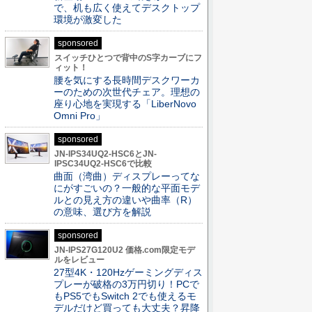
で、机も広く使えてデスクトップ
環境が激変した
sponsored
スイッチひとつで背中のS字カーブにフ
ィット！
腰を気にする長時間デスクワーカ
ーのための次世代チェア。理想の
座り心地を実現する「LiberNovo
Omni Pro」
sponsored
JN-IPS34UQ2-HSC6とJN-
IPSC34UQ2-HSC6で比較
曲面（湾曲）ディスプレーってな
にがすごいの？一般的な平面モデ
ルとの見え方の違いや曲率（R）
の意味、選び方を解説
sponsored
JN-IPS27G120U2 価格.com限定モデ
ルをレビュー
27型4K・120Hzゲーミングディス
プレーが破格の3万円切り！PCで
もPS5でもSwitch 2でも使えるモ
デルだけど買っても大丈夫？昇降