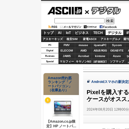
ASCII.jp
デジタル
トップ
AI
IoT
ビジネス
TECH
デジタル
i
アスキーキッズ
格安SIM
家電ASCII
アスキーグルメ
週刊
FMV
mouse
iiyamaPC
Sycom
PC
ELECOM
AMD
ASUS ROG
Digital
GIGABYTE
JAWS
Acrobat
kintone
Azure
Business
S
JAPANNEXT
マカフィー
キヤノンMJ
ソフマップ
Special
Amazon売れ筋
Androidスマホの新決
ランキング「ノ
ートパソコン」
（在庫あり）
Pixelを購入
ケースがオススメ!
1
2024年08月20日 12時00
【Amazon.co.jp限
定】HP ノートパソ