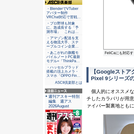
ASCII倶楽部
・BlenderでVTuber
アバター制作
VRChat対応で苦戦…
・プロ野球も対象
に、急成長する「予
測市場」 これは…
・アマゾン配送を支
える物流大手、ステ
ーブルコイン企業…
・あこがれの旗艦モ
FeliCaにも対応
バイルノートPC最新
モデル=「ThinkPa…
・ハッセルブラッド
【Googleスト
搭載の頂上カメラ・
スマホ「OPPO Fin…
Pixel 9シリ
ASCII倶楽部とは
個人的にオススメなの
注目ニュース
週刊アスキー特別
チしたカラバリが用
編集 週アス
ァイバー製裏地とも
2026August