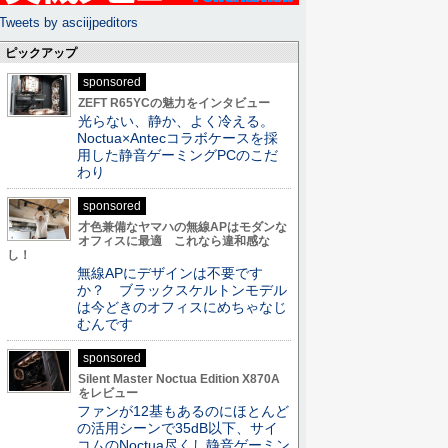
Tweets by asciijpeditors
ピックアップ
sponsored
ZEFT R65YCの魅力をインタビュー
光らない、静か、よく冷える。
Noctua×Antecコラボケースを採
用した静音ゲーミングPCのこだ
わり
sponsored
才色兼備なヤマハの無線APはモダンな
オフィスに最適 これなら違和感な
し！
無線APにデザインは不要です
か？ ブラックスケルトンモデル
は今どきのオフィスにめちゃなじ
むんです
sponsored
Silent Master Noctua Edition X870A
をレビュー
ファンが12基もあるのにほとんど
の活用シーンで35dB以下、サイ
コムのNoctua尽くし静音ゲーミン