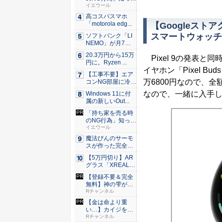
るだけ...
イエウール
高コスパスマホ
「motorola edg...
【Googleスト
スマートウォッチ
ソフトバンク「LI
NEMO」が月7日
間、...
20.3万円から15万
Pixel 9の発表と同
円に。Ryzen ...
イヤホン「Pixel B
【工事不要】エア
万6800円なので、
コンNG部屋に冷房
を！ ...
なので、一緒に入手
Windows 11に付
属の新しいOut...
「持ち家を売る時
のNG行為」知って
るだけ...
イエウール
魔法びんのサーモ
スが作った完全遮
光100...
【5万円切り】AR
グラス「XREAL
x...
【登録不要＆完全
無料】神の雫がR
チャンネ...
Rチャンネル
【金は命より重
い…】カイジを無
料で見るな...
Rチャンネル